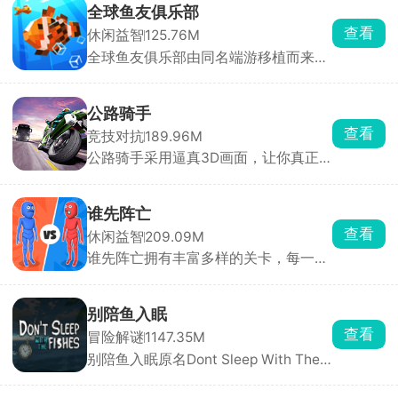
全球鱼友俱乐部
查看
休闲益智
125.76M
全球鱼友俱乐部由同名端游移植而来，
主打一个按自己节奏慢慢玩。游戏零压
力、零门槛，不需要复杂操作和烧脑思
考，你只需要钓起各种各样的小鱼，解
公路骑手
锁图鉴，还能让同种鱼群繁殖后代。超
查看
竞技对抗
189.96M
多鱼缸主题任你挑选，搭配丰富装饰物
公路骑手采用逼真3D画面，让你真正
打造专属水族箱，画面精致、氛围温馨
感受到速度与风险并存的刺激，游戏保
治愈，沉浸式垂钓体验让人眼前一亮。
留了街机竞速的畅快手感，同时加入职
业模式与任务挑战，带来沉浸式驾驶体
谁先阵亡
验。你将驾驶摩托车在城市与公路上高
查看
休闲益智
209.09M
速穿行，通过超车、逆向驾驶赚取分数
谁先阵亡拥有丰富多样的关卡，每一关
与现金，车速越快得分越高。赚取的奖
的敌人与地形都不尽相同，难度还会随
励可用于升级或解锁全新摩托车，每款
着关卡推进逐步提升。在这里，玩家能
车型属性各异，任你挑选。
自由匹配不同对手，操控火柴人移动、
别陪鱼入眠
投掷武器展开激烈对战，可使用的武器
查看
冒险解谜
1147.35M
道具十分丰富，木棒、火箭炮、手雷等
别陪鱼入眠原名Dont Sleep With The
应有尽有。游戏目标简单直接，就是先
Fishes，又名海上60秒、60秒海洋
击倒对方赢得胜利。
版，是一款由DopplerGhost制作、从