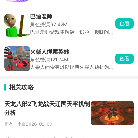
想世界，作为3D换装音乐社交手游，
着不同秘密，日常约会与诡异事件交
玩家可以根据自己想要的风格进行搭配
织，带来甜蜜又紧张的情感体验。
衣服，用跳舞的方式与其他玩家同台竞
巴迪老师
技，提升自己的艺术品鉴能力和身体灵
查看
角色扮演
62.42M
活性。游戏中有大量的音乐曲库，环境
巴迪老师游戏集解谜、逃脱、趣味问答
也可以自由探索，努力成为你心目中的
于一体，在游戏里你将扮演一名被困校
舞蹈家吧！
园的学生，一边四处收集道具、解开五
花八门的谜题，一边想办法逃出学校。
火柴人绳索英雄
一路上还会接连碰到各种脑洞大开的虐
查看
角色扮演
121.24M
心难题，想要通关可没那么简单。
火柴人绳索英雄以经典火柴人题材为主
开启刺激动作冒险射击对决。玩家将扮
演火柴人英雄，依靠绳索在城市中四处
扫荡，寻找对城市有威胁的敌人，充分
相关攻略
展示高超的技能，与敌人展开激烈的格
斗，还可以解锁更多武器和装备，完成
拯救城市的挑战。
天龙八部2飞龙战天辽国天牢机制
分析
作者：小白
2026-02-09