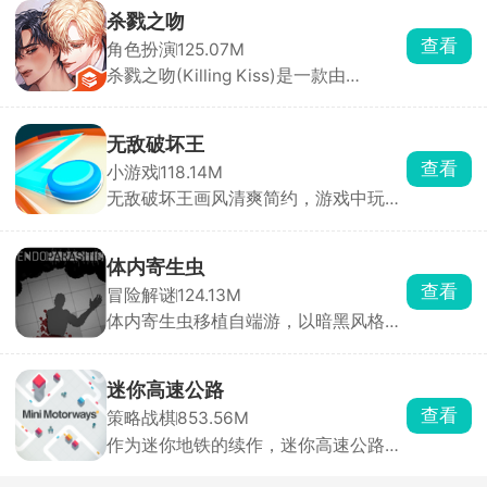
Steam移植至手机端的末日恐怖生存游
杀戮之吻
戏。游戏采用PSX复古低多边形风格，
查看
角色扮演
125.07M
以第一人称视角展开。玩家扮演一名船
杀戮之吻(Killing Kiss)是一款由
长，船只正在沉没，你只有60秒的逃生
StoryTaco.inc推出的BL题材恋爱视觉
时间。你需要在极短时间内挑选三名可
小说手游，玩家将扮演主角，在黑手党
靠船员、打捞关键物资、搭配道具完成
的危险世界中求生，同时与多位性格迥
逃生。
无敌破坏王
异的男性角色建立亲密关系。游戏采用
查看
小游戏
118.14M
分支叙事机制，每一次对话选项都至关
无敌破坏王画风清爽简约，游戏中玩家
重要，将直接影响角色关系走向与最终
操控小人，通过投掷圆盘来摧毁敌方所
结局。浪漫、悬疑与惊悚三重氛围交
有防御设施即可获胜，但若己方防御被
织，带来前所未有的沉浸式剧情体验。
击碎则直接判定失败。看起来轻松简
体内寄生虫
单，实则每一局都是攻防博弈，你需要
查看
冒险解谜
124.13M
灵活规划攻击路径，同时时刻警惕对手
体内寄生虫移植自端游，以暗黑风格的
的反击。快速反应与精准操作缺一不
恐怖生存为主要玩法。玩家扮演一名不
可，稍有迟疑圆盘就会被弹回，防线瞬
幸感染致命寄生虫的幸存者，寄生虫正
间崩塌。
在吞噬你的身体，而你只剩一只手臂可
迷你高速公路
以使用。为了活下去，你必须深入阴暗
查看
策略战棋
853.56M
的实验室，搜寻止血绷带和驱虫疫苗来
作为迷你地铁的续作，迷你高速公路延
压制体内的寄生虫，同时收集枪械弹
续了简洁画面与模拟建设玩法精髓。玩
药，击退一波又一波恐怖的变异生物。
家化身城市交通网络设计师，需要巧妙