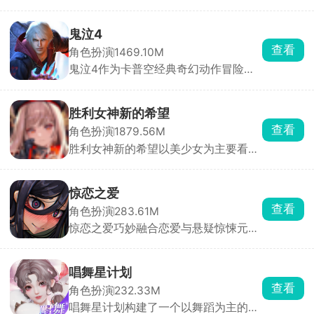
行的一款纯正国风武侠角色扮演手游，
结局。浪漫、悬疑与惊悚三重氛围交
背景设定在中国古代武林，纷争四起、
织，带来前所未有的沉浸式剧情体验。
战乱不断。玩家扮演初入江湖的侠客，
鬼泣4
通过主线与支线任务逐步揭开江湖中的
查看
角色扮演
1469.10M
恩怨情仇与阴谋诡计。游戏拥有超过
鬼泣4作为卡普空经典奇幻动作冒险游
120种武功秘籍，剑法、刀法、拳法自
戏鬼泣系列的第四部作品，被民间大神
由选择，技能组合丰富多样，炫酷招式
完美移植至手机平台。游戏以精美的画
助你战无不胜。
面、酷炫的特效与超爽的打击感著称，
胜利女神新的希望
玩家可操控尼禄或但丁，开启一场惊心
查看
角色扮演
1879.56M
动魄的恶魔猎杀之旅。尼禄凭借恶魔右
胜利女神新的希望以美少女为主要看点
手施展抓取、投掷等独特技能，而但丁
的射击养成类游戏，玩家在游戏内扮演
则能自由切换多种职业武器，战斗模式
妮姬少女们的指挥官，根据敌人的特性
丰富多样，趣味横生。
搭配五名妮姬技能组合，用其手上的武
惊恋之爱
器来瞄准怪物身上的高亮处并持续射
查看
角色扮演
283.61M
击，与侵略者展开激烈对抗。
惊恋之爱巧妙融合恋爱与悬疑惊悚元
素。玩家化身逃亡者，在逃亡途中邂逅
神秘诡异少女，从此人生轨迹被彻底改
变。游戏里，通过选择与对话推动剧情
唱舞星计划
发展，每一次抉择都影响角色关系与结
查看
角色扮演
232.33M
局走向，故事充满不确定性，每个决定
唱舞星计划构建了一个以舞蹈为主的幻
都会引发连锁反应。游戏中的角色都藏