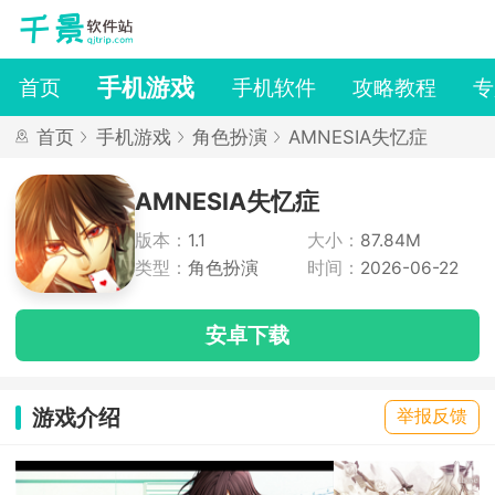
手机游戏
首页
手机软件
攻略教程
专
首页
手机游戏
角色扮演
AMNESIA失忆症
AMNESIA失忆症
版本：
1.1
大小：
87.84M
类型：
角色扮演
时间：
2026-06-22
安卓下载
游戏介绍
举报反馈