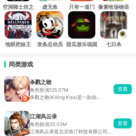
空洞骑士丝之
虚无鱼
只有一道门
像素牧场物语
歌
地狱把妹王
发条总动员
甜瓜游乐场国
七日杀
际服
同类游戏
杀戮之吻
查看
角色扮演
125.07M
杀戮之吻(Killing Kiss)是一款由
StoryTaco.inc推出的BL题材恋爱视觉
小说手游，玩家将扮演主角，在黑手党
的危险世界中求生，同时与多位性格迥
江湖风云录
异的男性角色建立亲密关系。游戏采用
查看
角色扮演
35.03M
分支叙事机制，每一次对话选项都至关
江湖风云录是北京络汀科技有限公司发
重要，将直接影响角色关系走向与最终