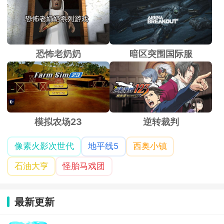
恐怖老奶奶
暗区突围国际服
模拟农场23
逆转裁判
像素火影次世代
地平线5
西奥小镇
石油大亨
怪胎马戏团
最新更新