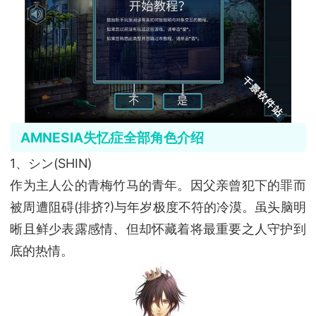
AMNESIA失忆症全部角色介绍
1、シン(SHIN)
作为主人公的青梅竹马的青年。因父亲曾犯下的罪而
被周遭阻碍(排挤?)与年岁极度不符的冷漠。虽头脑明
晰且鲜少表露感情、但却怀藏着将最重要之人守护到
底的热情。