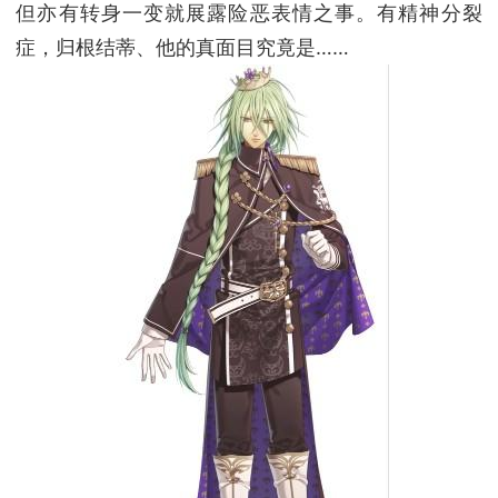
但亦有转身一变就展露险恶表情之事。有精神分裂
症，归根结蒂、他的真面目究竟是……