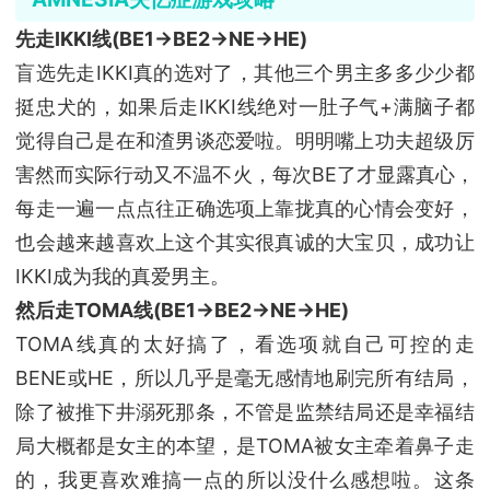
先走IKKI线(BE1→BE2→NE→HE)
盲选先走IKKI真的选对了，其他三个男主多多少少都
挺忠犬的，如果后走IKKI线绝对一肚子气+满脑子都
觉得自己是在和渣男谈恋爱啦。明明嘴上功夫超级厉
害然而实际行动又不温不火，每次BE了才显露真心，
每走一遍一点点往正确选项上靠拢真的心情会变好，
也会越来越喜欢上这个其实很真诚的大宝贝，成功让
IKKI成为我的真爱男主。
然后走TOMA线(BE1→BE2→NE→HE)
TOMA线真的太好搞了，看选项就自己可控的走
BENE或HE，所以几乎是毫无感情地刷完所有结局，
除了被推下井溺死那条，不管是监禁结局还是幸福结
局大概都是女主的本望，是TOMA被女主牵着鼻子走
的，我更喜欢难搞一点的所以没什么感想啦。这条