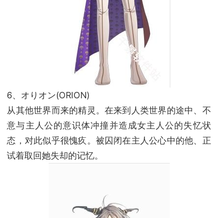
6、オりオン(ORION)
从其他世界而来的精灵。在来到人类世界的途中、不
意与主人公的意识体冲撞并造成女主人公的失忆状
态，对此似乎很愧疚。被囚闭在主人公心中的他、正
试着取回她失却的记忆。