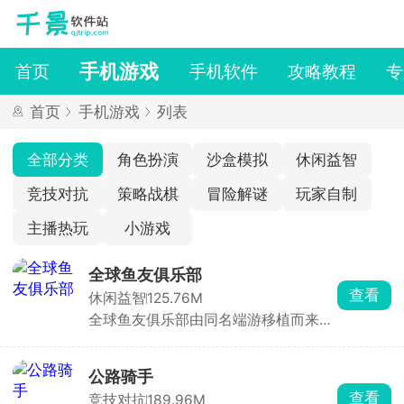
手机游戏
首页
手机软件
攻略教程
专
首页
手机游戏
列表
全部分类
角色扮演
沙盒模拟
休闲益智
竞技对抗
策略战棋
冒险解谜
玩家自制
主播热玩
小游戏
全球鱼友俱乐部
查看
休闲益智
125.76M
全球鱼友俱乐部由同名端游移植而来，
主打一个按自己节奏慢慢玩。游戏零压
力、零门槛，不需要复杂操作和烧脑思
考，你只需要钓起各种各样的小鱼，解
公路骑手
锁图鉴，还能让同种鱼群繁殖后代。超
查看
竞技对抗
189.96M