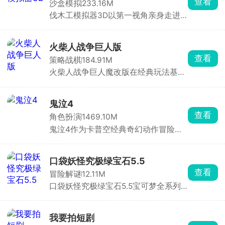
查看
沙盒模拟
233.16M
恩怨情仇与阴谋诡计。游戏拥有超过
伐木工模拟器3D以第一视角亲身走进
120种武功秘籍，剑法、刀法、拳法自
茂密林区，完整体验从砍树、运输到加
由选择，技能组合丰富多样，炫酷招式
工、经营的全流程伐木生涯。自由选用
助你战无不胜。
斧头、电锯、伐木机等各式各样专业工
火柴人战争巨人版
具，深入林间砍伐，砍伐完成后，还需
查看
策略战棋
184.91M
通过车辆将原木安全运输到加工厂进行
火柴人战争巨人魔改版在经典玩法基础
切割、处理，一步步从无到有、从零开
上，加入了超级强大的巨人单位，让战
始搭建并运营属于自己的伐木场。
场从人海战术升级为巨兽碾压，战斗场
面更震撼、策略更粗暴。开局必须先造
鬼泣4
矿工，自动开采金矿，获取黄金，摧毁
查看
角色扮演
1469.10M
敌方的雕像。
鬼泣4作为卡普空经典奇幻动作冒险游
戏鬼泣系列的第四部作品，被民间大神
完美移植至手机平台。游戏以精美的画
面、酷炫的特效与超爽的打击感著称，
口袋妖怪究极绿宝石5.5
玩家可操控尼禄或但丁，开启一场惊心
查看
冒险解谜
12.11M
动魄的恶魔猎杀之旅。尼禄凭借恶魔右
口袋妖怪究极绿宝石5.5宝可梦全系列
手施展抓取、投掷等独特技能，而但丁
终极整合版，经典像素风，地图、剧
则能自由切换多种职业武器，战斗模式
情、训练师阵容全面重做，捕捉上百只
丰富多样，趣味横生。
不同的精灵并驯服，参与多个周目的挑
我要拍短剧
战，体验到原汁原味的怀旧经典。