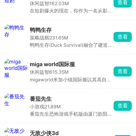
查看
休闲益智
162.03M
在短剧爆火的现在，你作为一名从影视
学院毕业的大学生，毅然投身新兴短剧
行业。游戏中，你需要成立公司，招募
演员，从构思剧本、选择题材到短剧上
鸭鸭生存
线，全程亲力亲为。签约演员时，需综
查看
策略战棋
231.65M
合评估其发展潜力、商业价值与资质，
鸭鸭生存(Duck Survival)融合了建造经
随后通过专业培养提升他们的演技。随
营与塔防射击双重玩法,游戏中你将扮演
着演员知名度提升，短剧收益也将水涨
一只勇敢的鸭子，在末日世界中展开求
船高。
生之旅。白天是建设时间，你需要收集
miga world国际服
资源、升级基地，建造机枪塔、激光
查看
休闲益智
615.35M
塔、兵营等各类防御建筑，经营好自己
migaworld米加小镇国际服以其高自由
的家园。夜晚则是战斗时刻，僵尸大军
度玩法收获了不少玩家的青睐，定制专
倾巢而出，你需派遣鸭鸭战士冲出重
属卡通角色形象，进入到小镇内自由的
围，在不同的末日场景中厮杀求生。
探索，与不同的角色展开互动，一起打
番茄先生
卡多个地点场景，环境内所有的物品全
查看
小游戏
21.89M
都能点击互动，搭建各种建筑物，还有
番茄先生恐怖游戏手机版由厦门歆阳网
惊喜彩蛋等你去发现，书写你的小镇故
络科技有限公司发布，在这款游戏中玩
事。
家需要做的就是给番茄先生投喂正确的
食物，如若不小心投喂到坏掉的吃食，
无敌少侠3d