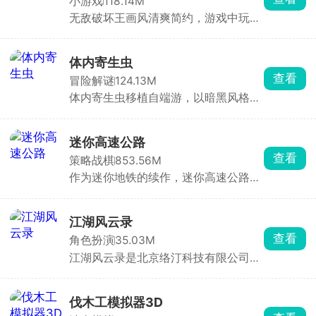
小游戏
118.14M
分支叙事机制，每一次对话选项都至关
无敌破坏王画风清爽简约，游戏中玩家
重要，将直接影响角色关系走向与最终
操控小人，通过投掷圆盘来摧毁敌方所
结局。浪漫、悬疑与惊悚三重氛围交
有防御设施即可获胜，但若己方防御被
织，带来前所未有的沉浸式剧情体验。
击碎则直接判定失败。看起来轻松简
体内寄生虫
单，实则每一局都是攻防博弈，你需要
查看
冒险解谜
124.13M
灵活规划攻击路径，同时时刻警惕对手
体内寄生虫移植自端游，以暗黑风格的
的反击。快速反应与精准操作缺一不
恐怖生存为主要玩法。玩家扮演一名不
可，稍有迟疑圆盘就会被弹回，防线瞬
幸感染致命寄生虫的幸存者，寄生虫正
间崩塌。
在吞噬你的身体，而你只剩一只手臂可
迷你高速公路
以使用。为了活下去，你必须深入阴暗
查看
策略战棋
853.56M
的实验室，搜寻止血绷带和驱虫疫苗来
作为迷你地铁的续作，迷你高速公路延
压制体内的寄生虫，同时收集枪械弹
续了简洁画面与模拟建设玩法精髓。玩
药，击退一波又一波恐怖的变异生物。
家化身城市交通网络设计师，需要巧妙
利用空间布局城市交通脉络，规避交通
江湖风云录
事故，确保城市高效运转。游戏中，玩
查看
角色扮演
35.03M
家自由绘制道路，一键连接房屋建筑，
江湖风云录是北京络汀科技有限公司发
构建完善公路网，让城市焕发繁华生
行的一款纯正国风武侠角色扮演手游，
机。随着道路增多，需适时调整规划。
背景设定在中国古代武林，纷争四起、
特别加入色盲模式与暗黑模式，满足不
战乱不断。玩家扮演初入江湖的侠客，
同玩家需求。
伐木工模拟器3D
通过主线与支线任务逐步揭开江湖中的