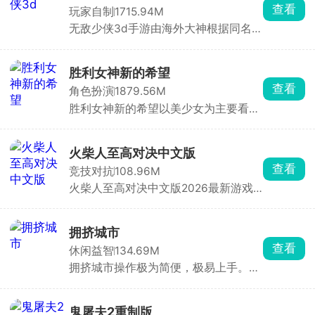
番茄先生就会触发黑化系统。总共有三
查看
玩家自制
1715.94M
种黑化形态，每一种都带来不一样的恐
无敌少侠3d手游由海外大神根据同名动
怖氛围，想尽办法提升番茄先生吸心情
画改编制作而来的一股南通人游戏，玩
喜悦值，赢得最后的胜利。
家将扮演无敌少侠马克·格雷森，进入到
不同的地图场景内尽情施展自己的超能
胜利女神新的希望
力，挑战各种邪恶的敌人，自由开展战
查看
角色扮演
1879.56M
斗，顺利完成各种不同的格斗任务，解
胜利女神新的希望以美少女为主要看点
锁新的技能，不断强化自身。
的射击养成类游戏，玩家在游戏内扮演
妮姬少女们的指挥官，根据敌人的特性
搭配五名妮姬技能组合，用其手上的武
火柴人至高对决中文版
器来瞄准怪物身上的高亮处并持续射
查看
竞技对抗
108.96M
击，与侵略者展开激烈对抗。
火柴人至高对决中文版2026最新游戏
内提供了单人模式、双人对战模式以及
幸存模式多样的玩法。这是一款以火柴
人为主题打造的战斗冒险类手游，操控
拥挤城市
火柴人进入到不同的玩法模式之下开启
查看
休闲益智
134.69M
各种热血的竞技PK，充分展示对决技
拥挤城市操作极为简便，极易上手。在
巧，获得胜利即可解锁精美皮肤和武
游戏里，你将化身为特定颜色小人的操
器，获得战斗荣誉。
控者，引领它们在城市的大街小巷中肆
意穿梭。游戏规则通俗易懂，当你的小
鬼屠夫2重制版