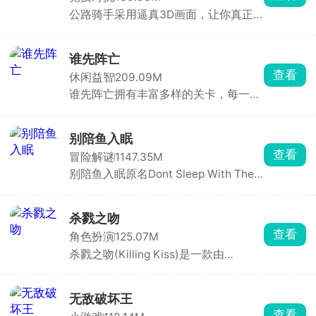
多鱼缸主题任你挑选，搭配丰富装饰物
公路骑手采用逼真3D画面，让你真正
打造专属水族箱，画面精致、氛围温馨
感受到速度与风险并存的刺激，游戏保
治愈，沉浸式垂钓体验让人眼前一亮。
留了街机竞速的畅快手感，同时加入职
业模式与任务挑战，带来沉浸式驾驶体
谁先阵亡
验。你将驾驶摩托车在城市与公路上高
查看
休闲益智
209.09M
速穿行，通过超车、逆向驾驶赚取分数
谁先阵亡拥有丰富多样的关卡，每一关
与现金，车速越快得分越高。赚取的奖
的敌人与地形都不尽相同，难度还会随
励可用于升级或解锁全新摩托车，每款
着关卡推进逐步提升。在这里，玩家能
车型属性各异，任你挑选。
自由匹配不同对手，操控火柴人移动、
别陪鱼入眠
投掷武器展开激烈对战，可使用的武器
查看
冒险解谜
1147.35M
道具十分丰富，木棒、火箭炮、手雷等
别陪鱼入眠原名Dont Sleep With The
应有尽有。游戏目标简单直接，就是先
Fishes，又名海上60秒、60秒海洋
击倒对方赢得胜利。
版，是一款由DopplerGhost制作、从
Steam移植至手机端的末日恐怖生存游
杀戮之吻
戏。游戏采用PSX复古低多边形风格，
查看
角色扮演
125.07M
以第一人称视角展开。玩家扮演一名船
杀戮之吻(Killing Kiss)是一款由
长，船只正在沉没，你只有60秒的逃生
StoryTaco.inc推出的BL题材恋爱视觉
时间。你需要在极短时间内挑选三名可
小说手游，玩家将扮演主角，在黑手党
靠船员、打捞关键物资、搭配道具完成
的危险世界中求生，同时与多位性格迥
逃生。
无敌破坏王
异的男性角色建立亲密关系。游戏采用
查看