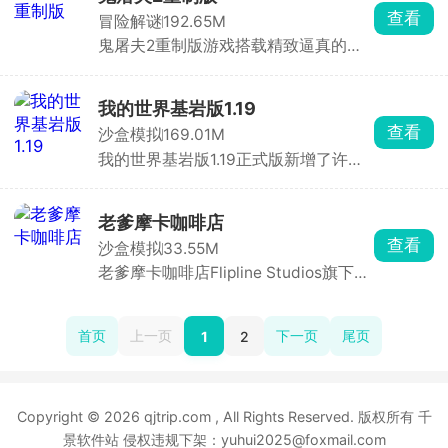
人群体数量超过其他玩家时，便能将对
查看
冒险解谜
192.65M
方的小人纳入麾下，让自己的队伍愈发
鬼屠夫2重制版游戏搭载精致逼真的全
壮大；反之，若己方人数处于劣势，就
3D高清画面，采用极具代入感的第一
会惨遭对方吞噬，实力被削弱。在这场
人称视角玩法。在游戏中，玩家将化身
激烈的角逐中，最终以人数最多者夺得
主角木守，肩负一项危险重重的秘密任
第一名的桂冠。别看游戏玩法简单直
我的世界基岩版1.19
务，必须在昏暗压抑的场景中，时刻保
白，实则暗藏诸多技巧。何时主动出
查看
沙盒模拟
169.01M
持警惕，小心翼翼地躲避鬼屠夫的疯狂
击、何时暂避锋芒，都需要玩家精心谋
我的世界基岩版1.19正式版新增了许多
追捕与致命袭击，同时在错综复杂的环
划。每一次决策都可能影响战局走向，
新的mod，新的方块、新的生物等内
境里搜寻、收集各类关键线索与重要道
每一次吞噬与被吞噬都扣人心弦。它就
容，进入到全新像素沙盒世界中创造冒
具，一步步拼凑破碎的真相。
像一个充满未知的竞技场，等待着玩家
险，探索不同的场景，搜寻更多的惊喜
去探索其中的奥秘。快来加入这场刺激
老爹摩卡咖啡店
和宝藏，探索多样化的地形，应对各种
的挑战，看看你能否凭借智慧与策略，
查看
沙盒模拟
33.55M
敌对生物，并使用合理的武器装备对战
在这座拥挤的城市中称霸一方！
老爹摩卡咖啡店Flipline Studios旗下老
怪物，享受极高自由度的冒险旅程。
爹系列经典作品之一，玩家将化身咖啡
店的专属咖啡师，从点单、萃取、蒸
奶、分层到装饰，全程亲手参与每一杯
首页
上一页
下一页
尾页
1
2
饮品的制作，用专业手法与创意搭配，
满足形形色色客人的挑剔口味。
Copyright © 2026 qjtrip.com , All Rights Reserved. 版权所有 千
景软件站 侵权违规下架：yuhui2025@foxmail.com