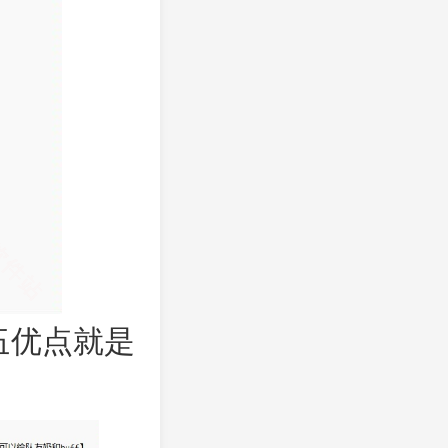
伍优点就是
。