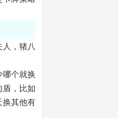
容
夫人，猪八
少哪个就换
肉盾，比如
天换其他有