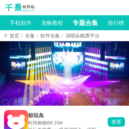
专题合集
戏
手机软件
攻略教程
排行榜
首页
合集
软件合集
演唱会购票平台
纷玩岛
查看
时尚购物
98.31M
演唱会购票平台