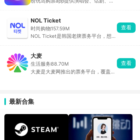
纷玩岛购票app提供演唱会、话剧、大
咖秀门票。支持各类票务抢先预定服
演唱会购票平台有哪些？演唱会是众多音乐爱好者们热爱的
务，第一手掌握最新演出资讯，开启预
娱乐活动，想要第一手掌握演唱会最新动态信息就可以下载
售提醒，纷玩岛相较于其他主流平台会
NOL Ticket
一些好用的演唱会购票软件，在这些软件上技能准确无误的
更新时间：2026-06-19
提前开放购票通道，为用户提供了更早
查看
时尚购物
157.59M
了解到演唱会的时间和地点，还能够开设预购抢票，在销售
的购票机会以及更严格的实名制保障。
NOL Ticket是韩国老牌票务平台，想抢
通道开放的第一时间购买到心仪的门票，提供全面的购票服
K-POP、韩棒、音乐剧或电竞门票，用
务。
它就能「查场次-选座-支付-电子票」
一站式完成，且支持中文界面与多币种
大麦
支付，海外用户也可无障碍购票。App
查看
生活服务
88.70M
与网页端账号互通，排队状态云端同
大麦是大麦网推出的票务平台，覆盖演
步，手机熄屏/电脑关机再登仍保持队
唱会、话剧、体育比赛、儿童亲子、电
列。购票后自动生成手机二维码电子
影、展览等上万种门票订购服务，满足
票，入场直接扫码。订单支持在线改
不同用户的娱乐需求。实时查看座位
签、一键退票。
图，自由选择心仪位置，支持同项目多
最新合集
票价多数量合并支付。购票后生成电子
票，方便快速入场。定期推出低价折扣
票、免费看演出、粉丝专属礼等活动，
用户每天打开App都有机会获得惊喜。