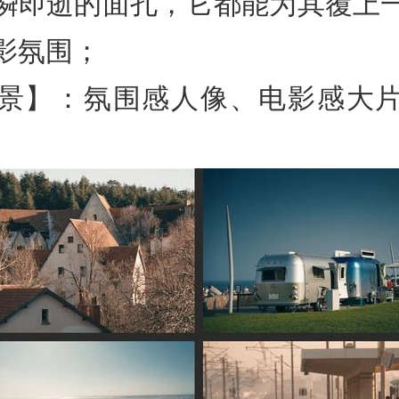
瞬即逝的面孔，它都能为其覆上
影氛围；
景】：氛围感人像、电影感大