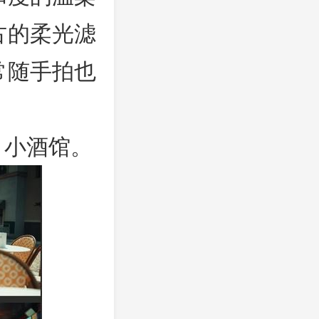
古的柔光滤
常随手拍也
、小酒馆。