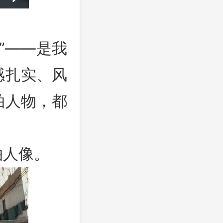
”——是我
感扎实、风
拍人物，都
拍人像。