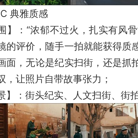
SIC 典雅质感
围】：“浓郁不过火，扎实有风骨
镜的评价，随手一拍就能获得质
画面，无论是纪实扫街，还是抓
驭，让照片自带故事张力；
景】：街头纪实、人文扫街、街