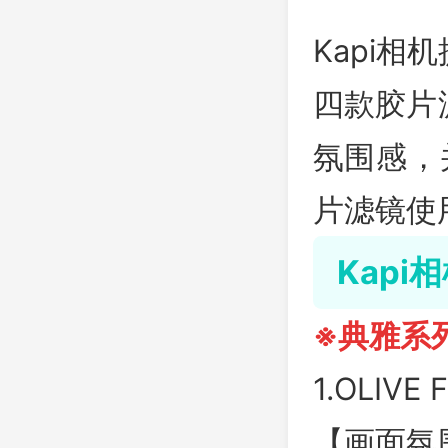
Kapi
四款胶片
氛围感，
片滤镜使
Kap
※典雅系列
1.OLIVE
【画面氛