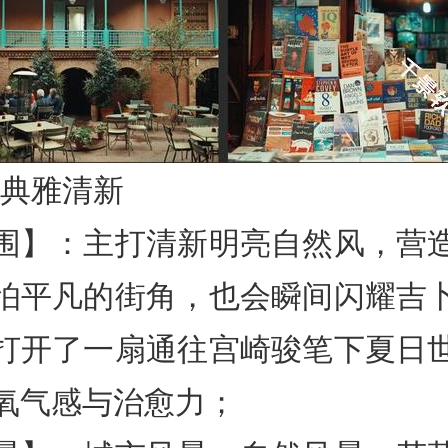
H 典雅清新
围】：主打清新明亮自然风，营
怕平凡的街角，也会瞬间闪耀吉
打开了一扇通往宫崎骏笔下夏日
氧气感与治愈力；