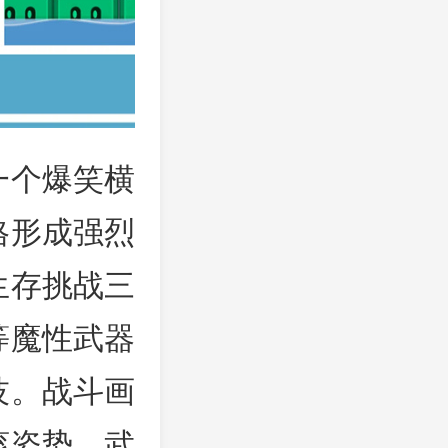
一个爆笑横
格形成强烈
生存挑战三
等魔性武器
技。战斗画
滚姿势、武