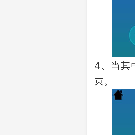
4、当其
束。