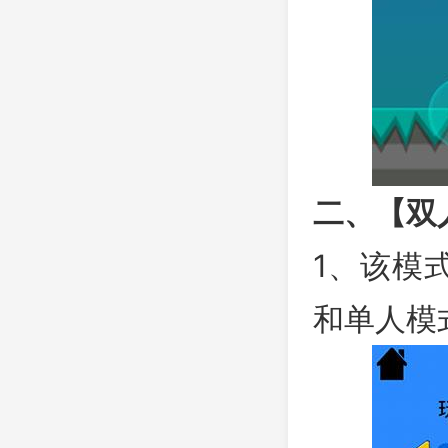
二、【双
1、该模
和单人模