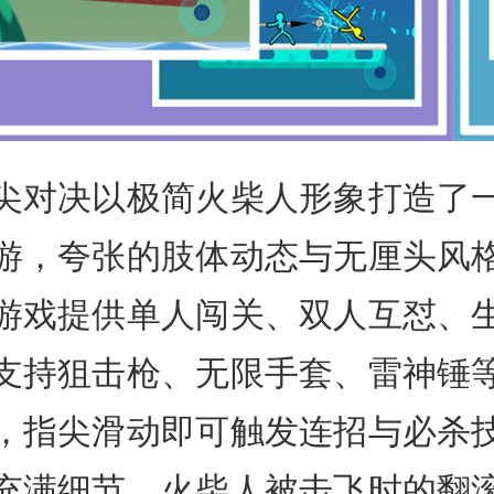
尖对决以极简火柴人形象打造了
游，夸张的肢体动态与无厘头风
游戏提供单人闯关、双人互怼、
支持狙击枪、无限手套、雷神锤
，指尖滑动即可触发连招与必杀
充满细节，火柴人被击飞时的翻