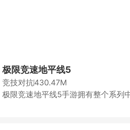
极限竞速地平线5
竞技对抗
430.47M
地平线5
极限竞速地平线5手游拥有整个系列
最大的地图，此次以墨西哥开放世界
戏全称叫极限竞速地平线5，也叫Forza H
背景，多种多样的赛车类型可供玩家
ayground Games开发的该系列第
选驾驶，支持对车辆自由改组装，也
哥开放世界为背景，更新最大的地图，