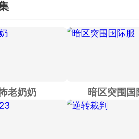
调整性能，进入到不同的赛道场景内
更新时间：20
集
启极限任务与挑战，展示自身的驾驶
了多款赛车类型，以第一人称视角操控
能和实力，争夺名次，获得丰厚的奖
界中开启极限驾驶竞速。加入到公路赛
与经验。
挑战等多种比赛任务之中，成这些内容
经验，提升赛车技能和实力。
怖老奶奶
暗区突围国