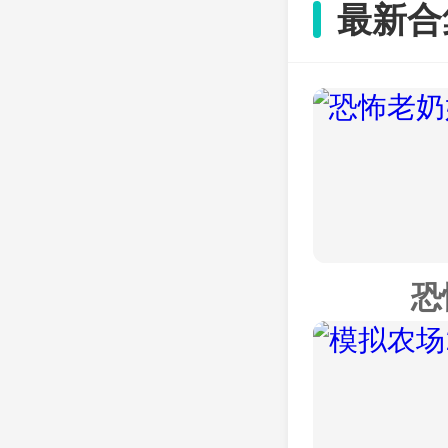
最新合
形，提供
在开放世
危险标志
恐