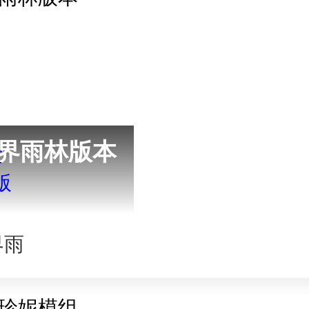
界雨林版本
界雨
本