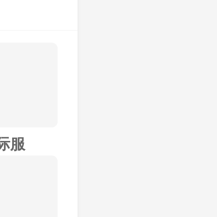
开
26-06-25
技
喜欢的赛车
励
、越野赛、
获得奖励和
际服