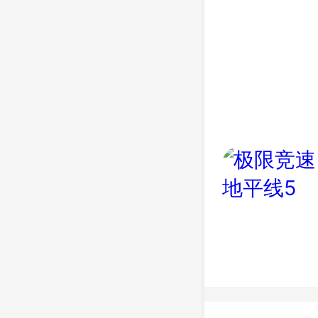
地平线5游
5，是由Pl
本以墨西