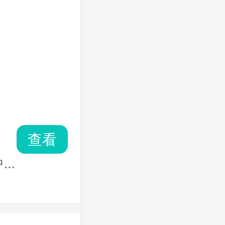
查看
中
为
orizon
挑
五部作品，此版
能
包含多种地