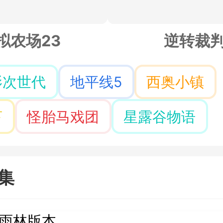
拟农场23
逆转裁
影次世代
地平线5
西奥小镇
亨
怪胎马戏团
星露谷物语
集