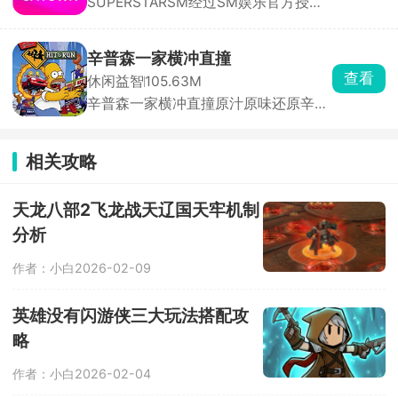
SUPERSTARSM经过SM娱乐官方授
的口味需求，使用各种各样的食材进行
划。每一次决策都可能影响战局走向，
权，里面收录的都是sm娱乐公司旗下
烹饪，满足不同顾客的味蕾，将我们的
每一次吞噬与被吞噬都扣人心弦。它就
的音乐砖砌，依照歌曲节奏，在音符落
披萨店经营的蒸蒸日上。
像一个充满未知的竞技场，等待着玩家
到判定线的瞬间点击屏幕完成击打，精
去探索其中的奥秘。快来加入这场刺激
辛普森一家横冲直撞
准敲击即可积累分数、推进曲目演奏。
的挑战，看看你能否凭借智慧与策略，
查看
休闲益智
105.63M
除此之外，游戏还搭载了完整的闯关养
在这座拥挤的城市中称霸一方！
辛普森一家横冲直撞原汁原味还原辛普
成体系与实时PK竞技两大核心系统。满
森一家动画画风与无厘头喜剧风格。玩
足玩家竞技需求。
家可自由选用荷马、巴特、莉萨等经典
角色，在春田镇三大片区自由探索，驾
相关攻略
驶数十种风格迥异的载具，每辆车拥有
独立加速曲线与碰撞反馈，适配不同角
色性格。玩法融合竞速、跑酷、道具收
天龙八部2飞龙战天辽国天牢机制
集多重机制。
分析
作者：小白
2026-02-09
英雄没有闪游侠三大玩法搭配攻
略
作者：小白
2026-02-04