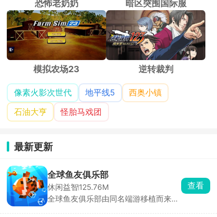
恐怖老奶奶
暗区突围国际服
模拟农场23
逆转裁判
像素火影次世代
地平线5
西奥小镇
石油大亨
怪胎马戏团
最新更新
全球鱼友俱乐部
查看
休闲益智
125.76M
全球鱼友俱乐部由同名端游移植而来，
主打一个按自己节奏慢慢玩。游戏零压