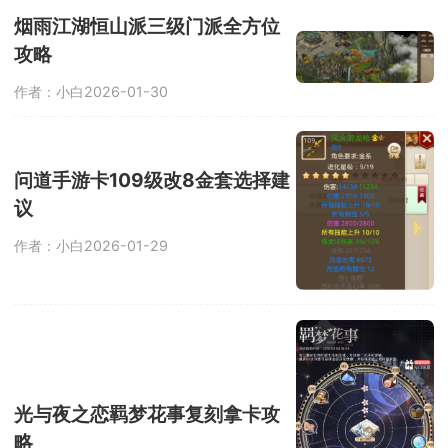
烟雨江湖恒山派三级门派全方位
攻略
作者：小白
2026-01-30
问道手游卡109级改8金套选择建
议
作者：小白
2026-01-29
光与夜之恋羁梦花事复刻拿卡攻
略