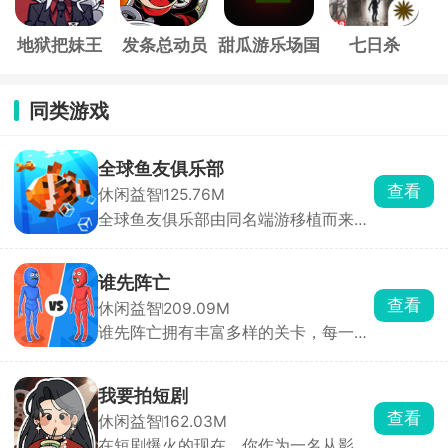
地狱把妹王
发条总动员
甜瓜游乐场国
七日杀
际服
同类游戏
全球鱼友俱乐部
查看
休闲益智
125.76M
全球鱼友俱乐部由同名端游移植而来，
主打一个按自己节奏慢慢玩。游戏零压
力、零门槛，不需要复杂操作和烧脑思
考，你只需要钓起各种各样的小鱼，解
谁先阵亡
锁图鉴，还能让同种鱼群繁殖后代。超
查看
休闲益智
209.09M
多鱼缸主题任你挑选，搭配丰富装饰物
谁先阵亡拥有丰富多样的关卡，每一关
打造专属水族箱，画面精致、氛围温馨
的敌人与地形都不尽相同，难度还会随
治愈，沉浸式垂钓体验让人眼前一亮。
着关卡推进逐步提升。在这里，玩家能
自由匹配不同对手，操控火柴人移动、
我要拍短剧
投掷武器展开激烈对战，可使用的武器
查看
休闲益智
162.03M
道具十分丰富，木棒、火箭炮、手雷等
在短剧爆火的现在，你作为一名从影视
应有尽有。游戏目标简单直接，就是先