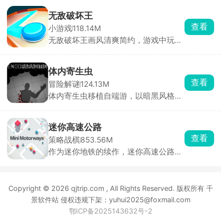
小说手游，玩家将扮演主角，在黑手党
靠船员、打捞关键物资、搭配道具完成
的危险世界中求生，同时与多位性格迥
逃生。
无敌破坏王
异的男性角色建立亲密关系。游戏采用
查看
小游戏
118.14M
分支叙事机制，每一次对话选项都至关
无敌破坏王画风清爽简约，游戏中玩家
重要，将直接影响角色关系走向与最终
操控小人，通过投掷圆盘来摧毁敌方所
结局。浪漫、悬疑与惊悚三重氛围交
有防御设施即可获胜，但若己方防御被
织，带来前所未有的沉浸式剧情体验。
击碎则直接判定失败。看起来轻松简
体内寄生虫
单，实则每一局都是攻防博弈，你需要
查看
冒险解谜
124.13M
灵活规划攻击路径，同时时刻警惕对手
体内寄生虫移植自端游，以暗黑风格的
的反击。快速反应与精准操作缺一不
恐怖生存为主要玩法。玩家扮演一名不
可，稍有迟疑圆盘就会被弹回，防线瞬
幸感染致命寄生虫的幸存者，寄生虫正
间崩塌。
在吞噬你的身体，而你只剩一只手臂可
迷你高速公路
以使用。为了活下去，你必须深入阴暗
查看
策略战棋
853.56M
的实验室，搜寻止血绷带和驱虫疫苗来
作为迷你地铁的续作，迷你高速公路延
压制体内的寄生虫，同时收集枪械弹
续了简洁画面与模拟建设玩法精髓。玩
药，击退一波又一波恐怖的变异生物。
家化身城市交通网络设计师，需要巧妙
利用空间布局城市交通脉络，规避交通
Copyright © 2026 qjtrip.com , All Rights Reserved. 版权所有 千
事故，确保城市高效运转。游戏中，玩
家自由绘制道路，一键连接房屋建筑，
景软件站 侵权违规下架：yuhui2025@foxmail.com
构建完善公路网，让城市焕发繁华生
鄂ICP备2025143632号-2
机。随着道路增多，需适时调整规划。