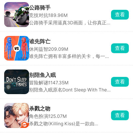
力、零门槛，不需要复杂操作和烧脑思
考，你只需要钓起各种各样的小鱼，解
公路骑手
锁图鉴，还能让同种鱼群繁殖后代。超
查看
竞技对抗
189.96M
多鱼缸主题任你挑选，搭配丰富装饰物
公路骑手采用逼真3D画面，让你真正
打造专属水族箱，画面精致、氛围温馨
感受到速度与风险并存的刺激，游戏保
治愈，沉浸式垂钓体验让人眼前一亮。
留了街机竞速的畅快手感，同时加入职
业模式与任务挑战，带来沉浸式驾驶体
谁先阵亡
验。你将驾驶摩托车在城市与公路上高
查看
休闲益智
209.09M
速穿行，通过超车、逆向驾驶赚取分数
谁先阵亡拥有丰富多样的关卡，每一关
与现金，车速越快得分越高。赚取的奖
的敌人与地形都不尽相同，难度还会随
励可用于升级或解锁全新摩托车，每款
着关卡推进逐步提升。在这里，玩家能
车型属性各异，任你挑选。
自由匹配不同对手，操控火柴人移动、
别陪鱼入眠
投掷武器展开激烈对战，可使用的武器
查看
冒险解谜
1147.35M
道具十分丰富，木棒、火箭炮、手雷等
别陪鱼入眠原名Dont Sleep With The
应有尽有。游戏目标简单直接，就是先
Fishes，又名海上60秒、60秒海洋
击倒对方赢得胜利。
版，是一款由DopplerGhost制作、从
Steam移植至手机端的末日恐怖生存游
杀戮之吻
戏。游戏采用PSX复古低多边形风格，
查看
角色扮演
125.07M
以第一人称视角展开。玩家扮演一名船
杀戮之吻(Killing Kiss)是一款由
长，船只正在沉没，你只有60秒的逃生
StoryTaco.inc推出的BL题材恋爱视觉
时间。你需要在极短时间内挑选三名可