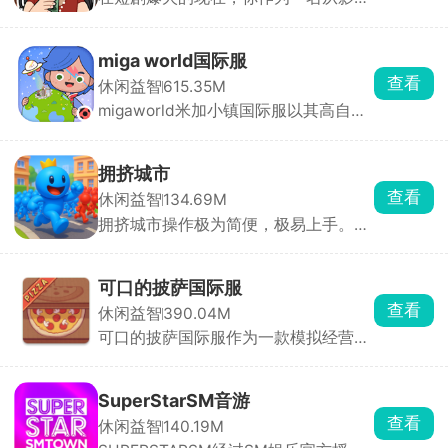
学院毕业的大学生，毅然投身新兴短剧
击倒对方赢得胜利。
行业。游戏中，你需要成立公司，招募
演员，从构思剧本、选择题材到短剧上
miga world国际服
线，全程亲力亲为。签约演员时，需综
查看
休闲益智
615.35M
合评估其发展潜力、商业价值与资质，
migaworld米加小镇国际服以其高自由
随后通过专业培养提升他们的演技。随
度玩法收获了不少玩家的青睐，定制专
着演员知名度提升，短剧收益也将水涨
属卡通角色形象，进入到小镇内自由的
船高。
探索，与不同的角色展开互动，一起打
拥挤城市
卡多个地点场景，环境内所有的物品全
查看
休闲益智
134.69M
都能点击互动，搭建各种建筑物，还有
拥挤城市操作极为简便，极易上手。在
惊喜彩蛋等你去发现，书写你的小镇故
游戏里，你将化身为特定颜色小人的操
事。
控者，引领它们在城市的大街小巷中肆
意穿梭。游戏规则通俗易懂，当你的小
可口的披萨国际服
人群体数量超过其他玩家时，便能将对
查看
休闲益智
390.04M
方的小人纳入麾下，让自己的队伍愈发
可口的披萨国际服作为一款模拟经营兼
壮大；反之，若己方人数处于劣势，就
剧情的休闲游戏，经营你的披萨店，途
会惨遭对方吞噬，实力被削弱。在这场
中会遇到形形色色的客人，聆听他们的
激烈的角逐中，最终以人数最多者夺得
故事。可口的披萨国际服主要采用点击
第一名的桂冠。别看游戏玩法简单直
SuperStarSM音游
放置操作方式，在披萨上涂抹酱料，放
白，实则暗藏诸多技巧。何时主动出
查看
休闲益智
140.19M
置食材，最后进行拖动切割，根据顾客
击、何时暂避锋芒，都需要玩家精心谋