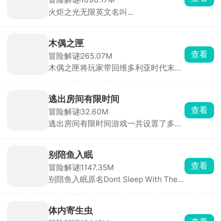
他们触碰到了，游戏支持联机模式，能
火炬之光无限英文名叫
够邀请其他幸存者一起体验废土求生的
Torchlight:Infinite，是火炬之光的全新
热血感。
续作，故事背景设定于Torchlight II
200年后，Ember Tech席卷Leptis，黑
木偶之匣
暗却悄然吞噬生命。玩家将携手精英英
查看
冒险解谜
265.07M
雄团队，踏上对抗黑暗、恢复光明的征
木偶之匣将玩家带回维多利亚时代末期
途。游戏提供5大独特英雄、24种天
的神秘世界。游戏中，你化身探索者或
赋、200+传奇装备及230+强大技能，
神秘木偶师，踏入一座弥漫着诡异氛围
构建无限可能，适配多元游戏风格。
的木偶庄园。随着深入探索，索恩家族
逃出房间有限时间
消失的惊天秘密逐渐揭开面纱。游戏采
查看
冒险解谜
32.60M
用碎片化叙事方式，剧情并非单一线性
逃出房间有限时间游戏一共设置了多个
展开，而是需要你通过收集线索、破解
风格、难度各不相同的独立关卡。化身
机关，从对话、文档及场景细节中抽丝
故事的主角，沉浸式参与这场惊险的逃
剥茧，还原事件全貌。
脱冒险。探索过程中，你要细心搜寻场
别陪鱼入眠
景内的各类道具，合理利用游戏给出的
查看
冒险解谜
1147.35M
提示，借助道具与场景物件互动，一步
别陪鱼入眠原名Dont Sleep With The
步突破多个相连房室的封锁，揭开场景
Fishes，又名海上60秒、60秒海洋
背后暗藏的悬念与故事谜团。
版，是一款由DopplerGhost制作、从
Steam移植至手机端的末日恐怖生存游
体内寄生虫
戏。游戏采用PSX复古低多边形风格，