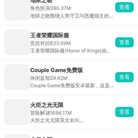
地狱之吻
体验。玩家的每一个决定都将影响着后
查看
角色扮演
390.37M
续的发展，可以尝试不同的职业，体验
地狱之吻围绕人类守卫与恶魔领主的危
到更加真实有趣的人生风格。
险浪漫展开，看管四位掌控不同原罪的
强大恶魔领主，每一个对话选择、互动
道具都会影响角色好感度与剧情走向，
王者荣耀国际服
每位恶魔都有专属 HE/BE结局，重玩价
查看
竞技对抗
623.09M
值拉满。
王者荣耀国际服(Honor of Kings)由腾
讯天美工作室开发、Level Infinite在海
外发行，能够与海外玩家一同进入峡谷
开启5V5MOBA竞技对战。英雄角色形
Couple Game免费版
象带有欧美特点，领取专享福利，免费
查看
休闲益智
29.62M
获得海量精美皮肤，扮演不同的职业角
Couple Game免费版安卓最新，这是一
色，在王者峡谷进行5v5战斗，推掉敌
款真心话大冒险休闲小游戏，里面收录
方水晶来获得游戏的胜利。
了各种各样的真心话大冒险问答题目，
设立了温和、热辣以及猛烈三种模式，
火炬之光无限
获取随机题目，适用于情侣或者朋友之
查看
冒险解谜
1698.17M
间的问答，使其更加的了解彼此，拉近
火炬之光无限英文名叫
彼此的距离。
Torchlight:Infinite，是火炬之光的全新
续作，故事背景设定于Torchlight II
200年后，Ember Tech席卷Leptis，黑