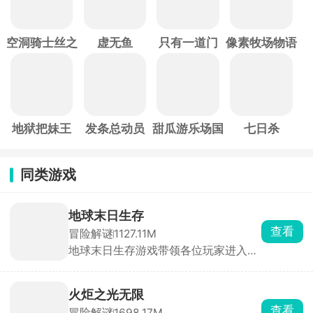
空洞骑士丝之
虚无鱼
只有一道门
像素牧场物语
歌
地狱把妹王
发条总动员
甜瓜游乐场国
七日杀
际服
同类游戏
地球末日生存
查看
冒险解谜
1127.11M
地球末日生存游戏带领各位玩家进入到
末日废土世界，开局什么都没有，仅靠
一把斧头，在废土世界内砍树木、挖矿
石，收集大量的材料来搭建庇护所，同
火炬之光无限
时还要小心四处游荡的感染者，不要被
查看
冒险解谜
1698.17M