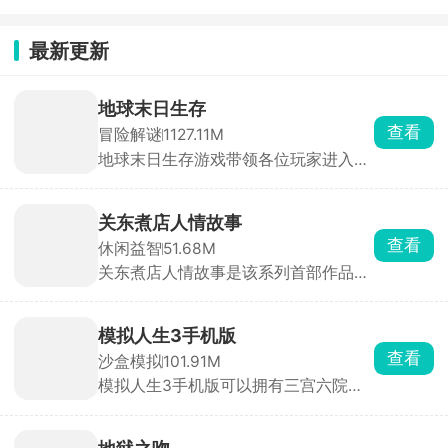
最新更新
地球末日生存
查看
冒险解谜
1127.11M
地球末日生存游戏带领各位玩家进入到
末日废土世界，开局什么都没有，仅靠
一把斧头，在废土世界内砍树木、挖矿
石，收集大量的材料来搭建庇护所，同
关东煮店人情故事
时还要小心四处游荡的感染者，不要被
查看
休闲益智
51.68M
他们触碰到了，游戏支持联机模式，能
关东煮店人情故事是该系列首部作品，
够邀请其他幸存者一起体验废土求生的
以经典画风与原始剧本带来满满怀旧
热血感。
感。游戏舞台设定在日本街道上一间深
夜营业的关东煮小店，玩家扮演老板，
模拟人生3手机版
为每晚到访的客人准备热腾腾的关东
查看
沙盒模拟
101.91M
煮。每一位个性十足的深夜来客，都会
模拟人生3手机版可以拥有三宫六院，
向你倾诉工作与生活中的苦楚与抱怨。
在这款游戏中你的人生由你自己做主，
玩家需点击客人头像，扮演倾听者与劝
开局创建代表你的角色形象，进入一个
导员的角色，为他们消解心中的疲惫。
小镇内在这里买房定居开启全新的人生