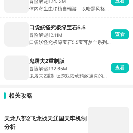
查看
冒险解谜
124.13M
以第一人称视角展开。玩家扮演一名船
体内寄生虫移植自端游，以暗黑风格的
长，船只正在沉没，你只有60秒的逃生
恐怖生存为主要玩法。玩家扮演一名不
时间。你需要在极短时间内挑选三名可
幸感染致命寄生虫的幸存者，寄生虫正
靠船员、打捞关键物资、搭配道具完成
在吞噬你的身体，而你只剩一只手臂可
逃生。
口袋妖怪究极绿宝石5.5
以使用。为了活下去，你必须深入阴暗
查看
冒险解谜
12.11M
的实验室，搜寻止血绷带和驱虫疫苗来
口袋妖怪究极绿宝石5.5宝可梦全系列
压制体内的寄生虫，同时收集枪械弹
终极整合版，经典像素风，地图、剧
药，击退一波又一波恐怖的变异生物。
情、训练师阵容全面重做，捕捉上百只
不同的精灵并驯服，参与多个周目的挑
鬼屠夫2重制版
战，体验到原汁原味的怀旧经典。
查看
冒险解谜
192.65M
鬼屠夫2重制版游戏搭载精致逼真的全
3D高清画面，采用极具代入感的第一
人称视角玩法。在游戏中，玩家将化身
主角木守，肩负一项危险重重的秘密任
相关攻略
务，必须在昏暗压抑的场景中，时刻保
持警惕，小心翼翼地躲避鬼屠夫的疯狂
追捕与致命袭击，同时在错综复杂的环
境里搜寻、收集各类关键线索与重要道
天龙八部2飞龙战天辽国天牢机制
具，一步步拼凑破碎的真相。
分析