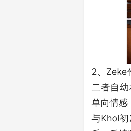
2、Zek
二者自幼
单向情感
与Kho