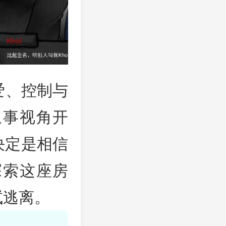
爱、控制与
叙事视角开
决定是相信
探索这座房
试逃离。