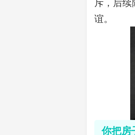
斥，后续
谊。
你把房