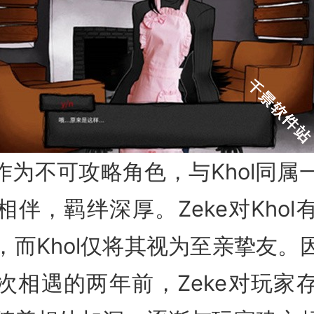
e作为不可攻略角色，与Khol同
相伴，羁绊深厚。Zeke对Khol
，而Khol仅将其视为至亲挚友。
l初次相遇的两年前，Zeke对玩家