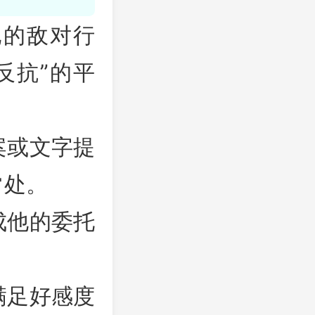
他的敌对行
反抗”的平
案或文字提
常处。
成他的委托
满足好感度