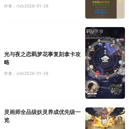
作者：小白
2026-01-29
光与夜之恋羁梦花事复刻拿卡攻
略
作者：小白
2026-01-28
灵画师全品级妖灵养成优先级一
览