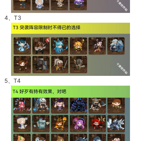
4、T3
5、T4