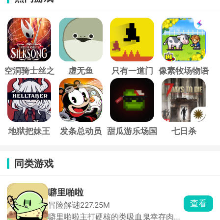
空洞骑士丝之
虚无鱼
只有一道门
像素牧场物语
歌
地狱把妹王
发条总动员
甜瓜游乐场国
七日杀
际服
同类游戏
噼里啪啦
查看
冒险解谜
227.25M
噼里啪啦主打硬核的类吸血鬼幸存肉鸽