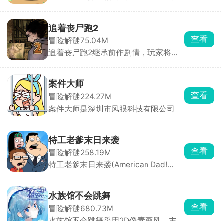
割草游戏。玩家化身神秘侠客，在兽人
与人类的纷争中求生，面对潮水般的怪
物，唯有战斗到底！游戏摒弃传统远程
追着丧尸跑2
风筝战术，强制近战交锋，即便拾取法
查看
冒险解谜
75.04M
术技能，也需贴身释放，挑战你的操作
追着丧尸跑2继承前作剧情，玩家将置
极限。海量装备随机掉落，每一次拾取
身于丧尸横行的末日世界，在多个危险
都是惊喜，考验你的应变与抉择能力。
区域中展开求生冒险。你需要不断探索
场景，搜集水源、食物、药物和武器等
案件大师
生存物资，同时与丧尸展开激烈战斗。
查看
冒险解谜
224.27M
本作在前作基础上加入了大量全新元
案件大师是深圳市风眼科技有限公司发
素，支持招募队友并肩作战，还能通过
行的一款高互动性的破案解谜手游，欢
战斗获取全新能力与武器，逐步提升战
乐与益智并存。游戏中你将化身大名鼎
斗力。
鼎的名侦探，深入这座光鲜亮丽却暗藏
特工老爹末日来袭
玄机的城市，侦破一桩又一桩疑难案
查看
冒险解谜
258.19M
件。城市表面繁华，实则在权力与诱惑
特工老爹末日来袭(American Dad!
的驱使下犯罪率居高不下，隐秘角落中
Apocalypse Soon)背景设定在外星人入
藏着不为人知的秘密。
侵后的末日世界，环境恶劣、城市沦
陷。你将扮演搞笑特工老爸，在自家地
水族馆不会跳舞
下建造秘密基地，收集物资、制造武器
查看
冒险解谜
680.73M
装备，打造专属地下家园。同时组建战
水族馆不会跳舞采用2D像素画风，主打
斗队伍，在地图上探索，与外星军团正