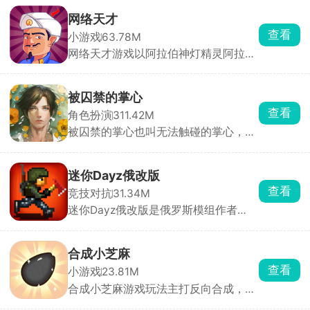
青春、自由、充满日常趣味的学生生活
氛围。自由探索庞大的校园地图，体验
网络天才
丰富而真实的日式校园生活，参加各种
查看
小游戏
63.78M
比赛获得，与同学互动聊天、结伴行
网络天才游戏以阿拉伯神灯精灵阿拉丁
动，体验从早到晚的完整校园流程。
出题方式一一答题，综合你所回答的问
题，系统会自动整合答案，判断出你心
中所想。完成任务可以让阿拉丁完成你
被囚禁的掌心
所许的愿望，如若你战胜了灯神，还能
查看
角色扮演
311.42M
获得神秘奖励哟。
被囚禁的掌心也叫无法触碰的掌心，玩
家将化身主角，踏上神秘小岛，与两位
失忆男主晴人、葵展开一段扣人心弦的
恋爱故事。通过独特的体感式触碰玩
迷你Dayz俄改版
法，只需将手掌或额头轻贴手机屏幕，
查看
竞技对抗
31.34M
即可与男主深情互动。游戏内，监视玩
迷你Dayz俄改版是俄罗斯模组作者
法增添趣味，观察男主房间、触摸互
Altero基于原版源码深度二次开发的玩
动，深入探索角色内心世界。
家自制改版，完全保留原作复古像素画
风、上帝俯视视角和硬核末日求生内
合成小芝麻
核，在原版底子上大幅度扩容内容、修
查看
小游戏
23.81M
正 BUG、新增玩法，弥补了官方原版
合成小芝麻游戏玩法主打反向合成，其
内容单薄、装备少、玩法单调的短板。
他的合成游戏是从小合成到大，而该游