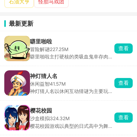
石油大亨
怪胎马戏团
最新更新
噼里啪啦
查看
冒险解谜
227.25M
噼里啪啦主打硬核的类吸血鬼幸存肉鸽
割草游戏。玩家化身神秘侠客，在兽人
与人类的纷争中求生，面对潮水般的怪
物，唯有战斗到底！游戏摒弃传统远程
神灯猜人名
风筝战术，强制近战交锋，即便拾取法
查看
休闲益智
41.57M
术技能，也需贴身释放，挑战你的操作
神灯猜人名以休闲互动猜谜为主要玩
极限。海量装备随机掉落，每一次拾取
法，开局玩家要想一个希望被猜到的人
都是惊喜，考验你的应变与抉择能力。
名，无论是现实生活中存在的还是虚拟
世界中的人物都可以，然后神灯就会开
樱花校园
始对玩家提问，玩家只需要回答是或不
查看
沙盒模拟
324.32M
是，几轮下来神灯就会猜到这个人。除
樱花校园游戏以典型的日式高中为舞
了最基础的问答，游戏还设置了很多其
台，高度还原了校园内外，沉浸式体验
他的玩法，快来挑战吧！