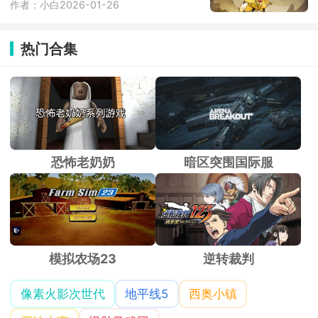
作者：小白
2026-01-26
热门合集
恐怖老奶奶
暗区突围国际服
模拟农场23
逆转裁判
像素火影次世代
地平线5
西奥小镇