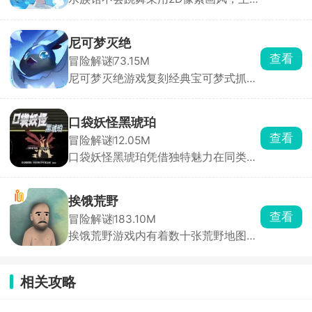
轻度恐怖与剧情探索。故事讲述重情义
面对决，夺回失去的土地。
的少女苏丝，不小心闯入一座诡异的水
族馆，只为寻找失散的挚友露露。馆内
尼可梦灭绝
潜伏着名为Creepies的畸变怪物，你需
查看
冒险解谜
73.15M
要一边躲避追杀，一边在场馆各个角落
尼可梦灭绝游戏复刻经典宝可梦式抓宠
搜集线索，逐步揭开水族馆背后隐藏的
玩法，收录了上百余种形态、属性各不
真相。
相同的尼可梦，化身见习训练师，踏遍
荒漠、雪原、丛林等多样地图，抓捕培
口袋妖怪黑琥珀
育各式精灵、迎战各地训练家，一路讨
查看
冒险解谜
12.05M
伐肆虐的暴君精灵，用自己组建的强力
口袋妖怪黑琥珀凭借独特魅力在同类游
精灵小队拯救濒临毁灭的世界，扭转大
戏中脱颖而出，游戏涵盖从经典初代到
陆命运。
稀有珍稀的海量宝可梦，从萌趣的皮卡
丘到神秘强大的超梦，每只都拥有独立
挨饿荒野
外貌、技能与性格。你将扮演训练师，
查看
冒险解谜
183.10M
在神秘森林、深邃洞穴、广阔草原中探
挨饿荒野游戏内有着数十张荒野地图，
索冒险，邂逅并捕捉心仪的精灵。
进入严酷的荒野环境中采集大量的资
源，建造工具、搭建庇护所等，还要武
装自己，带好装备外出狩猎食物，完成
相关攻略
系统所给的随机任务，收获大量的金萝
卜，使用金萝卜可以解锁新的地图场