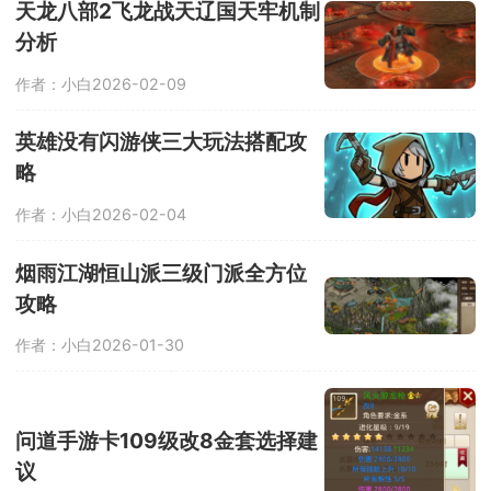
景，发掘更多的探索技能，在世界各地
天龙八部2飞龙战天辽国天牢机制
的极端环境中独自求生。
分析
作者：小白
2026-02-09
英雄没有闪游侠三大玩法搭配攻
略
作者：小白
2026-02-04
烟雨江湖恒山派三级门派全方位
攻略
作者：小白
2026-01-30
问道手游卡109级改8金套选择建
议