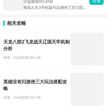
查看
沙盒模拟
101.91M
与创造力，使用方块建造各种建筑物，
模拟人生3手机版可以拥有三宫六院，
展开无尽的冒险之旅。
在这款游戏中你的人生由你自己做主，
开局创建代表你的角色形象，进入一个
小镇内在这里买房定居开启全新的人生
相关攻略
体验。玩家的每一个决定都将影响着后
续的发展，可以尝试不同的职业，体验
到更加真实有趣的人生风格。
天龙八部2飞龙战天辽国天牢机制
分析
作者：小白
2026-02-09
英雄没有闪游侠三大玩法搭配攻
略
作者：小白
2026-02-04