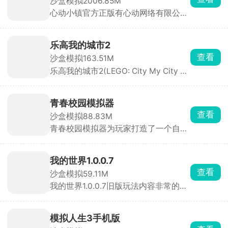
沙盒模拟
2006.85M
术，将人物挥拍、跑动，以及网球击
队。制定合理战术与轮换策略，带领球
感油然而生，快来体验这场充满趣味与
心动小镇官方正版有心动网络有限公司
飞、落地等场景刻画得栩栩如生，让玩
队与各地经理人们展开激烈角逐。凭借
挑战的创业之旅吧！
官方打造，这是一款集装修、经营、养
家仿佛置身真实赛场，代入感超强。游
你的智慧与谋略，击败对手，一路披荆
成玩法于一体的生活模拟类游戏，画面
戏玩法丰富多样，除 SPT 世界巡回赛
斩棘，最终登上最强球队的荣耀巅峰！
卡通精美，节奏缓慢，在小镇内自由探
这一主线任务外，还有表演赛、多人对
乐高我的城市2
索，装修理想中的房屋，管理家园，结
战和练习模式。无论你是想尽情享受体
查看
沙盒模拟
163.51M
交更多的好友，一起在小镇里悠哉悠哉
育竞技的快乐，还是想锻炼提升网球技
乐高我的城市2(LEGO: City My City 2)
的生活，遇见更多的美好。
术，它都能满足。逼真的物理引擎，让
以乐高积木为主题的开放世界沙盒建造
每一次击球都充满真实感。游戏的核心
冒险手游，延续乐高系列经典方块人画
任务是参加 SPT 世界巡回赛，这是你
风，角色喜感亲切，充满乐高独有的创
迈向巅峰的绝佳契机。在这里，你能与
青春校园模拟器
作魅力。游戏自由度极高，玩家通过闯
全球数千万玩家展开激烈角逐，争夺排
查看
沙盒模拟
88.83M
关完成任务获取积木，搭建消防局、警
名、赢取奖金，向着世界冠军的荣耀发
青春校园模拟器为玩家打造了一个自由
察局、监狱、灯塔、码头等丰富城市建
起冲击。每一场比赛都是挑战，更是提
度极高的动漫校园世界。主动与学园里
筑，打造专属乐高城市，解锁更多玩法
升自我的机遇。
的各位居民交流互动，融入热闹温馨的
与内容。
集体生活，真切感受二次元风格下丰富
我的世界1.0.0.7
多彩的高中时光。游戏没有固定结局，
查看
沙盒模拟
59.11M
全程自由开放，你完全可以跟着自己的
我的世界1.0.0.7旧版玩法内容非常的精
想法畅玩，慢慢解锁专属你的乐趣。
彩，游戏内包含了创造模式、极限模式
以及生存模式，进入沙盒世界内探索新
的方块、信标以及指令，与新增的凶猛
模拟人生3手机版
生物展开战斗，尽情发挥自己的想象力