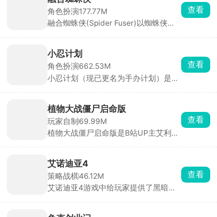
拖拽、旋转、堆叠与分类，将餐具、文
查看
角色扮演
177.77M
具、工具、首饰等杂物逐一归位，整理
融合蜘蛛侠(Spider Fuser)以蜘蛛侠为
出令人极度舒适的整齐画面。
题材打造的开放世界动作冒险游戏，物
理效果拉满，打击感拳拳到肉。玩家化
身蜘蛛融合者，拥有发射蛛丝、攀爬跳
小忍计划
跃、粘墙疾驰等全方位蜘蛛能力，在城
查看
角色扮演
662.53M
市中自由穿梭于不同时空。你可以行侠
小忍计划（现已更名为手办计划）是一
仗义打击罪犯，也可以开直播展示英雄
款别具一格的3D少女养成模拟手游。
气概，怎么玩全看心情。
游戏采用第一人称视角，画质精致，将
少女小忍刻画得生动形象，多样的地图
植物大战僵尸启命版
场景搭配随场景变化的音效，带来别具
查看
玩家自制
69.99M
一格的体验。它集养成、互动和冒险于
植物大战僵尸启命版是B站UP主艾利斯
一体，操作简单易上手，打破传统恋爱
ZERO打造的PVZ同人游戏，在原版基
养成模式。玩家能与小忍随时对话互
础上创新融入超级加特林射手、时间向
动，完成各种日常任务提升技能，感情
日葵等特色植物与僵尸。游戏不仅保留
迅速升温，体验甜蜜恋爱。游戏还有独
艾诺迪亚4
了抵御僵尸的核心玩法，更通过多样关
特的服装系统，玩家可随心为小忍搭配
查看
策略战棋
46.12M
卡地图、新增的铲子与推车机制，极大
穿着，甚至亲手设计独一无二的华丽衣
艾诺迪亚4游戏中给玩家提供了黑暗骑
提升了策略性与操作性。推车可移动已
服。在这里，你能沉浸式感受与虚拟角
士、忍者等六大职业，支持自由属性分
种植植物，让防线调整更加灵活多变。
色小忍的甜蜜生活，精彩故事情节等你
配与多角色切换战斗‌，包含装备合成、
解锁。
宝石镶嵌及佣兵团技能等玩法，全新关