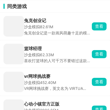
同类游戏
兔克创业记
查看
沙盒模拟
82.61M
兔克创业记是一款画风萌趣十足的模拟
经营佳作，以工厂流水线的组织管理为
核心主题。在游戏中，玩家化身创业
者，开启属于自己的工厂经营之旅，掌
篮球经理
管一间专属的工厂车间。在这里，你将
查看
沙盒模拟
62.33M
带领一群个性鲜明、活力满满的兔子员
喜欢打篮球的人可千万不要错过这款游
工，齐心协力搭建出一条条干净又卫生
戏，这是一个超真实的篮球模拟经营游
的流水线。这些流水线可不一般，上面
戏，让你化身篮球俱乐部老板，全方位
生产的产品都是大家耳熟能详的。从香
掌控球队运营。从招募潜力球员、精心
气四溢的烤鸭，到清甜可口的珍珠奶
vr网球挑战赛
培养训练，到高薪签约知名教练；从巧
茶；从消暑解渴的西瓜棒冰，到曾经风
查看
沙盒模拟
452.40M
妙安排战术布局，到精细管理财务收
靡一时的大哥大手机，各种商品琳琅满
VR网球挑战赛，英文名为 VIRTUA
支，每一项事务都需你亲力亲为，沉浸
目。随着游戏进程推进，玩家能不断解
TENNIS，也被称作网球挑战赛、虚拟
感十足。在游戏里，你要从最真实的业
锁新的商品种类，丰富工厂的生产线。
网球，是 SEGA 旗下的一款经典手机网
余联赛起步，逐步提升球员实力。同
在经营过程中，需要合理规划资源、调
球模拟游戏。它贴心地支持中文显示，
时，在球员市场中慧眼识珠，挖掘最具
配人员，让工厂高效运转。看着自己的
心动小镇官方正版
还运用 3D 高清引擎与 Havok 物理技
潜力的新秀，组建属于自己的梦幻球
工厂从默默无闻到逐渐壮大，那种成就
查看