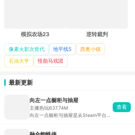
模拟农场23
逆转裁判
像素火影次世代
地平线5
西奥小镇
石油大亨
怪胎马戏团
最新更新
向左一点橱柜与抽屉
查看
主播热玩
637.74M
向左一点橱柜与抽屉是从Steam平台移
植而来的休闲解压收纳解谜手游，游戏
以厨房橱柜、多层抽屉、分格收纳盒及
暗格储物柜为主要场景，玩家需要通过
融合蜘蛛侠