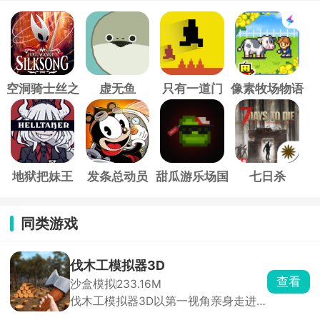
空洞骑士丝之
虚无鱼
只有一道门
像素牧场物语
歌
地狱把妹王
发条总动员
甜瓜游乐场国
七日杀
际服
同类游戏
伐木工模拟器3D
查看
沙盒模拟
233.16M
伐木工模拟器3D以第一视角亲身走进
茂密林区，完整体验从砍树、运输到加