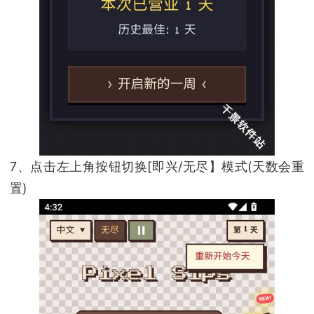
7、点击左上角按钮切换[即兴/无尽】模式(天数会重
置)