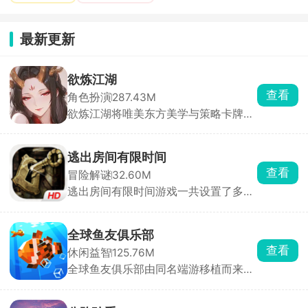
最新更新
欲炼江湖
查看
角色扮演
287.43M
欲炼江湖将唯美东方美学与策略卡牌战
斗深度融合。玩家化身一代宗师，在江
湖中招募并培养各具特色的红颜侠女，
组建专属最强阵容，闯荡武林称霸天
逃出房间有限时间
下。战斗中可合理组合侠客羁绊与技
查看
冒险解谜
32.60M
能，打出流畅连招与爆发输出，最大化
逃出房间有限时间游戏一共设置了多个
队伍战力。前期跟随主线任务推进即可
风格、难度各不相同的独立关卡。化身
轻松上手，无需钻研繁杂玩法，门槛极
故事的主角，沉浸式参与这场惊险的逃
低。
脱冒险。探索过程中，你要细心搜寻场
全球鱼友俱乐部
景内的各类道具，合理利用游戏给出的
查看
休闲益智
125.76M
提示，借助道具与场景物件互动，一步
全球鱼友俱乐部由同名端游移植而来，
步突破多个相连房室的封锁，揭开场景
主打一个按自己节奏慢慢玩。游戏零压
背后暗藏的悬念与故事谜团。
力、零门槛，不需要复杂操作和烧脑思