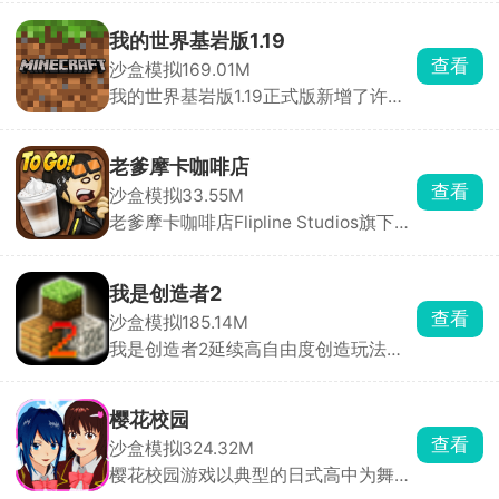
工、经营的全流程伐木生涯。自由选用
斧头、电锯、伐木机等各式各样专业工
我的世界基岩版1.19
具，深入林间砍伐，砍伐完成后，还需
查看
沙盒模拟
169.01M
通过车辆将原木安全运输到加工厂进行
我的世界基岩版1.19正式版新增了许多
切割、处理，一步步从无到有、从零开
新的mod，新的方块、新的生物等内
始搭建并运营属于自己的伐木场。
容，进入到全新像素沙盒世界中创造冒
险，探索不同的场景，搜寻更多的惊喜
老爹摩卡咖啡店
和宝藏，探索多样化的地形，应对各种
查看
沙盒模拟
33.55M
敌对生物，并使用合理的武器装备对战
老爹摩卡咖啡店Flipline Studios旗下老
怪物，享受极高自由度的冒险旅程。
爹系列经典作品之一，玩家将化身咖啡
店的专属咖啡师，从点单、萃取、蒸
奶、分层到装饰，全程亲手参与每一杯
我是创造者2
饮品的制作，用专业手法与创意搭配，
查看
沙盒模拟
185.14M
满足形形色色客人的挑剔口味。
我是创造者2延续高自由度创造玩法并
全面升级视觉与交互体验。在游戏中，
你将化身手握无限创意与建造权限的创
造者，踏入一片由立体像素方块搭建而
樱花校园
成的广袤开放世界，把脑海中的构想变
查看
沙盒模拟
324.32M
为可触摸、可漫游、可欣赏的专属像素
樱花校园游戏以典型的日式高中为舞
世界，让创造的乐趣与成就感被无限放
台，高度还原了校园内外，沉浸式体验
大。