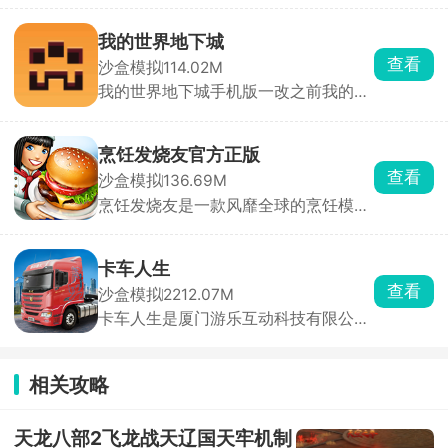
青春、自由、充满日常趣味的学生生活
氛围。自由探索庞大的校园地图，体验
我的世界地下城
丰富而真实的日式校园生活，参加各种
查看
沙盒模拟
114.02M
比赛获得，与同学互动聊天、结伴行
我的世界地下城手机版一改之前我的世
动，体验从早到晚的完整校园流程。
界手游在不打光影mod时候的苍白画
面，僵尸，尸壳，末影人等野外怪物在
此版本中都能遇见，还有许多熟悉的场
烹饪发烧友官方正版
景都会逐一登场。游戏内的地图都是随
查看
沙盒模拟
136.69M
机生成的，冒险也充满了随机性，对抗
烹饪发烧友是一款风靡全球的烹饪模拟
各种各样的怪物，收集足够的资源，探
游戏，玩家能够前往不同的城市间学习
索更多的趣味惊喜。
不同料理的烹饪，在全世界各地都开设
你的餐厅，根据顾客的订单需求制作各
卡车人生
种美味的食物，提供最好的服务去招待
查看
沙盒模拟
2212.07M
每一位客人，不断地研究创新新的美
卡车人生是厦门游乐互动科技有限公司
食，赚更多的钱，享受烹饪带来的乐
发行的一款超真实的卡车驾驶模拟手
趣。
游，玩家化身货运司机，驾驶轻型卡车
到重型半挂等海量车型，穿越中国广阔
相关攻略
地图，完成数百种城市特产运输任务。
游戏采用先进物理引擎，还原真实驾驶
体验，动态天气、季节变化及复杂路况
天龙八部2飞龙战天辽国天牢机制