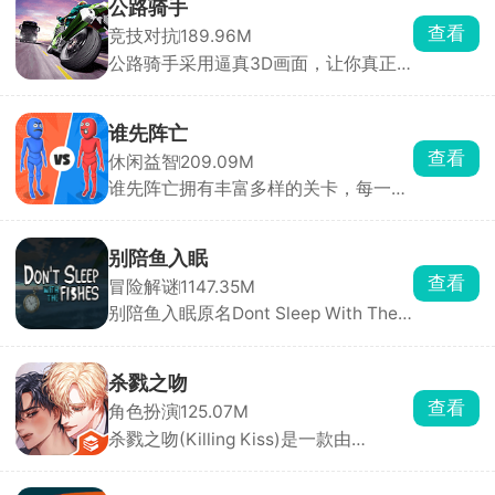
考，你只需要钓起各种各样的小鱼，解
公路骑手
锁图鉴，还能让同种鱼群繁殖后代。超
查看
竞技对抗
189.96M
多鱼缸主题任你挑选，搭配丰富装饰物
公路骑手采用逼真3D画面，让你真正
打造专属水族箱，画面精致、氛围温馨
感受到速度与风险并存的刺激，游戏保
治愈，沉浸式垂钓体验让人眼前一亮。
留了街机竞速的畅快手感，同时加入职
业模式与任务挑战，带来沉浸式驾驶体
谁先阵亡
验。你将驾驶摩托车在城市与公路上高
查看
休闲益智
209.09M
速穿行，通过超车、逆向驾驶赚取分数
谁先阵亡拥有丰富多样的关卡，每一关
与现金，车速越快得分越高。赚取的奖
的敌人与地形都不尽相同，难度还会随
励可用于升级或解锁全新摩托车，每款
着关卡推进逐步提升。在这里，玩家能
车型属性各异，任你挑选。
自由匹配不同对手，操控火柴人移动、
别陪鱼入眠
投掷武器展开激烈对战，可使用的武器
查看
冒险解谜
1147.35M
道具十分丰富，木棒、火箭炮、手雷等
别陪鱼入眠原名Dont Sleep With The
应有尽有。游戏目标简单直接，就是先
Fishes，又名海上60秒、60秒海洋
击倒对方赢得胜利。
版，是一款由DopplerGhost制作、从
Steam移植至手机端的末日恐怖生存游
杀戮之吻
戏。游戏采用PSX复古低多边形风格，
查看
角色扮演
125.07M
以第一人称视角展开。玩家扮演一名船
杀戮之吻(Killing Kiss)是一款由
长，船只正在沉没，你只有60秒的逃生
StoryTaco.inc推出的BL题材恋爱视觉
时间。你需要在极短时间内挑选三名可
小说手游，玩家将扮演主角，在黑手党
靠船员、打捞关键物资、搭配道具完成