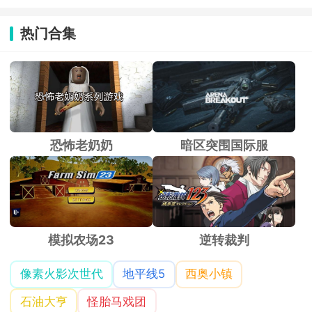
热门合集
恐怖老奶奶
暗区突围国际服
模拟农场23
逆转裁判
像素火影次世代
地平线5
西奥小镇
石油大亨
怪胎马戏团