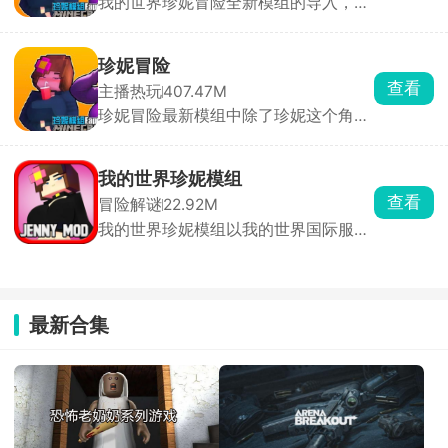
我的世界珍妮冒险全新模组的导入，除
了珍妮这个主要角色以外，还有其他萌
我的世界珍妮模组的出现为游戏增添了不少惊喜色彩，引入
娘角色等待各位玩家探索发现，在这个
了全新珍妮这一可深度展开互动的珍妮角色，陪伴各位玩家
全新像素沙盒大陆中收集重要的资源，
珍妮冒险
踏入充满神秘与未知的冒险之旅，在像素沙盒世界内与珍妮
更新时间：2026-06-16
加工成宝石才能俘获珍妮的芳心，从而
查看
主播热玩
407.47M
共同冒险，发掘众多隐藏的宝藏，甚至古老的遗迹。
触发神秘任务，和珍妮一起探索冒险，
珍妮冒险最新模组中除了珍妮这个角色
在沙盒世界里建造你们的爱巢。
以外，还有安妮，将模组导入到我的世
界手游内，收集更多的物品，寻找到珍
妮所在的位置，找到她们，并交换物品
我的世界珍妮模组
来俘获芳心，随后就能一起展开互动冒
查看
冒险解谜
22.92M
险生存，在像素沙盒世界里共同探索更
我的世界珍妮模组以我的世界国际服为
多的生物群落，一起应对各种挑战任
蓝本，新增珍妮角色这个角色，进入到
务。
全新像素冒险世界内和珍妮开启不一样
的冒险之旅。游戏内拥有多样的玩法模
式，收集足够的钻石，俘获珍妮的心，
最新合集
一起收集道具、触发不同的冒险，领取
各种奖励。