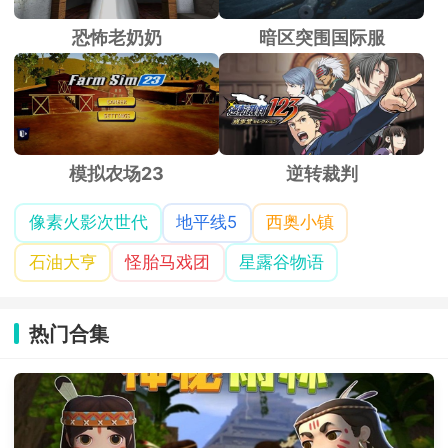
恐怖老奶奶
暗区突围国际服
模拟农场23
逆转裁判
像素火影次世代
地平线5
西奥小镇
石油大亨
怪胎马戏团
星露谷物语
热门合集