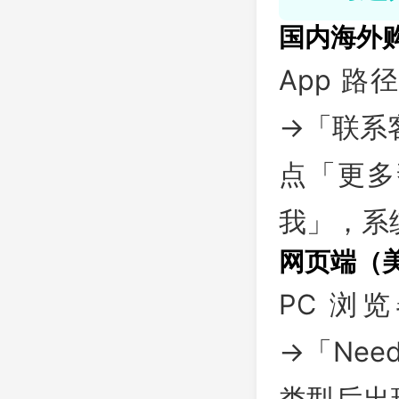
国内海外
App 路
→「联系
点「更多
我」，系统
网页端（
PC 浏览
→「Need
类型后出