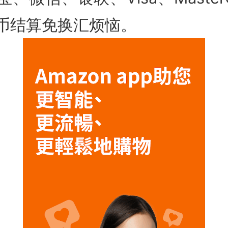
币结算免换汇烦恼。