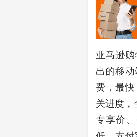
亚马逊购物
出的移动
费，最快
关进度，
专享价、
低。支付宝