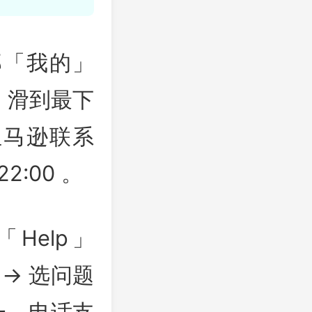
底部「我的」
 滑到最下
亚马逊联系
2:00 。
「Help」
s」→ 选问题
一，电话支