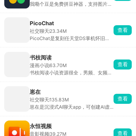
我嘞个豆是免费拼豆神器，支持图片AI
美演唱会，怕买到假票、嫌官方难抢的
转图纸，适配多品牌色卡，精准配色。
人，跨境购票体验很稳。
内置辅助拼豆模式，高亮单色、标记进
度、局部放大，大幅降低拼豆难度。可
PicoChat
手绘像素画、自动统计豆子用量、管理
查看
社交聊天
23.34M
库存。带灵感社区可浏览分享作品，是
PicoChat是复刻任天堂DS掌机怀旧聊
拼豆爱好者必备工具。
天的绘图聊天软件，打开就是 80×60
像素的复古小画布，配微型键盘和像素
emoji，能手写、涂鸦、插表情，还能
书枝阅读
撤销、存收藏，和原版 PictoChat 一模
查看
漫画小说
63.70M
一样。
书枝阅读小说资源很全，男频、女频、
短篇全都有，还有各种分类榜单，智能
推荐你可能感兴趣的内容。支持离线下
载和免费听书，还有书友社区，能一起
崽在
聊剧情、分享好书，适合喜欢看小说的
查看
社交聊天
135.83M
人。
崽在是沉浸式AI聊天app，可创建AI虚
拟角色，在古风、都市、校园、恋爱等
剧情里沉浸式聊天，对话还能分支、改
结局。不满意就能随时调整，从人设到
永恒视频
声音全都是可控的，专属感强。
查看
音影视频
39.27M