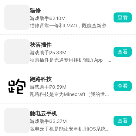
内置辅助拼豆模式，高亮单色、标记进
度、局部放大，大幅降低拼豆难度。可
猫修
手绘像素画、自动统计豆子用量、管理
查看
游戏助手
62.10M
库存。带灵感社区可浏览分享作品，是
猫修背靠一修和LMAO，既能查新游资
拼豆爱好者必备工具。
讯、绑 Steam 管理游戏库、通关攻
略，又能下载海外游戏汉化补丁。自带
玩家社区，能分享存档、找队友，发帖
秋落插件
攒积分还能抽游戏 KEY。日常找汉化、
查看
游戏助手
25.83M
查攻略、微调单机用它很方便。
秋落插件是光遇专用挂机辅助 App，无
需卡密、悬浮窗启动、操作极简。能自
动跑图全地图、智能避障、精准收集烛
火、 爱心、一键托管每日任务。能大幅
跑路科技
节省手动刷图时间，快速积累蜡烛、爱
查看
游戏助手
70.59M
心、季蜡等资源。
跑路科技是专为Minecraft（我的世
界）玩家设计的游戏辅助工具。内置城
堡、村庄、现代别墅等数百种预设模
板，秒建复杂结构。支持自定义皮肤导
驰电云手机
入、外观更换、材质预览。还能修改时
查看
游戏助手
33.37M
间、天气、难度、玩家属性（生命值、
驰电云手机是能让安卓机用iOS系统的
饥饿值等）。
云手机软件，能玩 iOS专属手游，支持