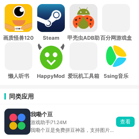
画质怪兽120
Steam
甲壳虫ADB助
百分网游戏盒
帧
手
子
懒人听书
HappyMod
爱玩机工具箱
5sing音乐
同类应用
我嘞个豆
查看
游戏助手
71.24M
我嘞个豆是免费拼豆神器，支持图片AI
转图纸，适配多品牌色卡，精准配色。