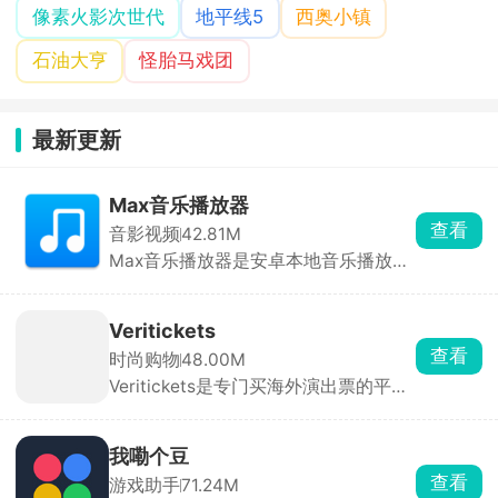
像素火影次世代
地平线5
西奥小镇
石油大亨
怪胎马戏团
最新更新
Max音乐播放器
查看
音影视频
42.81M
Max音乐播放器是安卓本地音乐播放
器，无在线曲库、无版权限制、不提供
音乐下载。本地播放稳定、格式兼容性
强、音质好。界面干净，无开屏、弹窗
Veritickets
与信息流广告，听歌无干扰。
查看
时尚购物
48.00M
Veritickets是专门买海外演出票的平
台，主打真票保证、12 小时内出票。买
五月天、孙燕姿、IVE 这些境外场特别
方便。承诺假票 / 无法入场全额退款 +
我嘞个豆
赔票价，电子票直接存在APP里，现场
查看
游戏助手
71.24M
扫码进。适合经常看港澳台、日韩、欧