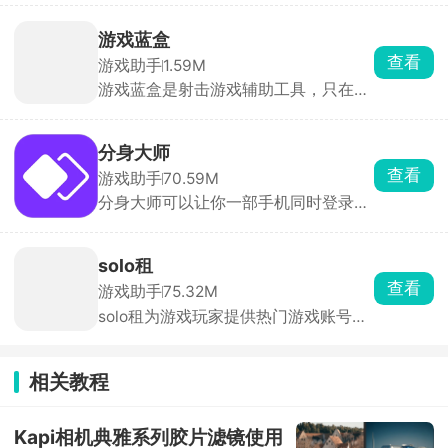
24 小时挂机、自动刷本、多开账号，
本地手机不耗电、不发热、不耗流量。
游戏蓝盒
配置可选，新用户1元就能试。适合想
查看
游戏助手
1.59M
跨系统玩游戏、需要长时间挂机或多开
游戏蓝盒是射击游戏辅助工具，只在屏
养号的人。
幕上叠准星和辅助线，安全不封号。有
十字、圆环等多种准星，颜色、大小、
透明度随便调。还有横竖斜线、圆圈辅
分身大师
助定位，外加倒计时器记技能CD。
查看
游戏助手
70.59M
分身大师可以让你一部手机同时登录多
个账号，几乎所有应用都能双开甚至多
开，工作生活互不干扰，游戏大小号同
时在线。分身运行稳定，消息接收及
solo租
时，官方强调比市面上其他双开软件更
查看
游戏助手
75.32M
安全。
solo租为游戏玩家提供热门游戏账号的
按需租赁服务。汇集了全品类热门手游
的高端账号资源，满足用户低成本体验
高端账号的需求。支持按小时、按天等
相关教程
多种租赁模式，用户可根据需求选择短
时租赁或长期租赁，降低体验成本。每
笔订单都有平台担保，租前账号状态透
Kapi相机典雅系列胶片滤镜使用