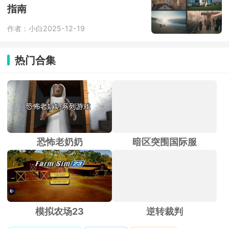
明展示，租中出现问题客服10分钟内响
指南
应，租后自动解绑，全程无后顾之忧。
作者：小白
2025-12-19
热门合集
恐怖老奶奶
暗区突围国际服
模拟农场23
逆转裁判