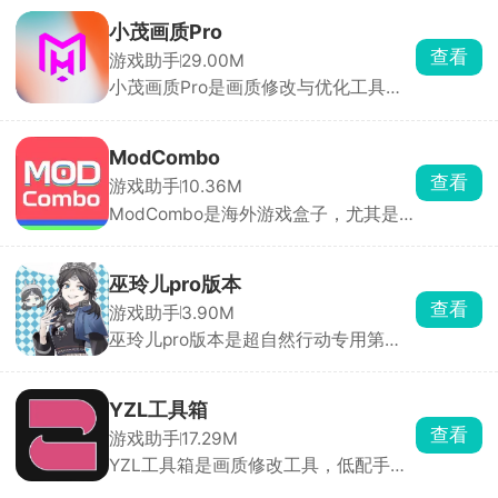
等各大游戏平台数据轻松同步。用户可
以轻松查询价格波动、配置需求、游戏
小茂画质Pro
评价、史低特惠等重要信息。当心愿单
查看
游戏助手
29.00M
商品出现折扣时，小黑盒会及时推送通
小茂画质Pro是画质修改与优化工具，
知，不错过每一个省钱的机会。对于免
通过调整游戏画面参数提升视觉体验与
费或者限免的游戏，小黑盒提供喜加一
操作流畅度，适用于安卓平台的多款热
功能，用户无需登录电脑入库，直接在
门手游。支持一键解锁最高画质，用户
小黑盒平台领取即可。
ModCombo
可根据手机配置自由选择分辨率、帧
查看
游戏助手
10.36M
率、颜色、纹理等参数，实时预览效果
ModCombo是海外游戏盒子，尤其是
并保存设置。适配不同机型，即使中低
经过修改之后的MOD安装包，全都能
端手机也能享受高品质画面。所有功能
直接下。同时也能下载原版海外应用，
均免费使用，无隐藏收费项目。
不方便上谷歌商店的用户，可以直接下
巫玲儿pro版本
载外服原版游戏。每个资源会标注
查看
游戏助手
3.90M
MOD 具体功能，避免下错版本。自带
巫玲儿pro版本是超自然行动专用第三
资源更新提醒，有新版本 MOD 会推送
方手游辅助，能免费查怪物、装备、地
提示。
图，为玩家提供更多游戏攻略，从而优
化游戏体验，对于新手玩家来说比较实
YZL工具箱
用，不用到处搜集资料。
查看
游戏助手
17.29M
YZL工具箱是画质修改工具，低配手机
开流畅帧率、高配机型解锁120帧极限