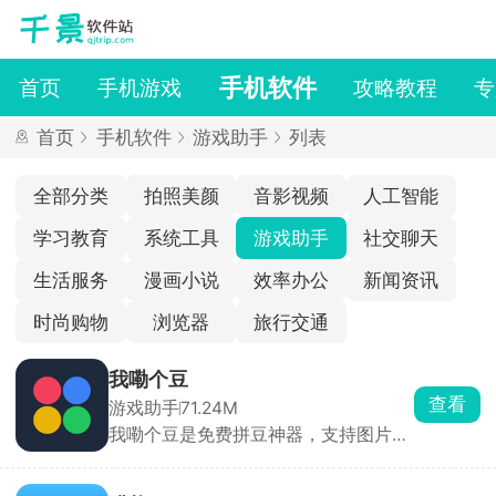
手机软件
首页
手机游戏
攻略教程
专
首页
手机软件
游戏助手
列表
全部分类
拍照美颜
音影视频
人工智能
学习教育
系统工具
游戏助手
社交聊天
生活服务
漫画小说
效率办公
新闻资讯
时尚购物
浏览器
旅行交通
我嘞个豆
查看
游戏助手
71.24M
我嘞个豆是免费拼豆神器，支持图片AI
转图纸，适配多品牌色卡，精准配色。
内置辅助拼豆模式，高亮单色、标记进