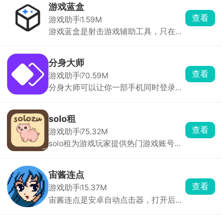
本地手机不耗电、不发热、不耗流量。
游戏蓝盒
配置可选，新用户1元就能试。适合想
查看
游戏助手
1.59M
跨系统玩游戏、需要长时间挂机或多开
游戏蓝盒是射击游戏辅助工具，只在屏
养号的人。
幕上叠准星和辅助线，安全不封号。有
十字、圆环等多种准星，颜色、大小、
透明度随便调。还有横竖斜线、圆圈辅
分身大师
助定位，外加倒计时器记技能CD。
查看
游戏助手
70.59M
分身大师可以让你一部手机同时登录多
个账号，几乎所有应用都能双开甚至多
开，工作生活互不干扰，游戏大小号同
时在线。分身运行稳定，消息接收及
solo租
时，官方强调比市面上其他双开软件更
查看
游戏助手
75.32M
安全。
solo租为游戏玩家提供热门游戏账号的
按需租赁服务。汇集了全品类热门手游
的高端账号资源，满足用户低成本体验
高端账号的需求。支持按小时、按天等
宙酱连点
多种租赁模式，用户可根据需求选择短
查看
游戏助手
15.37M
时租赁或长期租赁，降低体验成本。每
宙酱连点是安卓自动点击器，打开后开
笔订单都有平台担保，租前账号状态透
无障碍权限，录一遍操作，就能生成脚
明展示，租中出现问题客服10分钟内响
本自动重复，也能拖悬浮窗直接连点。
应，租后自动解绑，全程无后顾之忧。