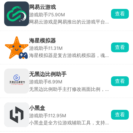
来自平台实名玩家，帮助快速种草。云
网易云游戏
玩游戏无需下载，点开即玩 30 分钟高
查看
游戏助手
75.90M
清流式试玩，省存储、低配置也能体验
网易云游戏是网易推出的云游戏平台，
3A 手游。每款游戏自带论坛，支持图
汇聚网易自研及第三方热门游戏，用户
文/视频攻略、问答、官方公告，玩家
无需下载或安装游戏，通过云端直接运
可直接 @ 开发者提 BUG。同时一键预
行，支持一键启动海量正版游戏，涵盖
约未上线游戏，开测/发版自动推送，
海星模拟器
手游、端游及3A大作。并提供高度自由
收藏列表云同步，换机不丢。
查看
游戏助手
11.31M
化的键位设置，适应不同用户操作习
海星模拟器是复古游戏机模拟器，魂斗
惯。支持手柄外设，提升游戏操控体
罗、拳皇、马里奥、PSP 老游戏全都能
验。新用户注册后享3天不限时畅玩，
直接玩，内置游戏资源，不用到处找游
之后每日登录可获40分钟免费时长。通
戏文件，下载点开直接开玩，自带金手
过签到、抽奖、看广告等方式可额外领
无黑边比例助手
指作弊、多档位存档，接个手柄就能复
取时长。
查看
游戏助手
6.99M
刻小时候小霸王、街机厅的手感。
无黑边比例助手主打修改画面比例，去
掉上下黑边、拓宽视野，还能突破机型
限制解锁高帧率，自由调整分辨率、画
面锐度和光影细节。可以给不同游戏保
小黑盒
存多套参数配置，切换方案很方便。吃
查看
游戏助手
112.95M
鸡、王者、原神这类热门手游都能适
小黑盒是全方位游戏辅助工具，支持
配，日常调整画面观感、提升游戏体验
Steam、EPIC、Switch、PSN、Xbox
很实用。