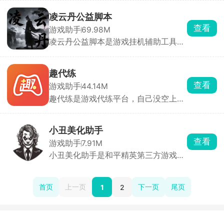
帧率、超清画面，还能调整游戏分辨
率、音效、准星样式，自带一键优化模
凌云丹公益脚本
板，顺带修复手机玩游戏闪退卡顿问
查看
游戏助手
69.98M
题。只用调好参数点启动游戏就能生
凌云丹公益脚本是游戏挂机辅助工具，
效，很多吃鸡玩家用来改善手游画面和
能够一键开启自动捡丹药、到血量线自
流畅度。
动嗑药回血，还能一键挂机泡温泉、刷
宝箱、循环做日常任务，游戏里悬浮窗
趣代练
直接改参数不用切后台。开着脚本手机
查看
游戏助手
44.14M
放一边，角色自己刷修为升级，懒人挂
趣代练是游戏代练平台，自己没空上
修炼等级特别省事。
分、刷任务、打巅峰赛，直接发订单找
人代打。或者游戏打得好，也可以在这
里接单打单子赚零花钱。钱走平台托
小丑美化助手
管，不会出现私下交易老板跑单、打手
查看
游戏助手
7.91M
摆烂毁号的坑，王者、LOL、原神、吃
小丑美化助手是和平精英第三方游戏美
鸡这些热门游戏单子特别多，系统自动
化工具，能一键替换角色服饰、枪械、
匹配合适代练，进度随时能看，出纠纷
载具皮肤，还能修改游戏画质参数、自
客服直接介入调解。
定义按键布局。使用需要 Shizuku 权
首页
上一页
下一页
尾页
1
2
限，高阶美化资源要付费开会员。