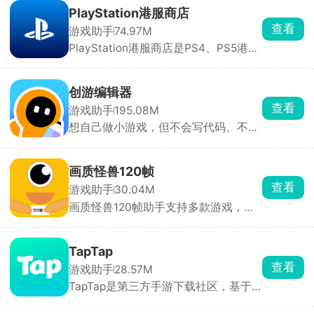
游戏挂机、抢红包、签到、短视频点赞
PlayStation港服商店
等重复操作都能用。
查看
游戏助手
74.97M
PlayStation港服商店是PS4、PS5港服
账号玩家必装软件，手机直接下单买游
戏，直接推送到家里主机自动下载安
装，主机硬盘满了也能在手机上删旧游
创游编辑器
戏腾空间，不用挨个在主机操作整理。
查看
游戏助手
195.08M
港服经常有大折扣、限时喜加一、PS
想自己做小游戏，但不会写代码、不会
会员免费游戏，APP 会直接弹窗提醒，
画画，那可以用创游编辑器。手机上就
蹲低价薅羊毛特别方便，新作也能直接
能做，只需拖拽人物、道具就能搭建。
手机预购，上线自动解锁。
新手照着模板改一改，十几分钟就能做
画质怪兽120帧
出一张可玩的关卡。做完作品一键发布
查看
游戏助手
30.04M
到社区，全网玩家都能玩你做的游戏，
画质怪兽120帧助手支持多款游戏，一
还能刷别人做的小游戏玩。除了做游
键更改超清惊人画质，30帧、60帧，
戏，也能拿来做像素动画、互动小故
120帧乃至144帧，不同的画面帧率随
事，主打一个释放脑洞。
意调整，找到最适合自己的游戏画面，
TapTap
提高极致的游戏体验，享受超清的爽
查看
游戏助手
28.57M
感。除此以外，软件内还提供了准星工
TapTap是第三方手游下载社区，基于
具、bmi计算机、电子沐浴等功能，软
下载、评分、时长等大数据、编辑人工
件无毒无广，安全使用。
挑选，首页每日更新今日推荐。评分仅