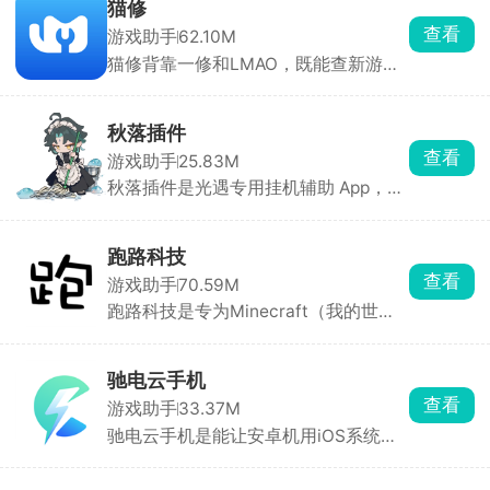
度、局部放大，大幅降低拼豆难度。可
猫修
手绘像素画、自动统计豆子用量、管理
查看
游戏助手
62.10M
库存。带灵感社区可浏览分享作品，是
猫修背靠一修和LMAO，既能查新游资
拼豆爱好者必备工具。
讯、绑 Steam 管理游戏库、通关攻
略，又能下载海外游戏汉化补丁。自带
玩家社区，能分享存档、找队友，发帖
秋落插件
攒积分还能抽游戏 KEY。日常找汉化、
查看
游戏助手
25.83M
查攻略、微调单机用它很方便。
秋落插件是光遇专用挂机辅助 App，无
需卡密、悬浮窗启动、操作极简。能自
动跑图全地图、智能避障、精准收集烛
火、 爱心、一键托管每日任务。能大幅
跑路科技
节省手动刷图时间，快速积累蜡烛、爱
查看
游戏助手
70.59M
心、季蜡等资源。
跑路科技是专为Minecraft（我的世
界）玩家设计的游戏辅助工具。内置城
堡、村庄、现代别墅等数百种预设模
板，秒建复杂结构。支持自定义皮肤导
驰电云手机
入、外观更换、材质预览。还能修改时
查看
游戏助手
33.37M
间、天气、难度、玩家属性（生命值、
驰电云手机是能让安卓机用iOS系统的
饥饿值等）。
云手机软件，能玩 iOS专属手游，支持
24 小时挂机、自动刷本、多开账号，