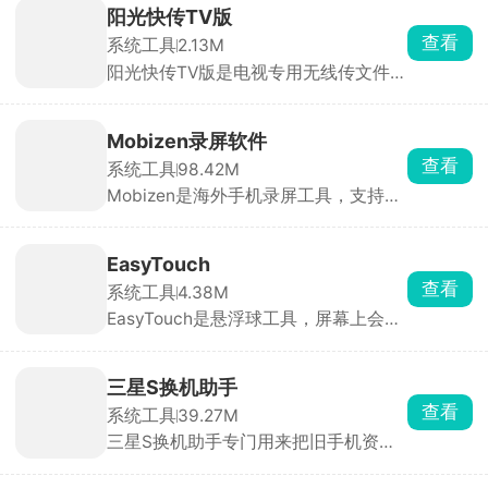
阳光快传TV版
查看
系统工具
2.13M
阳光快传TV版是电视专用无线传文件工
具，不需要U 盘，手机、电脑连同一个
WiFi，扫电视上二维码就能直接往电视
传安装包、电影、图片，软件体积只有
Mobizen录屏软件
2M 出头，极简无广告，给电视装软
查看
系统工具
98.42M
件、传本地影片特别好用。
Mobizen是海外手机录屏工具，支持高
清游戏录屏、讲课教程录制，悬浮小圆
点一键启动和停止。最高支持1080P、
60帧高帧率录制，玩王者、吃鸡录制连
EasyTouch
招画面丝滑不卡顿。可以同时录手机内
查看
系统工具
4.38M
部游戏音效 + 麦克风人声。自带剪辑，
EasyTouch是悬浮球工具，屏幕上会飘
录完直接出片。
一个可拖动的小圆按钮，不用按手机侧
边电源键、底部返回主键，点一下悬浮
球就能完成绝大多数操作。点开悬浮面
三星S换机助手
板，一键开关 WiFi、蓝牙、移动流量、
查看
系统工具
39.27M
手电筒、屏幕旋转、调亮度音量，打游
三星S换机助手专门用来把旧手机资料
戏、看视频的时候不用切出页面改设
挪到三星新机。不管是苹果还是别的安
置，特别省事。
卓机都能导，通讯录、照片、文件基本