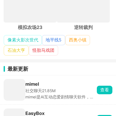
模拟农场23
逆转裁判
像素火影次世代
地平线5
西奥小镇
石油大亨
怪胎马戏团
最新更新
mimel
查看
社交聊天
21.85M
mimel是AI互动恋爱剧情聊天软件，角
色库分类齐全，包含忠犬、傲娇、病
娇、校园学长、偶像、异世界角色等，
点开就能一对一私聊。也可以自定义创
EasyBox