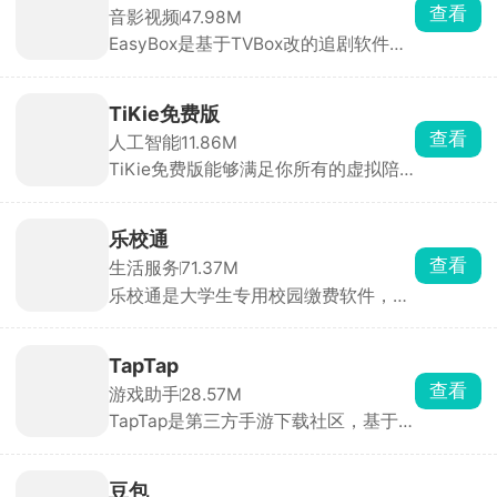
建专属AI，从零打造专属虚拟伴侣，所
查看
音影视频
47.98M
有互动剧情全由你掌控。
EasyBox是基于TVBox改的追剧软件，
能看全网电影、电视剧、动漫，主流平
台独播的都有。可以手动加订阅源，换
线路超方便，高清蓝光随便看，还能投
TiKie免费版
屏、离线下载。找剧快、更新及时，追
查看
人工智能
11.86M
剧党必备。
TiKie免费版能够满足你所有的虚拟陪
伴需求，里面含有故事、动漫、游戏、
霸总、原创等多种虚拟角色类型，每个
角色都拥有独特的外貌、性格和聊天风
乐校通
格，能根据设定与对话内容做出符合人
查看
生活服务
71.37M
设的回应，代入感极强。聊天支持文
乐校通是大学生专用校园缴费软件，洗
字、语音输入，也可直接选择AI生成的
澡、吃饭、打水、洗衣机、宿舍交电费
灵感回复。
全都在这一个APP搞定，不用再到处找
实体卡、排队充值。需要先选对应学校
TapTap
实名绑定才能用，充值走微信支付宝，
查看
游戏助手
28.57M
每一笔花销都能查账单。不少高校澡堂
TapTap是第三方手游下载社区，基于
和食堂都在用，是住校刚需工具。
下载、评分、时长等大数据、编辑人工
挑选，首页每日更新今日推荐。评分仅
来自平台实名玩家，帮助快速种草。云
豆包