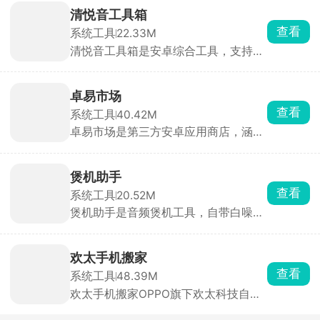
都能搬，三星互传还能连带微信聊天记
清悦音工具箱
录一起迁移。支持无线扫码连机，也能
查看
系统工具
22.33M
用OTG线有线快传，还能把手机数据备
清悦音工具箱是安卓综合工具，支持音
份到U盘或者电脑，是换三星手机必备
频剪辑处理、全网音乐免费播放下载，
工具。
还有 AI 聊天、图片修图、各类实用小
工具。界面清爽无开屏广告，安装包小
卓易市场
巧不占内存，剪辑配音、找歌下载、日
查看
系统工具
40.42M
常小工具需求一个软件全部搞定。
卓易市场是第三方安卓应用商店，涵盖
手机软件、各类手游、音乐、电子书、
高清壁纸主题，还有大量软件历史旧版
本，有些在官方商店下架的工具、老游
煲机助手
戏，在这里基本都能找到。自带检测工
查看
系统工具
20.52M
具分辨山寨捆绑软件。适合备用机装
煲机助手是音频煲机工具，自带白噪
机、寻找下架绝版软件使用。
音、粉红噪音、正弦扫频专业煲机音
源，能自定义煲机时长，还会累计计时
记录总使用时长。可手动调节频率测试
欢太手机搬家
耳机频响，除耳机外也能用来煲小型蓝
查看
系统工具
48.39M
牙音箱。注意务必低音量使用，大音量
欢太手机搬家OPPO旗下欢太科技自研
长时间煲机容易烧坏耳机音圈，现代耳
的官方免费换机工具，支持安卓与安
机自然听歌磨合也是稳妥选择。