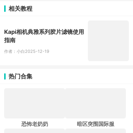
卓，苹果与安卓间一键迁移全部资料，
两台手机靠软件自建专属无线热点点对
相关教程
点传输，全程零流量、不用数据线，采
用加密传输，照片、通讯录、聊天记录
等隐私内容不会泄露。
Kapi相机典雅系列胶片滤镜使用
指南
作者：小白
2025-12-19
热门合集
恐怖老奶奶
暗区突围国际服