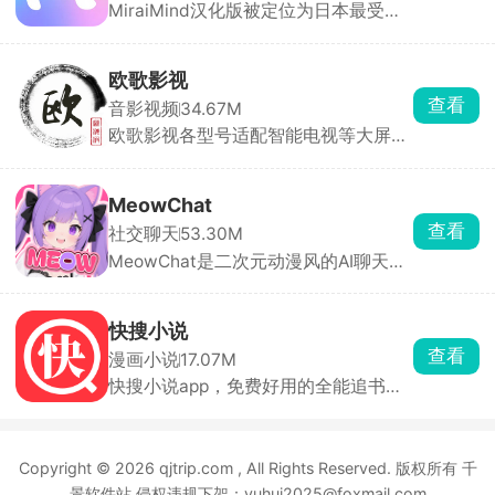
MiraiMind汉化版被定位为日本最受欢
笔订单都有平台担保，租前账号状态透
迎的御宅文化产品之一，面向二次元爱
明展示，租中出现问题客服10分钟内响
好者。软件以AI智能引擎为核心，拥有
应，租后自动解绑，全程无后顾之忧。
多种不同性格的AI角色可供自由选择，
欧歌影视
无论高冷、热情还是温柔，每一位都拥
查看
音影视频
34.67M
有独立的背景故事与独特人格。玩家还
欧歌影视各型号适配智能电视等大屏设
可亲手创造专属虚拟角色，自由设定外
备，拥有海量影视资源，电影、剧集、
貌与性格，让TA成为只属于你的恋人或
动漫、综艺种类齐全，片源丰富且更新
伙伴。
迅速。支持高清播放与精准搜索，智能
MeowChat
推荐功能可依据观看历史推送个性化内
查看
社交聊天
53.30M
容。全程无广告干扰，永久免费使用，
MeowChat是二次元动漫风的AI聊天
让你轻松享受大屏追剧的快乐。
App，里面全是动漫风角色，猫娘、女
仆、古风妹子都有，每个人设都很完
整，聊天像进了动漫剧情，AI回复贴合
快搜小说
人设。适合喜欢二次元、猫娘、剧情代
查看
漫画小说
17.07M
入感强的 AI 陪伴党。
快搜小说app，免费好用的全能追书阅
读神器，海量小说一键搜索、免费畅
读，多样阅读与追书模式满足你的使用
习惯。丰富护眼模式、多款背景色自由
Copyright © 2026 qjtrip.com , All Rights Reserved. 版权所有 千
选择，兼顾阅读舒适与用眼健康，操作
简单便捷，是日常追文看书的绝佳选
景软件站 侵权违规下架：yuhui2025@foxmail.com