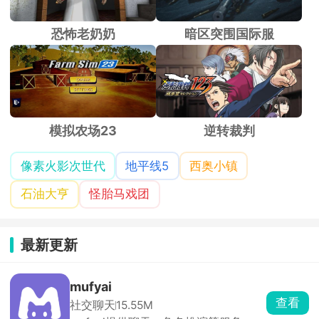
恐怖老奶奶
暗区突围国际服
模拟农场23
逆转裁判
像素火影次世代
地平线5
西奥小镇
石油大亨
怪胎马戏团
最新更新
mufyai
查看
社交聊天
15.55M