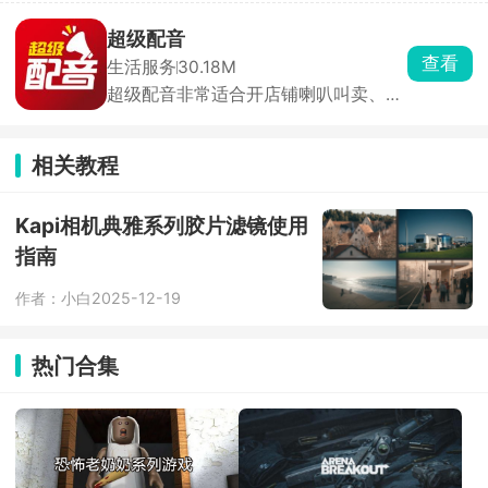
设备自动计数，自动记录运动时长、次
数及消耗热量，生成数据报告与打卡日
超级配音
历。还有AR体感游戏，如吃豆人、切水
查看
生活服务
30.18M
果、投篮机等，通过肢体动作操控角
超级配音非常适合开店铺喇叭叫卖、短
色，增加运动趣味性。提供300+官方
视频配旁白、做活动广播用，和机器配
认证训练课程，支持用户自由组合训练
音不一样，声音有激情，接地气叫卖也
计划或参与线上团课。教师可通过App
有。新手懒得写稿子也省事，软件里有
布置跳绳、仰卧起坐等体育作业，并查
相关教程
各行各业现成模板，服装清仓、水果店
看学生完成情况，家长可实时监督孩子
活动、电动车促销、开业活动全都有，
运动进度。
直接改价格、店名就能用。
Kapi相机典雅系列胶片滤镜使用
指南
作者：小白
2025-12-19
热门合集