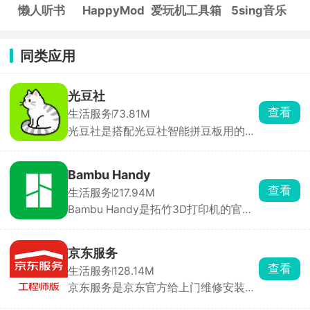
懒人听书
HappyMod
爱玩机工具箱
5sing音乐
同类应用
光豆社
查看
生活服务
73.81M
光豆社是搭配光豆社智能拼豆板用的配
套APP，网上看中的拼豆图纸，直接复
制链接粘贴解析，或者直接上传照片截
图，软件一键转成拼豆图纸。选好颜色
Bambu Handy
之后，拼豆板对应位置直接亮灯，照着
查看
生活服务
217.94M
亮光放豆子就行，不用对照图纸一点点
Bambu Handy是拓竹3D打印机的官方
数行列，复杂多色大图制作速度直接翻
遥控器，看中模型后点一键打印，APP
倍，长时间做手工也不容易眼花颈椎
自动切片并下发任务，无需手动导
疼。
STL。打印结束后自动生成15s缩时短
京东服务
片，可直接保存到相册。同一账号可绑
查看
生活服务
128.14M
定多台打印机，实时查看剩余耗材、打
京东服务是京东官方给上门维修安装师
印进度。打印完成、耗材耗尽、温度异
傅用的工作App，师傅用它接单、预
常均通过系统通知，新手也能轻松玩转