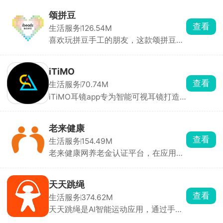
约、打卡、完工、收款，全程手机操
3D打印机。
作，还有人脸识别和定位防作弊。能推
颂拼豆
广延保拿提成，还能在线培训考试，是
查看
生活服务
126.54M
京东上门服务的专用工具。
喜欢玩拼豆手工的朋友，这款颂拼豆绝
对是刚需工具，相册上传照片一键转换
成带网格的拼豆图纸。自动匹配拼豆标
准色号，直接算出每种颜色豆子要用多
iTiMO
少颗。手里豆子颜色不够能直接合并相
查看
生活服务
70.74M
近色彩、一键替换缺的色号，还能开启
iTiMO耳镜app专为智能可视耳镜打造
颜色高亮模式，做手工的时候对应格子
的专业连接与实时成像工具，通过软件
找颜色一目了然。不光做拼豆能用，十
完成设备配对，即可在手机屏幕上实时
字绣、钻石画做像素底稿也能拿来用。
高清预览来自耳镜微型摄像头的画面。
老来健康
软件不仅能满足日常居家耳道清洁查看
查看
生活服务
154.49M
需求，更可便捷地用于耳鼻口等部位的
老来健康网养老金认证平台，在应用中
精细化检查。
绑定退休人员信息，通过刷脸认证，在
线审核非常的迅速，能够有效的提高养
老金申请效率，无需亲自前往社保机
天天跳绳
构，在手机上就能领取养老金，在享受
查看
生活服务
374.62M
社保待遇时的方便与安全。
天天跳绳是AI智能运动应用，通过手机
摄像头实时捕捉人体动作，实现无穿戴