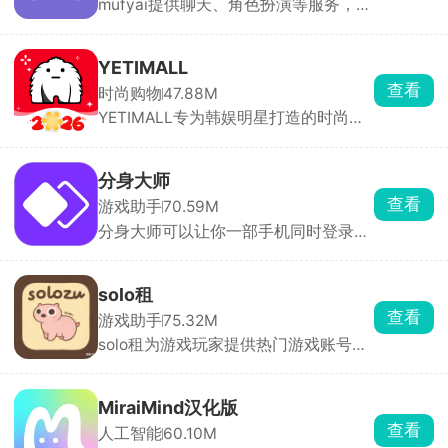
mufyai提供聊天、角色扮演等服务，在
此软件中能够与众多的二次元角色进行
对话，每天登录签到即可领取猫粮，猫
粮，猫罐头，鱼缸都是等价货币，可以
YETIMALL
用于创建角色和剧本等，在mufyai中你
查看
时尚购物
47.88M
就是主角，人人都是创作者，构筑出了
YETIMALL专为韩娱明星打造的时尚周
一个完全沉浸式的虚拟交互天地，与众
边购物软件，涵盖了时尚服饰、明星签
多的角色互动，获得不同的情感反馈。
名照、专辑以及应援棒等等，官方正版
周边产品，全平台有保障，商品类别分
分身大师
类详细，能够购买到心仪的物品，多件
查看
游戏助手
70.59M
商品一起购买还有优惠哟，更有独特的
分身大师可以让你一部手机同时登录多
签名礼物免费送，一键下单，48小时内
个账号，几乎所有应用都能双开甚至多
立马配送，享受安全的在线购物体验。
开，工作生活互不干扰，游戏大小号同
时在线。分身运行稳定，消息接收及
solo租
时，官方强调比市面上其他双开软件更
查看
游戏助手
75.32M
安全。
solo租为游戏玩家提供热门游戏账号的
按需租赁服务。汇集了全品类热门手游
的高端账号资源，满足用户低成本体验
高端账号的需求。支持按小时、按天等
MiraiMind汉化版
多种租赁模式，用户可根据需求选择短
查看
人工智能
60.10M
时租赁或长期租赁，降低体验成本。每