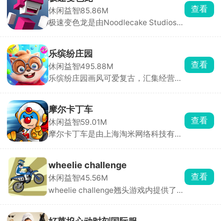
始对玩家提问，玩家只需要回答是或不
查看
休闲益智
85.86M
是，几轮下来神灯就会猜到这个人。除
极速变色龙是由Noodlecake Studios打
了最基础的问答，游戏还设置了很多其
造的3D横版创意跑酷手游，采用极简
他的玩法，快来挑战吧！
色彩拼接画风，背景虚化处理让玩家专
注于操作与节奏。游戏独创变色系统，
乐缤纷庄园
角色自动前进，玩家只需通过双按钮控
查看
休闲益智
495.88M
制跳跃、双连跳与颜色切换，保持与脚
乐缤纷庄园画风可爱复古，汇集经营、
下平台颜色一致才能安全落地。
装修、合成等多种轻松治愈玩法。玩家
扮演松鼠小栗，因终日奔波而郁郁寡
欢，在永森镇村长的劝说下重拾儿时记
摩尔卡丁车
忆，决心重建记忆中的大树庄园。从零
查看
休闲益智
59.01M
开始收集资源、设计建筑、布置庄园，
摩尔卡丁车是由上海淘米网络科技有限
让这片土地重焕生机。
公司推出的摩尔庄园IP卡丁车竞速手
游，采用先进3D引擎打造，画面精
良，整体充满治愈卡通风格。玩家扮演
wheelie challenge
可爱的小摩尔角色，驾驶赛车与对手展
查看
休闲益智
45.56M
开激烈角逐，通过加速超越、合理使用
wheelie challenge翘头游戏内提供了
道具打击敌人，目标只有一个，甩开所
77辆车辆供玩家解锁驾驶，这是一款像
有人，拿下第一。
素风特技摩托驾驶竞速类游戏，选择进
入不同的地图场景，驾驶车辆行驶，完