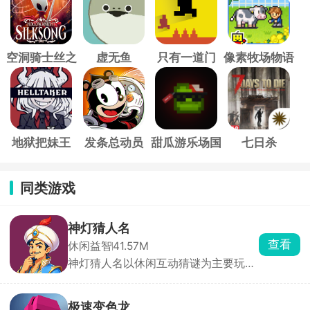
空洞骑士丝之
虚无鱼
只有一道门
像素牧场物语
歌
地狱把妹王
发条总动员
甜瓜游乐场国
七日杀
际服
同类游戏
神灯猜人名
查看
休闲益智
41.57M
神灯猜人名以休闲互动猜谜为主要玩
法，开局玩家要想一个希望被猜到的人
名，无论是现实生活中存在的还是虚拟
世界中的人物都可以，然后神灯就会开
极速变色龙