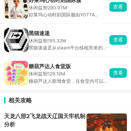
好莱坞心动时刻国际服
成一系列高难度动作，保持平衡，获得
查看
休闲益智
290.97M
高分。游戏还支持自定义改装系统，能
好莱坞心动时刻国际服由YOTTA
够打造极具特色的车辆，完成更多的挑
GAMES制作发行，采用精致全3D建
战。
模，核心围绕好莱坞明星养成、穿搭造
型打造展开，无固定搭配限制，玩家可
黑猫速递
自主组化妆造，帮助明星打造不同的造
查看
休闲益智
195.32M
型用于不同的场景，同时还兼具艺人经
黑猫速递是从steam平台移植而来的送
营要素，打理演艺事业。
货游戏，玩家会扮演一只黑猫送货员，
在动物小镇里接收订单，送到指定地
点，以此来获取货币钞票。游戏过程中
糖葫芦达人食堂版
还可以与当地居民npc进行交流，会有
查看
休闲益智
129.19M
不一样的收获。游戏采用经典像素风，
糖葫芦达人新增食堂，在食堂内可以自
画面温馨治愈，玩法简单易上手，在
由的挑选各种各样的食物，不同的食物
steam平台上好评如潮。
进行搭配将会解锁新的食谱，利用各种
各样的食物制作糖葫芦，成为一名真正
相关攻略
的糖葫芦达人。糖葫芦达人游戏以模拟
经营玩法为核心，接受父母的糖葫芦
店，每日进购新鲜的水果，裹糖衣，制
天龙八部2飞龙战天辽国天牢机制
作各种口味的糖葫芦，开直播吸引更多
分析
的顾客下单，为你的糖葫芦店带来收