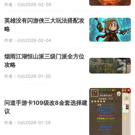
益，游戏玩法内容丰富，还有更多新的
作者：小白
2026-02-09
趣味板块等你来解锁。
英雄没有闪游侠三大玩法搭配攻
略
作者：小白
2026-02-04
烟雨江湖恒山派三级门派全方位
攻略
作者：小白
2026-01-30
问道手游卡109级改8金套选择建
议
作者：小白
2026-01-29