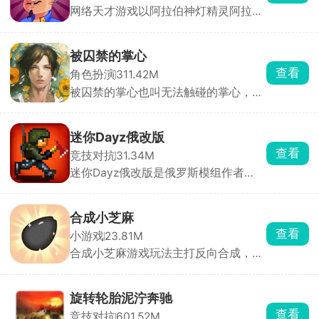
网络天才游戏以阿拉伯神灯精灵阿拉丁
动，体验从早到晚的完整校园流程。
出题方式一一答题，综合你所回答的问
题，系统会自动整合答案，判断出你心
中所想。完成任务可以让阿拉丁完成你
被囚禁的掌心
所许的愿望，如若你战胜了灯神，还能
查看
角色扮演
311.42M
获得神秘奖励哟。
被囚禁的掌心也叫无法触碰的掌心，玩
家将化身主角，踏上神秘小岛，与两位
失忆男主晴人、葵展开一段扣人心弦的
恋爱故事。通过独特的体感式触碰玩
迷你Dayz俄改版
法，只需将手掌或额头轻贴手机屏幕，
查看
竞技对抗
31.34M
即可与男主深情互动。游戏内，监视玩
迷你Dayz俄改版是俄罗斯模组作者
法增添趣味，观察男主房间、触摸互
Altero基于原版源码深度二次开发的玩
动，深入探索角色内心世界。
家自制改版，完全保留原作复古像素画
风、上帝俯视视角和硬核末日求生内
合成小芝麻
核，在原版底子上大幅度扩容内容、修
查看
小游戏
23.81M
正 BUG、新增玩法，弥补了官方原版
合成小芝麻游戏玩法主打反向合成，其
内容单薄、装备少、玩法单调的短板。
他的合成游戏是从小合成到大，而该游
戏是从大合成到小。只要技术到位，你
可以在一局里玩很久。通过滑动屏幕操
旋转轮胎泥泞奔驰
控水果下落位置，相同水果碰撞即可合
查看
竞技对抗
601.52M