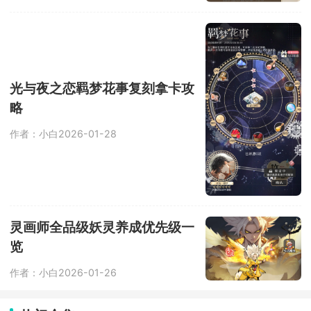
光与夜之恋羁梦花事复刻拿卡攻
略
作者：小白
2026-01-28
灵画师全品级妖灵养成优先级一
览
作者：小白
2026-01-26