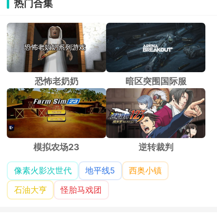
热门合集
恐怖老奶奶
暗区突围国际服
模拟农场23
逆转裁判
像素火影次世代
地平线5
西奥小镇
石油大亨
怪胎马戏团