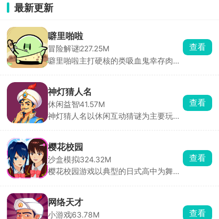
最新更新
噼里啪啦
查看
冒险解谜
227.25M
噼里啪啦主打硬核的类吸血鬼幸存肉鸽
割草游戏。玩家化身神秘侠客，在兽人
与人类的纷争中求生，面对潮水般的怪
物，唯有战斗到底！游戏摒弃传统远程
神灯猜人名
风筝战术，强制近战交锋，即便拾取法
查看
休闲益智
41.57M
术技能，也需贴身释放，挑战你的操作
神灯猜人名以休闲互动猜谜为主要玩
极限。海量装备随机掉落，每一次拾取
法，开局玩家要想一个希望被猜到的人
都是惊喜，考验你的应变与抉择能力。
名，无论是现实生活中存在的还是虚拟
世界中的人物都可以，然后神灯就会开
樱花校园
始对玩家提问，玩家只需要回答是或不
查看
沙盒模拟
324.32M
是，几轮下来神灯就会猜到这个人。除
樱花校园游戏以典型的日式高中为舞
了最基础的问答，游戏还设置了很多其
台，高度还原了校园内外，沉浸式体验
他的玩法，快来挑战吧！
青春、自由、充满日常趣味的学生生活
氛围。自由探索庞大的校园地图，体验
网络天才
丰富而真实的日式校园生活，参加各种
查看
小游戏
63.78M
比赛获得，与同学互动聊天、结伴行