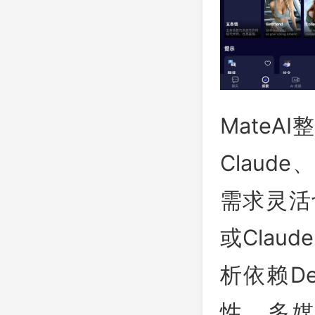
MateA
Claud
需求灵活
或Cla
析依赖D
性。多媒