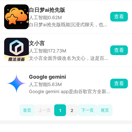
择，可以与它们进行日常对话、生活闲
聊。软件还支持自定义角色，只需要输
白日梦ai抢先版
入名称描述和世界观，即可创造属于自
查看
人工智能
0.62M
己的oc。操作简单，1分钟即可上手。
白日梦ai抢先版既能沉浸式聊天，也能
把对话秒变6分钟有声短剧。可自建或
订阅角色卡，与AI文字/语音实时推进剧
情，无预设结局，越聊越上头。输入故
文小言
事，自动分镜、生成角色、配音配乐，
查看
人工智能
172.73M
输出最长6分钟视频，支持国漫、赛
文小言全面升级改名为文心，这是百度
博、可爱等12套画风。头像、性格、背
基于强大的智能大模型打造的一款功能
景、口头禅、声线（御姐/少年等）全
强大.场景更丰富的免费智能软件。能够
可DIY，普通用户免费创建5个，会员无
解决用户在生活、学习、工作中所遇到
上限。聊天、创作、发抖音全搞定。
Google gemini
的各种问题，提供相关解答，还能写文
查看
人工智能
5.63M
案.想点子.陪你聊天等等，只需要在输
Google gemini app是由谷歌官方全新
入框内输入你的问题和需求，得到各种
推出的一款基于强大技术打造的AI智能
反馈。
助手工具，与AI展开对话，提出你的问
题或心中所想，整合全网答案为您提供
首页
上一页
下一页
尾页
1
2
完美的答案，精确的回答各种问题，。
三种模式，灵活切换，在生活、学习以
及工作方面提供全面的帮助。