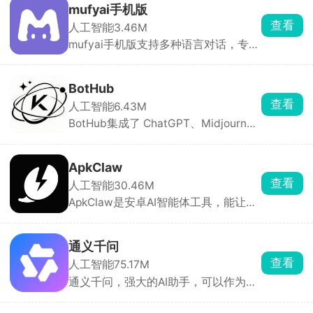
代、奇幻、病娇、治愈等多种类型，可
mufyai手机版
通过搜索或分类快速找到心仪对象。除
查看
人工智能
3.46M
了现有角色，你还能根据喜欢的人的性
mufyai手机版支持多种语言对话，专为
格、身份、声音自定义创建专属角色
女性打造，提供海量AI角色供你选择，
卡。
从虚拟偶像到动漫人物，想聊谁就聊
谁。平台还设有AI酒馆、角色卡社区等
BotHub
多元玩法，超多用户分享的剧情内容与
查看
人工智能
6.43M
角色卡可直接使用，登录即自动签到获
BotHub集成了 ChatGPT、Midjourney
得猫粮用于对话。
等多款主流大模型，支持文本对话、AI
绘画、语音转换、代码辅助等多种功
能，可在一个应用内自由切换模型。还
ApkClaw
能自定义 AI 助手与对话参数，适合办
查看
人工智能
30.46M
公、创作、学习等场景。
ApkClaw是安卓AI智能体工具，能让普
通手机成为AI助手。无需Root、无需写
代码，Android 9 + 即可安装，支持10
+主流大模型。可过钉钉、飞书、QQ、
通义千问
Discord 远程发指令，实现远程打卡、
查看
人工智能
75.17M
签到，自动处理弹窗、闪退、网络异
通义千问，强大的AI助手，可以作为你
常。
的万能私人助手，无论是工作还是学习
乃至生活，渗透方方面面，帮你解决各