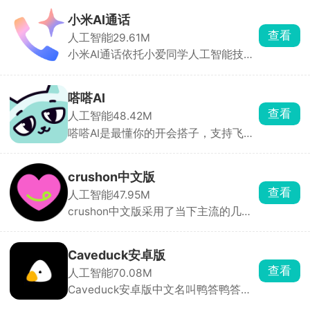
支持自定义人物性格，从年龄、外貌、
性别、声音等等进行个性化设置，打造
小米AI通话
你的专属虚拟伴侣。功能上支持导入文
查看
人工智能
29.61M
本让AI跟随剧情展开对话，若聊天偏离
小米AI通话依托小爱同学人工智能技术
预期还可回改历史记录，玩法灵活自
打造，为用户提供高效便捷的智能协
由。
助，打破传统手动接打电话的使用局
限，打造与众不同的智能化通话新体
嗒嗒AI
验，搭载多款实用且出彩的AI专属功
查看
人工智能
48.42M
能，全方位优化日常通讯效率。
嗒嗒AI是最懂你的开会搭子，支持飞
书、钉钉日程同步，自动提醒。录音转
文字准确率98%，能区分说话人，识别
方言。多语言翻译，跨语种会议无障
crushon中文版
碍。还能随时问AI讲到哪了，某个词什
查看
人工智能
47.95M
么意思。除会议外，还能 AI 对话、生
crushon中文版采用了当下主流的几个
成 PPT 大纲、分析文档。
AI语言大模型，经过调试后，更加拟人
化，增加沉浸感。平台提供海量预设AI
角色，同时支持用户从外貌、声音到性
Caveduck安卓版
格、经历进行全维度自定义，打造独一
查看
人工智能
70.08M
无二的虚拟伙伴。在这里，你不仅能找
Caveduck安卓版中文名叫鸭答鸭答，
到情感寄托，更能释放创造力，构建属
软件内提供超17万种AI角色供用户选
于自己的数字社交空间。