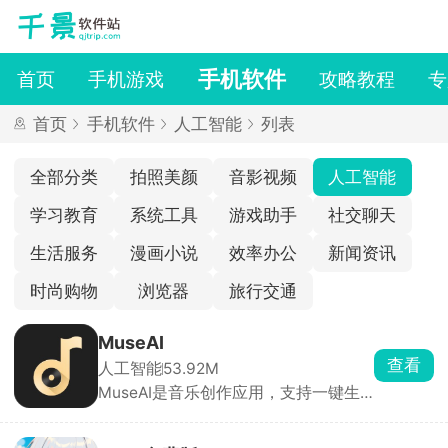
手机软件
首页
手机游戏
攻略教程
专
首页
手机软件
人工智能
列表
全部分类
拍照美颜
音影视频
人工智能
学习教育
系统工具
游戏助手
社交聊天
生活服务
漫画小说
效率办公
新闻资讯
时尚购物
浏览器
旅行交通
MuseAI
查看
人工智能
53.92M
MuseAI是音乐创作应用，支持一键生
成旋律、编曲与歌词，提供多种风格及
语言选项。极简、情景、大师三种模