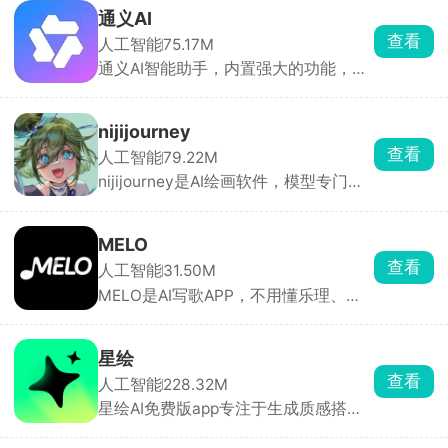
种难题。强大的AI生成工具，只需要输
通义AI
入你的需求信息，囊括全网答案，给出
查看
人工智能
75.17M
你想要的信息。通义千问上的写作还很
通义AI智能助手，内置强大的功能，无
流畅，非常有逻辑，完美没有AI的生
论是日常工作方面还是学习教育方面都
硬。
能够提供强大的帮助。可以通过智能语
音输入问出你的问题，通义AI将会搜罗
nijijourney
全网答案进行整合，即可获取答案。还
查看
人工智能
79.22M
会自动生成你所需要的内容，在不同环
nijijourney是AI绘画软件，模型专门适
境和场景中稳定运行，答疑解惑。
配日系动画、漫画笔触，线稿干净利
落。只需描述画面就能直接出高质量二
次元图。萌系少女、热血少年、动漫场
MELO
景、头像立绘全都拿捏。多种画风一键
查看
人工智能
31.50M
切换，还能局部改图、参考图片画风复
MELO是AI写歌APP，不用懂乐理、不
刻。连续画同一个角色不会脸型跑偏，
会乐器也能做原创歌曲。给AI一句文
用来做系列人设、连载插画特别好用。
案、一段哼唱、一张风景图，甚至短视
频画面，AI直接生成带人声、完整编曲
星绘
的成品。会员产出的音乐版权完全归自
查看
人工智能
228.32M
己，剪辑视频配乐、发布音乐平台、接
星绘AI免费版app专注于生成质感搭
商单都合规，手机、网页、小程序多端
配，软件内提供了AI分身、AI修图以及
互通，随手记录灵感就能编曲。
AI视频等功能，上传本地图片，描述你