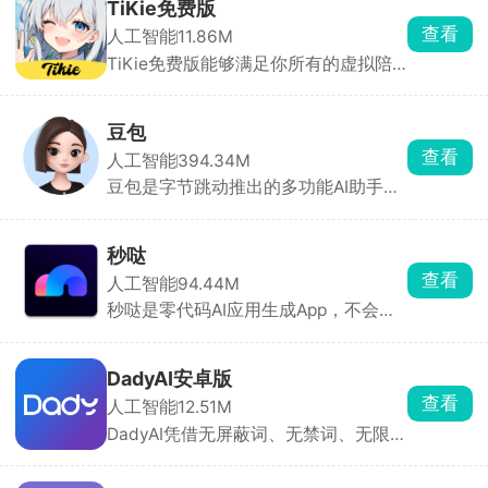
式，可哼唱转曲、改词翻唱，并自动生
TiKie免费版
成MV。系统接入DeepSeek大模型，零
查看
人工智能
11.86M
门槛输出高质量音频，满足从业余到专
TiKie免费版能够满足你所有的虚拟陪
业用户的需求。
伴需求，里面含有故事、动漫、游戏、
霸总、原创等多种虚拟角色类型，每个
角色都拥有独特的外貌、性格和聊天风
豆包
格，能根据设定与对话内容做出符合人
查看
人工智能
394.34M
设的回应，代入感极强。聊天支持文
豆包是字节跳动推出的多功能AI助手，
字、语音输入，也可直接选择AI生成的
为用户提供内容创作、信息查询、自然
灵感回复。
语言处理等一站式服务。豆包能快速理
解用户问题，提供直击重点的答案。支
秒哒
持语音输入与输出，提供多种音色选
查看
人工智能
94.44M
择，甚至支持方言对话，拟人化程度
秒哒是零代码AI应用生成App，不会写
高，交流自然流畅。回答后主动推荐相
代码也能做App、小程序、H5、小游
关问题，满足用户进一步探索的需求。
戏，一句话就能生成。手机上就能预
览、改界面、打包发布。社区里有超多
DadyAI安卓版
别人做好的应用能直接玩，普通人也能
查看
人工智能
12.51M
把想法变成真应用。
DadyAI凭借无屏蔽词、无禁词、无限制
聊天的核心优势脱颖而出，软件拥有丰
富的AI虚拟角色，涵盖动画、古风、现