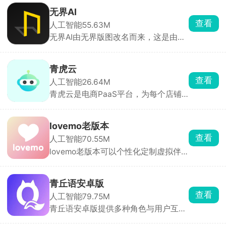
的需求，一键生成质感大片，让静图变
无界AI
身live动起来。应用内提供了各种不同
查看
人工智能
55.63M
的风格任由用户们自定义选择，采用AI
无界AI由无界版图改名而来，这是由杭
智能技术，分分钟出大片。
州超节点信息科技有限公司制作发行，
软件搭载多项实用创作功能，操作门槛
低、流程简易，零基础用户只需输入关
青虎云
键词、选定参数，就能快速生成原创 AI
查看
人工智能
26.64M
画作，轻松完成插画、壁纸、创意原画
青虎云是电商PaaS平台，为每个店铺
等各类绘图创作，兼顾新手娱乐创作与
分配独立云端设备及静态 IP，物理级隔
美工从业者素材制图需求。
离硬件指纹与网络环境，实现一账号一
电脑防关联。集成 AI 智能体，可 7×24
lovemo老版本
小时批量选品、上货、下单，覆盖
查看
人工智能
70.55M
TikTok Shop、Shopee、亚马逊等 100
lovemo老版本可以个性化定制虚拟伴
+ 平台。另提供 LinkPix 图生视频、知
侣，自定义角色外貌、性格、背景，对
识库、RPA 工具链，3 秒上云即用，支
话支持文字、语音及表情包，具备强活
持多端协同与权限分级，已守护 600
人感的情绪反馈能力。而且角色还具有
万店铺，适合跨境电商多店、店群与直
青丘语安卓版
记忆总结功能，长时间对话也不会偏离
播卖家。
查看
人工智能
79.75M
人设，让每一次交流都有温度、有记
青丘语安卓版提供多种角色与用户互动
忆。
聊天，包含虚拟偶像、小说人物等。还