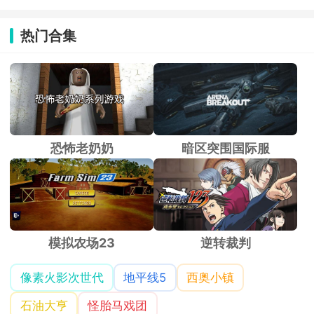
热门合集
恐怖老奶奶
暗区突围国际服
模拟农场23
逆转裁判
像素火影次世代
地平线5
西奥小镇
石油大亨
怪胎马戏团