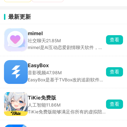
最新更新
mimel
查看
社交聊天
21.85M
mimel是AI互动恋爱剧情聊天软件，角
色库分类齐全，包含忠犬、傲娇、病
娇、校园学长、偶像、异世界角色等，
点开就能一对一私聊。也可以自定义创
EasyBox
建专属AI，从零打造专属虚拟伴侣，所
查看
音影视频
47.98M
有互动剧情全由你掌控。
EasyBox是基于TVBox改的追剧软件，
能看全网电影、电视剧、动漫，主流平
台独播的都有。可以手动加订阅源，换
线路超方便，高清蓝光随便看，还能投
TiKie免费版
屏、离线下载。找剧快、更新及时，追
查看
人工智能
11.86M
剧党必备。
TiKie免费版能够满足你所有的虚拟陪
伴需求，里面含有故事、动漫、游戏、
霸总、原创等多种虚拟角色类型，每个