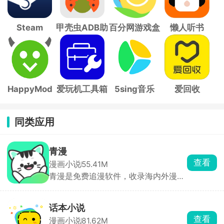
Steam
甲壳虫ADB助
百分网游戏盒
懒人听书
手
子
HappyMod
爱玩机工具箱
5sing音乐
爱回收
同类应用
青漫
查看
漫画小说
55.41M
青漫是免费追漫软件，收录海内外漫
画，按照题材、热度、地区做好分类榜
单，直接刷榜单找新作，也能关键词精
准搜漫画名字。看漫画支持开弹幕，边
话本小说
看剧情和其他漫友实时吐槽互动，沉浸
查看
漫画小说
81.62M
感更强。看累了还可以听广播剧放松，