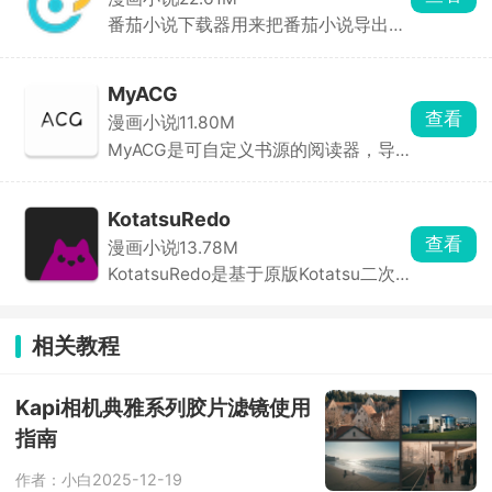
能定位对应段落，比普通阅读器检索好
番茄小说下载器用来把番茄小说导出为
用很多。
本地电子书，不用在官方 APP 看广
告、开会员，输入小说链接 ID 或者书
名，直接整本导出文件，拷到 Kindle、
MyACG
手机阅读器离线随便看，可以选择整本
查看
漫画小说
11.80M
下载，也能指定起止章节分段保存，不
MyACG是可自定义书源的阅读器，导
会出现章节错乱、缺章漏字的情况。
入之后可以同时检索几十家漫画站点、
动漫站、小说站资源。书源可以自行备
份、导入、删减，某一条线路崩了直接
KotatsuRedo
换源就能恢复观看，适配性特别强。不
查看
漫画小说
13.78M
光是漫画，动画、轻小说、二次元音
KotatsuRedo是基于原版Kotatsu二次
乐、网盘磁力链接都能检索，一个软件
修改优化的安卓开源漫画阅读器，图源
搞定全部 ACG 资源。
更适配国内，能自己加汉化图源。日漫
韩漫国产条漫全都能搜，找不到资源还
相关教程
能切换线路。喜欢的漫画可以批量下载
离线看，收藏能自建文件夹分类。原版
图源打不开的问题在这个改版里大多修
Kapi相机典雅系列胶片滤镜使用
复了，是漫画党常备阅读器。
指南
作者：小白
2025-12-19