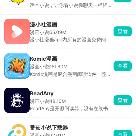
话本小说，让你看小说像聊天一样轻
随时随地享受娱乐内容。
松。通过人物对话推动情节发展，辅以
表情包增强沉浸感，实时参与剧情互
动。支持读者在评论区以角色身份发
漫小社漫画
言，与作者实时交流。涵盖言情、玄
查看
漫画小说
55.09M
幻、武侠、科幻等主流题材，同时聚焦
漫小社漫画app内所有的漫画免费阅
明星同人、影视同人等，推出专题合集
览，通过爬虫抓取网络资源，整合国产
方便用户发现内容。对于想要试水网络
漫画、日韩漫画、欧美、港台漫画等海
文学的新手作家来说也十分友好，单本
量作品，按照热血、恋爱、悬疑、古
作品有效字数达1万字、累计更新7天且
Komic漫画
风、科幻等题材、作品上线年代做类目
日更1000字即可签约，审核通过后收
查看
漫画小说
151.60M
划分，搭配关键词搜索、作品连载状态
益可提现至微信。包括广告分成、打赏
Komic漫画是聚合漫画阅读软件，整合
标注等功能，多种翻页方式自定义等阅
分成（作者获80%）、会员订阅分成
日漫、韩漫、国漫、美漫海量资源，全
读设置，优化了弱网下图片加载逻辑，
等，多元收益模式，让创作更有动力。
高清图源，每日实时追更，无多余弹窗
离线缓存后无网络环境也能翻看漫画内
广告，自带题材分类检索、书架收藏，
容。
ReadAny
日间、护眼模式随心切换，也可导入手
查看
漫画小说
48.10M
机本地漫画文件打开阅读。
ReadAny是开源阅读器，没有在线书
源、广告和会员。可以导入电子书，接
入大模型，让 AI 帮你总结章节、解读
专业名词、梳理小说人物关系，生成人
番茄小说下载器
物关系图、章节梗概。描述剧情要点就
查看
漫画小说
22.61M