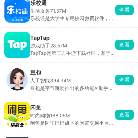
角色都拥有独特的外貌、性格和聊天风
乐校通
格，能根据设定与对话内容做出符合人
查看
生活服务
71.37M
设的回应，代入感极强。聊天支持文
乐校通是大学生专用校园缴费软件，洗
字、语音输入，也可直接选择AI生成的
澡、吃饭、打水、洗衣机、宿舍交电费
灵感回复。
全都在这一个APP搞定，不用再到处找
实体卡、排队充值。需要先选对应学校
TapTap
实名绑定才能用，充值走微信支付宝，
查看
游戏助手
28.57M
每一笔花销都能查账单。不少高校澡堂
TapTap是第三方手游下载社区，基于
和食堂都在用，是住校刚需工具。
下载、评分、时长等大数据、编辑人工
挑选，首页每日更新今日推荐。评分仅
来自平台实名玩家，帮助快速种草。云
豆包
玩游戏无需下载，点开即玩 30 分钟高
查看
人工智能
394.34M
清流式试玩，省存储、低配置也能体验
豆包是字节跳动推出的多功能AI助手，
3A 手游。每款游戏自带论坛，支持图
为用户提供内容创作、信息查询、自然
文/视频攻略、问答、官方公告，玩家
语言处理等一站式服务。豆包能快速理
可直接 @ 开发者提 BUG。同时一键预
解用户问题，提供直击重点的答案。支
约未上线游戏，开测/发版自动推送，
闲鱼
持语音输入与输出，提供多种音色选
收藏列表云同步，换机不丢。
查看
时尚购物
188.05M
择，甚至支持方言对话，拟人化程度
闲鱼是阿里巴巴旗下的闲置交易平台，
高，交流自然流畅。回答后主动推荐相
用户可一键转卖个人淘宝账号中“已买
关问题，满足用户进一步探索的需求。
到宝贝”。支持手机拍照上传闲置物