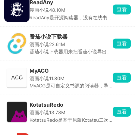
广告，自带题材分类检索、书架收藏，
ReadAny
日间、护眼模式随心切换，也可导入手
查看
漫画小说
48.10M
机本地漫画文件打开阅读。
ReadAny是开源阅读器，没有在线书
源、广告和会员。可以导入电子书，接
入大模型，让 AI 帮你总结章节、解读
专业名词、梳理小说人物关系，生成人
番茄小说下载器
物关系图、章节梗概。描述剧情要点就
查看
漫画小说
22.61M
能定位对应段落，比普通阅读器检索好
番茄小说下载器用来把番茄小说导出为
用很多。
本地电子书，不用在官方 APP 看广
告、开会员，输入小说链接 ID 或者书
名，直接整本导出文件，拷到 Kindle、
MyACG
手机阅读器离线随便看，可以选择整本
查看
漫画小说
11.80M
下载，也能指定起止章节分段保存，不
MyACG是可自定义书源的阅读器，导
会出现章节错乱、缺章漏字的情况。
入之后可以同时检索几十家漫画站点、
动漫站、小说站资源。书源可以自行备
份、导入、删减，某一条线路崩了直接
KotatsuRedo
换源就能恢复观看，适配性特别强。不
查看
漫画小说
13.78M
光是漫画，动画、轻小说、二次元音
KotatsuRedo是基于原版Kotatsu二次
乐、网盘磁力链接都能检索，一个软件
修改优化的安卓开源漫画阅读器，图源
搞定全部 ACG 资源。
更适配国内，能自己加汉化图源。日漫