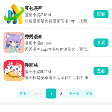
广告，所有内容免费阅读，阅读体验纯
净舒心。同时支持多样翻页效果，还可
豆包漫画
自定义字体、背景色等参数，轻松打造
查看
漫画小说
7.18M
专属阅读界面，满足各类阅读喜好。
豆包漫画是免费漫画阅读app，按照国
内、日本、韩国、欧美划分板块，还有
题材、完结、连载、人气榜单分类，冷
门老漫、热门新作基本都能搜到，全本
秀秀漫画
免费阅读，不用充值开会员。喜欢的漫
查看
漫画小说
8.19M
画加入书架，章节更新会直接提示。
秀秀漫画app内漫画资源量大，覆盖当
下热门题材，还有平台独家签约原创国
漫，很多小众冷门原创漫画在别的平台
找不到，秀秀漫画有收录。分类做得很
漫画栈
细致，阅读器自定义程度很高，看到喜
查看
漫画小说
9.11M
欢的漫画一键加入书架，自动记录阅读
漫画栈是安卓漫画阅读软件，软件里有
进度。
超多热门连载漫画，全部免费看，更新
速度很快。支持离线缓存、夜间护眼、
多种翻页阅读模式，自带书架收藏和更
首页
上一页
下一页
尾页
1
2
新提醒，还有评论区可以和其他漫友聊
剧情。