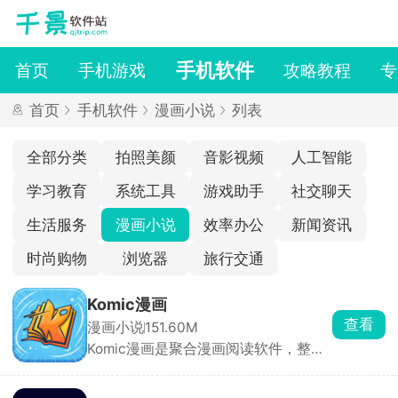
手机软件
首页
手机游戏
攻略教程
专
首页
手机软件
漫画小说
列表
全部分类
拍照美颜
音影视频
人工智能
学习教育
系统工具
游戏助手
社交聊天
生活服务
漫画小说
效率办公
新闻资讯
时尚购物
浏览器
旅行交通
Komic漫画
查看
漫画小说
151.60M
Komic漫画是聚合漫画阅读软件，整合
日漫、韩漫、国漫、美漫海量资源，全
高清图源，每日实时追更，无多余弹窗