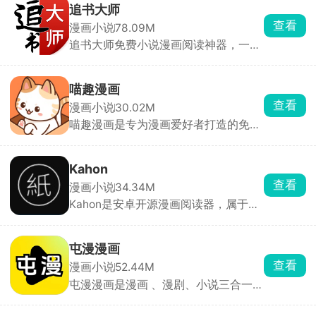
韩漫国产条漫全都能搜，找不到资源还
追书大师
能切换线路。喜欢的漫画可以批量下载
查看
漫画小说
78.09M
离线看，收藏能自建文件夹分类。原版
追书大师免费小说漫画阅读神器，一站
图源打不开的问题在这个改版里大多修
式解决找书、追更、阅读、管理，让你
复了，是漫画党常备阅读器。
不用在多个平台切换，免费看全网热门
内容。软件界面非常的简洁清爽，无冗
喵趣漫画
余元素，阅读页干净无广告干扰。
查看
漫画小说
30.02M
喵趣漫画是专为漫画爱好者打造的免费
阅读平台，首页分“精选”“更新”“新
作”“人气”等板块，新用户可快速定位兴
趣内容。提供日漫、韩漫、国漫、欧美
Kahon
漫画等12万+部作品，无需付费或订阅
查看
漫画小说
34.34M
即可畅读。日更、周更漫画与海外同
Kahon是安卓开源漫画阅读器，属于
步，完结作品第一时间上架。阅读界面
Mihon的改版分支，去掉原版各种限
无弹窗、无悬浮广告，沉浸式体验让用
制，漫画加载速度更快。全程无广告、
户专注漫画内容。
不用登录注册，删掉谷歌后台追踪组件
屯漫漫画
隐私性更好。能自定义漫画信息，适配
查看
漫画小说
52.44M
各类漫画图源插件，用来看漫画特别舒
屯漫漫画是漫画 、漫剧、小说三合一软
服。
件，漫画有大量免费章节，还有AI漫
剧，像刷短视频一样看有声漫画。日常