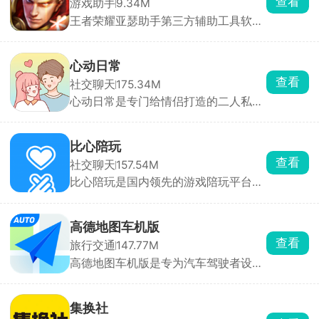
查看
游戏助手
9.34M
会上新热门资源，适合想找各种实用小
王者荣耀亚瑟助手第三方辅助工具软
工具、免费看剧看小说的人。
件，提供英雄攻略、出装铭文推荐、皮
肤预览等功能，还支持一键领礼包、画
质优化、帧率增强等服务，支持一键换
心动日常
装，获取各类经验，有效的提升操作技
查看
社交聊天
175.34M
巧。
心动日常是专门给情侣打造的二人私密
小软件，两个人互相授权之后，能实时
看到对方位置、全天出行轨迹，到达目
的地、出门坐车、手机解锁、熬夜玩手
比心陪玩
机都会自动发提醒。里面全是情侣专属
查看
社交聊天
157.54M
甜蜜玩法，还有情侣必做 100 件事打卡
比心陪玩是国内领先的游戏陪玩平台，
清单，写双人日记，纪念日、生日软件
拥有庞大的用户群体和丰富的游戏资
会提前提醒，不会错过重要日子。
源。800万电竞大神提供技术陪练、上
分指导、娱乐互动等服务，满足玩家多
高德地图车机版
样化需求。多支明星战队入驻，如
查看
旅行交通
147.77M
EDG、FPX、LNG等，玩家可与职业选
高德地图车机版是专为汽车驾驶者设计
手连麦开黑、参与青训招募、观看语音
的导航与地图应用，提供精准的导航指
直播。除游戏陪玩外，还提供声优聊
引，无论是日常通勤还是长途旅行，都
天、恋爱咨询、占星手绘等个性化服
能为用户规划最佳路线。提供实时路况
务，满足用户多样化需求。
集换社
更新、事故预警、施工提示等信息，帮