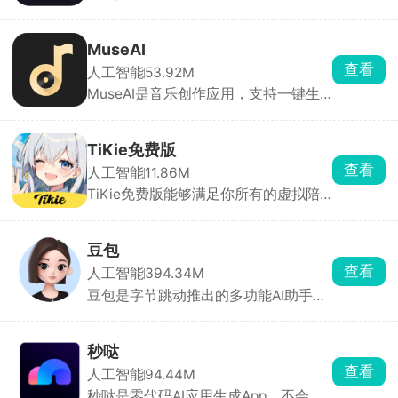
叫文心一言、文小言，平时查资料、写
貌与性格，让TA成为只属于你的恋人或
文案、改稿子全都能用。基础功能完全
伙伴。
够用，想要高清画图、深度逻辑计算就
MuseAI
开会员包月，适合国内使用习惯，学习
查看
人工智能
53.92M
工作日常打杂都很实用。
MuseAI是音乐创作应用，支持一键生
成旋律、编曲与歌词，提供多种风格及
语言选项。极简、情景、大师三种模
式，可哼唱转曲、改词翻唱，并自动生
TiKie免费版
成MV。系统接入DeepSeek大模型，零
查看
人工智能
11.86M
门槛输出高质量音频，满足从业余到专
TiKie免费版能够满足你所有的虚拟陪
业用户的需求。
伴需求，里面含有故事、动漫、游戏、
霸总、原创等多种虚拟角色类型，每个
角色都拥有独特的外貌、性格和聊天风
豆包
格，能根据设定与对话内容做出符合人
查看
人工智能
394.34M
设的回应，代入感极强。聊天支持文
豆包是字节跳动推出的多功能AI助手，
字、语音输入，也可直接选择AI生成的
为用户提供内容创作、信息查询、自然
灵感回复。
语言处理等一站式服务。豆包能快速理
解用户问题，提供直击重点的答案。支
秒哒
持语音输入与输出，提供多种音色选
查看
人工智能
94.44M
择，甚至支持方言对话，拟人化程度
秒哒是零代码AI应用生成App，不会写
高，交流自然流畅。回答后主动推荐相