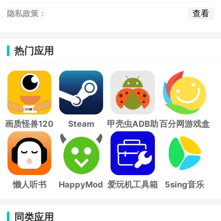
查看
隐私政策：
热门应用
画质怪兽120
Steam
甲壳虫ADB助
百分网游戏盒
帧
手
子
懒人听书
HappyMod
爱玩机工具箱
5sing音乐
同类应用