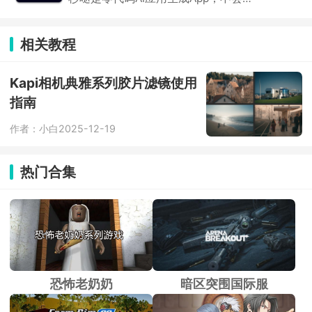
代码也能做App、小程序、H5、小游
关问题，满足用户进一步探索的需求。
戏，一句话就能生成。手机上就能预
览、改界面、打包发布。社区里有超多
相关教程
别人做好的应用能直接玩，普通人也能
把想法变成真应用。
Kapi相机典雅系列胶片滤镜使用
指南
作者：小白
2025-12-19
热门合集
恐怖老奶奶
暗区突围国际服