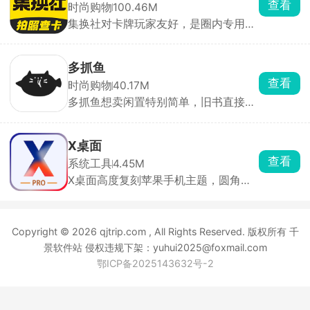
查看
时尚购物
100.46M
助用户提前规划绕行路线，避免拥堵。
集换社对卡牌玩家友好，是圈内专用工
无需分心查看手机或屏幕，确保驾驶安
具。支持AI 拍照识卡，手机一拍，自动
全。支持下载离线地图数据，无需网络
识别卡牌型号、版本、罕贵度，不用自
也能进行导航，适用于偏远地区或信号
己翻图鉴查卡。每张卡都有平台大数据
不佳的场景。
多抓鱼
算出的真实市场价，还能看价格涨跌曲
查看
时尚购物
40.17M
线，不管收稀有卡还是出旧卡，不会被
多抓鱼想卖闲置特别简单，旧书直接扫
乱报价坑，新手入门也能摸清行情。卡
背面条形码一键估价，衣服、手机直接
牌多懒得自己打包发货，能直接寄到平
上传型号和成色照片报价，觉得价格合
台仓库托管代售，平台帮忙验货、打
适就下单预约顺丰上门，快递运费平台
包、发货，省去和买家反复沟通品相、
X桌面
全包，不用你花一分钱，打包等着快递
扯皮快递的麻烦。
查看
系统工具
4.45M
上门拿走就行。1到3天钱直接到账户，
X桌面高度复刻苹果手机主题，圆角图
能提现也能直接在平台消费。要是对最
标、桌面布局、上下滑动动画、底部
终报价不满意，还能申请把东西寄回
dock 栏全都照着 iOS 做，还有配套苹
来，运费依旧平台承担，没有任何损
果风格壁纸、时钟天气小组件。手势操
失。
Copyright © 2026 qjtrip.com , All Rights Reserved. 版权所有 千
作能自定义，上滑调出快捷控制中心、
双指捏合编辑桌面，贴合苹果的使用习
景软件站 侵权违规下架：yuhui2025@foxmail.com
惯。
鄂ICP备2025143632号-2