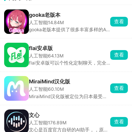
gooka老版本
查看
人工智能
14.84M
gooka老版本提供了很多丰富多样的AI
角色，不同性格应有尽有，用户还可自
定义创建专属角色。每个角色模板内置
独特背景与主线故事，扮演不同主角与
flai安卓版
AI展开对话，随机互动解锁精彩情节，
查看
人工智能
64.13M
剧情自由发展无任何限制。AI伙伴还会
flai安卓版可以个性化定制聊天，完全
记录聊天习惯，打造越来越贴合你的互
免费，支持中文。你可以自由设定角色
动体验。
的身份、性格、外观与背景故事，搭配
丰富模板库，快速生成专属虚拟形象。
MiraiMind汉化版
除了私人定制，软件也提供已经设定好
查看
人工智能
60.10M
的角色，支持按热度、更新时间、发声
MiraiMind汉化版被定位为日本最受欢
类型等维度筛选，也能通过关键词或
迎的御宅文化产品之一，面向二次元爱
tag快速搜索。
好者。软件以AI智能引擎为核心，拥有
多种不同性格的AI角色可供自由选择，
文心
无论高冷、热情还是温柔，每一位都拥
查看
人工智能
176.89M
有独立的背景故事与独特人格。玩家还
文心是百度官方自研的AI助手，，原来
可亲手创造专属虚拟角色，自由设定外