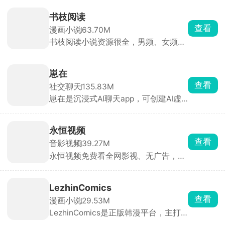
像素的复古小画布，配微型键盘和像素
emoji，能手写、涂鸦、插表情，还能
书枝阅读
撤销、存收藏，和原版 PictoChat 一模
查看
漫画小说
63.70M
一样。
书枝阅读小说资源很全，男频、女频、
短篇全都有，还有各种分类榜单，智能
推荐你可能感兴趣的内容。支持离线下
载和免费听书，还有书友社区，能一起
崽在
聊剧情、分享好书，适合喜欢看小说的
查看
社交聊天
135.83M
人。
崽在是沉浸式AI聊天app，可创建AI虚
拟角色，在古风、都市、校园、恋爱等
剧情里沉浸式聊天，对话还能分支、改
结局。不满意就能随时调整，从人设到
永恒视频
声音全都是可控的，专属感强。
查看
音影视频
39.27M
永恒视频免费看全网影视、无广告，聚
合全网电影、电视剧、综艺、动漫、海
外剧、纪录片，支持关键词、演员、导
演搜索，基本搜啥有啥，拥有一个app
LezhinComics
就能看遍全网影视。
查看
漫画小说
29.53M
LezhinComics是正版韩漫平台，主打
条漫，很多独家神作别的地方看不到，