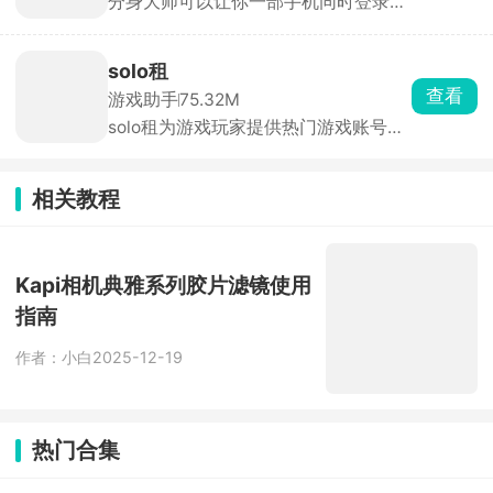
分身大师可以让你一部手机同时登录多
个账号，几乎所有应用都能双开甚至多
开，工作生活互不干扰，游戏大小号同
时在线。分身运行稳定，消息接收及
solo租
时，官方强调比市面上其他双开软件更
查看
游戏助手
75.32M
安全。
solo租为游戏玩家提供热门游戏账号的
按需租赁服务。汇集了全品类热门手游
的高端账号资源，满足用户低成本体验
高端账号的需求。支持按小时、按天等
相关教程
多种租赁模式，用户可根据需求选择短
时租赁或长期租赁，降低体验成本。每
笔订单都有平台担保，租前账号状态透
明展示，租中出现问题客服10分钟内响
Kapi相机典雅系列胶片滤镜使用
应，租后自动解绑，全程无后顾之忧。
指南
作者：小白
2025-12-19
热门合集