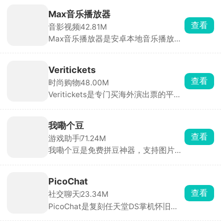
Max音乐播放器
查看
音影视频
42.81M
Max音乐播放器是安卓本地音乐播放
器，无在线曲库、无版权限制、不提供
音乐下载。本地播放稳定、格式兼容性
强、音质好。界面干净，无开屏、弹窗
Veritickets
与信息流广告，听歌无干扰。
查看
时尚购物
48.00M
Veritickets是专门买海外演出票的平
台，主打真票保证、12 小时内出票。买
五月天、孙燕姿、IVE 这些境外场特别
方便。承诺假票 / 无法入场全额退款 +
我嘞个豆
赔票价，电子票直接存在APP里，现场
查看
游戏助手
71.24M
扫码进。适合经常看港澳台、日韩、欧
我嘞个豆是免费拼豆神器，支持图片AI
美演唱会，怕买到假票、嫌官方难抢的
转图纸，适配多品牌色卡，精准配色。
人，跨境购票体验很稳。
内置辅助拼豆模式，高亮单色、标记进
度、局部放大，大幅降低拼豆难度。可
PicoChat
手绘像素画、自动统计豆子用量、管理
查看
社交聊天
23.34M
库存。带灵感社区可浏览分享作品，是
PicoChat是复刻任天堂DS掌机怀旧聊
拼豆爱好者必备工具。
天的绘图聊天软件，打开就是 80×60