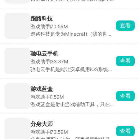
需卡密、悬浮窗启动、操作极简。能自
动跑图全地图、智能避障、精准收集烛
火、 爱心、一键托管每日任务。能大幅
跑路科技
节省手动刷图时间，快速积累蜡烛、爱
查看
游戏助手
70.59M
心、季蜡等资源。
跑路科技是专为Minecraft（我的世
界）玩家设计的游戏辅助工具。内置城
堡、村庄、现代别墅等数百种预设模
板，秒建复杂结构。支持自定义皮肤导
驰电云手机
入、外观更换、材质预览。还能修改时
查看
游戏助手
33.37M
间、天气、难度、玩家属性（生命值、
驰电云手机是能让安卓机用iOS系统的
饥饿值等）。
云手机软件，能玩 iOS专属手游，支持
24 小时挂机、自动刷本、多开账号，
本地手机不耗电、不发热、不耗流量。
游戏蓝盒
配置可选，新用户1元就能试。适合想
查看
游戏助手
1.59M
跨系统玩游戏、需要长时间挂机或多开
游戏蓝盒是射击游戏辅助工具，只在屏
养号的人。
幕上叠准星和辅助线，安全不封号。有
十字、圆环等多种准星，颜色、大小、
透明度随便调。还有横竖斜线、圆圈辅
分身大师
助定位，外加倒计时器记技能CD。
查看
游戏助手
70.59M