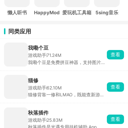
懒人听书
HappyMod
爱玩机工具箱
5sing音乐
同类应用
我嘞个豆
查看
游戏助手
71.24M
我嘞个豆是免费拼豆神器，支持图片AI
转图纸，适配多品牌色卡，精准配色。
内置辅助拼豆模式，高亮单色、标记进
度、局部放大，大幅降低拼豆难度。可
猫修
手绘像素画、自动统计豆子用量、管理
查看
游戏助手
62.10M
库存。带灵感社区可浏览分享作品，是
猫修背靠一修和LMAO，既能查新游资
拼豆爱好者必备工具。
讯、绑 Steam 管理游戏库、通关攻
略，又能下载海外游戏汉化补丁。自带
玩家社区，能分享存档、找队友，发帖
秋落插件
攒积分还能抽游戏 KEY。日常找汉化、
查看
游戏助手
25.83M
查攻略、微调单机用它很方便。
秋落插件是光遇专用挂机辅助 App，无