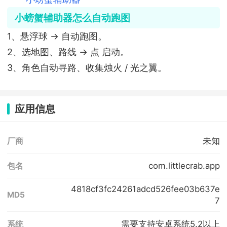
小螃蟹辅助器怎么自动跑图
1、悬浮球 → 自动跑图。
2、选地图、路线 → 点 启动。
3、角色自动寻路、收集烛火 / 光之翼。
应用信息
未知
厂商
com.littlecrab.app
包名
4818cf3fc24261adcd526fee03b637e
MD5
7
需要支持安卓系统5.2以上
系统