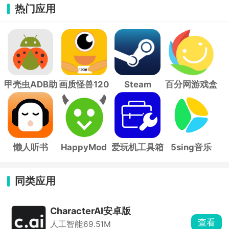
热门应用
甲壳虫ADB助
画质怪兽120
Steam
百分网游戏盒
手
帧
子
懒人听书
HappyMod
爱玩机工具箱
5sing音乐
同类应用
CharacterAI安卓版
查看
人工智能
69.51M