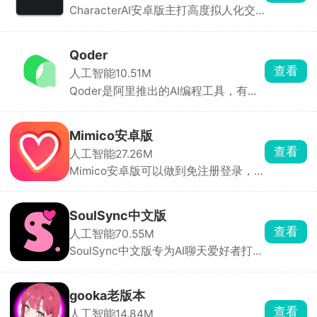
CharacterAI安卓版主打高度拟人化交
互与沉浸式角色扮演。你可以和动漫角
色、历史人物、虚构角色甚至自定义AI
实时对话，它们能听懂你的语音、记住
Qoder
你的喜好，聊起来像老朋友一样自然。
查看
人工智能
10.51M
平台也支持用户自定义角色，打造你的
Qoder是阿里推出的AI编程工具，有电
专属智能体。
脑端和手机App，手机端主要用来远程
看进度、审批 AI 操作、随时加指令。
复杂任务可交给 AI 自主跑，中途要你
Mimico安卓版
确认关键步骤。哪个在跑、等审批、已
查看
人工智能
27.26M
完成，一目了然。
Mimico安卓版可以做到免注册登录，
打开即聊，无需任何门槛。软件分为发
现、聊天、我的三大模块，在发现页
面，你可以浏览其他用户创建的虚拟形
SoulSync中文版
象，按性别筛选，找到心仪的角色直接
查看
人工智能
70.55M
开聊。不满意也没关系，自己动手创建
SoulSync中文版专为AI聊天爱好者打
独一无二的AI角色，打造专属虚拟伴
造，中文界面，操作简便。你可以根据
侣。
自己喜欢的性格特点，从丰富的AI角色
库中挑选或自创专属虚拟恋人，设定其
gooka老版本
性格、背景故事与对话风格。
查看
人工智能
14.84M