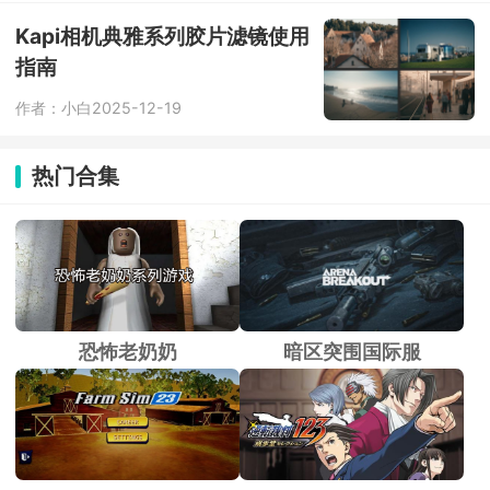
工作日常打杂都很实用。
Kapi相机典雅系列胶片滤镜使用
指南
作者：小白
2025-12-19
热门合集
恐怖老奶奶
暗区突围国际服