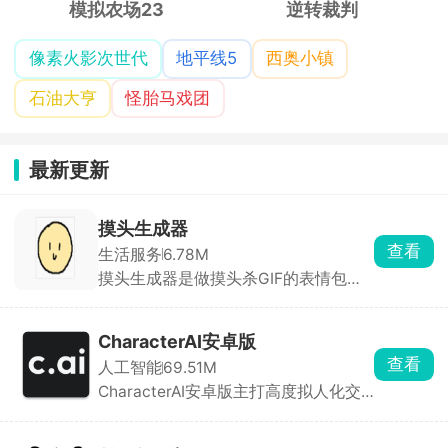
模拟农场23
逆转裁判
像素火影次世代
地平线5
西奥小镇
石油大亨
怪胎马戏团
最新更新
摸头生成器
查看
生活服务
6.78M
摸头生成器是做摸头杀GIF的表情包制
作工具，上传图片，自动生成小手摸头
的动图，能调摸头速度、大小。除了摸
头，还有眨眼、吐舌、捏脸等动图模
CharacterAI安卓版
板，做好的图能存成GIF，一键分享到
查看
人工智能
69.51M
微信QQ。
CharacterAI安卓版主打高度拟人化交
互与沉浸式角色扮演。你可以和动漫角
色、历史人物、虚构角色甚至自定义AI