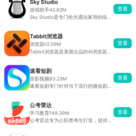
实时对话，它们能听懂你的语音、记住
Sky Studio
你的喜好，聊起来像老朋友一样自然。
查看
游戏助手
42.62M
平台也支持用户自定义角色，打造你的
Sky Studio是专门给光遇玩家用的练琴
专属智能体。
工具，可以在手机上模拟游戏里的乐器
演奏。还能导入导出琴谱，方便分享和
保存。界面简洁操作直观，不管是新手
Tabbit浏览器
跟练还是大佬编曲都适用，是光遇弹琴
查看
浏览器
12.09M
玩家必备的辅助工具，能大幅提升练琴
Tabbit浏览器是美团出品的AI浏览器，
效率和编曲体验。
内置多款大模型免费切换，文件直接喂
给 AI，省复制粘贴。能自动执行查数
据、填表单、做报表等复杂任务。适合
速看短剧
重度查资料、写文案、做数据的人，换
查看
音影视频
93.23M
浏览器成本极低。
速看短剧专门针对当下流行的微短剧市
场，逆袭、复仇、甜宠、霸总等题材全
覆盖，每集大概就十分钟左右，利用碎
片化时间就能快速看完一整部短剧。官
公考雷达
方宣传是正版资源，数量非常大，完全
查看
学习教育
149.39M
不存在剧荒。
公考雷达专为公职类考生打造，提供及
时、精准、全面的招考资讯及高效的职
位匹配服务。公告及职位数据全部来源