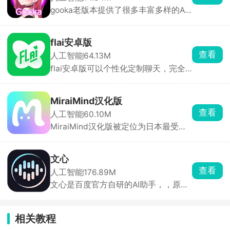
SoulSync还有记忆增强功能，AI会记住
gooka老版本提供了很多丰富多样的AI
你们的对话历史和重要信息，无论是日
角色，不同性格应有尽有，用户还可自
常闲聊还是深度交流，都能保持连贯与
定义创建专属角色。每个角色模板内置
默契。
独特背景与主线故事，扮演不同主角与
flai安卓版
AI展开对话，随机互动解锁精彩情节，
查看
人工智能
64.13M
剧情自由发展无任何限制。AI伙伴还会
flai安卓版可以个性化定制聊天，完全
记录聊天习惯，打造越来越贴合你的互
免费，支持中文。你可以自由设定角色
动体验。
的身份、性格、外观与背景故事，搭配
丰富模板库，快速生成专属虚拟形象。
MiraiMind汉化版
除了私人定制，软件也提供已经设定好
查看
人工智能
60.10M
的角色，支持按热度、更新时间、发声
MiraiMind汉化版被定位为日本最受欢
类型等维度筛选，也能通过关键词或
迎的御宅文化产品之一，面向二次元爱
tag快速搜索。
好者。软件以AI智能引擎为核心，拥有
多种不同性格的AI角色可供自由选择，
文心
无论高冷、热情还是温柔，每一位都拥
查看
人工智能
176.89M
有独立的背景故事与独特人格。玩家还
文心是百度官方自研的AI助手，，原来
可亲手创造专属虚拟角色，自由设定外
叫文心一言、文小言，平时查资料、写
貌与性格，让TA成为只属于你的恋人或
文案、改稿子全都能用。基础功能完全
伙伴。
够用，想要高清画图、深度逻辑计算就
相关教程
开会员包月，适合国内使用习惯，学习