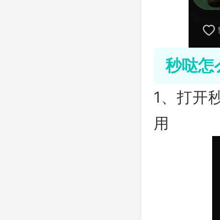
秒哒怎
1、打开
用