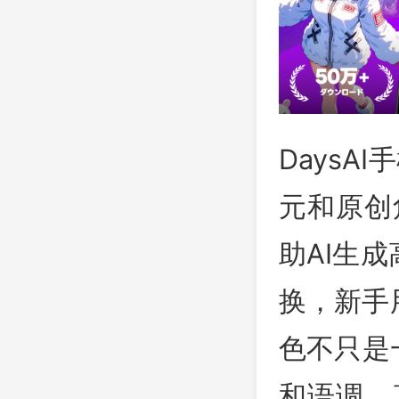
DaysA
元和原创
助AI生
换，新手
色不只是
和语调，