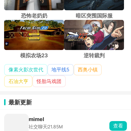
恐怖老奶奶
暗区突围国际服
模拟农场23
逆转裁判
像素火影次世代
地平线5
西奥小镇
石油大亨
怪胎马戏团
最新更新
mimel
查看
社交聊天
21.85M
mimel是AI互动恋爱剧情聊天软件，角
色库分类齐全，包含忠犬、傲娇、病