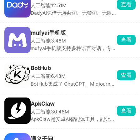
别人做好的应用能直接玩，普通人也能
查看
人工智能
12.51M
把想法变成真应用。
DadyAI凭借无屏蔽词、无禁词、无限制
聊天的核心优势脱颖而出，软件拥有丰
富的AI虚拟角色，涵盖动画、古风、现
代、奇幻、病娇、治愈等多种类型，可
mufyai手机版
通过搜索或分类快速找到心仪对象。除
查看
人工智能
3.46M
了现有角色，你还能根据喜欢的人的性
mufyai手机版支持多种语言对话，专为
格、身份、声音自定义创建专属角色
女性打造，提供海量AI角色供你选择，
卡。
从虚拟偶像到动漫人物，想聊谁就聊
谁。平台还设有AI酒馆、角色卡社区等
BotHub
多元玩法，超多用户分享的剧情内容与
查看
人工智能
6.43M
角色卡可直接使用，登录即自动签到获
BotHub集成了 ChatGPT、Midjourney
得猫粮用于对话。
等多款主流大模型，支持文本对话、AI
绘画、语音转换、代码辅助等多种功
能，可在一个应用内自由切换模型。还
ApkClaw
能自定义 AI 助手与对话参数，适合办
查看
人工智能
30.46M
公、创作、学习等场景。
ApkClaw是安卓AI智能体工具，能让普
通手机成为AI助手。无需Root、无需写
代码，Android 9 + 即可安装，支持10
+主流大模型。可过钉钉、飞书、QQ、
通义千问