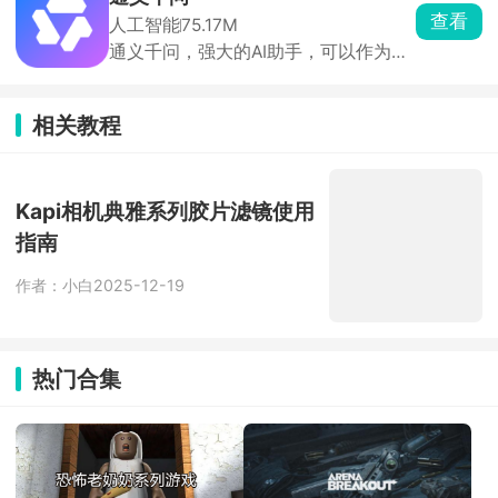
Discord 远程发指令，实现远程打卡、
查看
人工智能
75.17M
签到，自动处理弹窗、闪退、网络异
通义千问，强大的AI助手，可以作为你
常。
的万能私人助手，无论是工作还是学习
乃至生活，渗透方方面面，帮你解决各
种难题。强大的AI生成工具，只需要输
相关教程
入你的需求信息，囊括全网答案，给出
你想要的信息。通义千问上的写作还很
流畅，非常有逻辑，完美没有AI的生
Kapi相机典雅系列胶片滤镜使用
硬。
指南
作者：小白
2025-12-19
热门合集