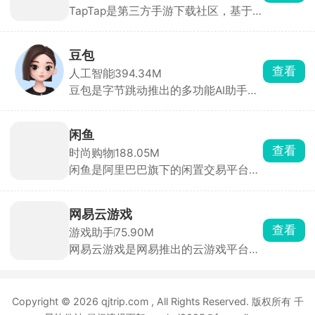
挑选，首页每日更新今日推荐。评分仅
来自平台实名玩家，帮助快速种草。云
豆包
玩游戏无需下载，点开即玩 30 分钟高
查看
人工智能
394.34M
清流式试玩，省存储、低配置也能体验
豆包是字节跳动推出的多功能AI助手，
3A 手游。每款游戏自带论坛，支持图
为用户提供内容创作、信息查询、自然
文/视频攻略、问答、官方公告，玩家
语言处理等一站式服务。豆包能快速理
可直接 @ 开发者提 BUG。同时一键预
解用户问题，提供直击重点的答案。支
约未上线游戏，开测/发版自动推送，
闲鱼
持语音输入与输出，提供多种音色选
收藏列表云同步，换机不丢。
查看
时尚购物
188.05M
择，甚至支持方言对话，拟人化程度
闲鱼是阿里巴巴旗下的闲置交易平台，
高，交流自然流畅。回答后主动推荐相
用户可一键转卖个人淘宝账号中“已买
关问题，满足用户进一步探索的需求。
到宝贝”。支持手机拍照上传闲置物
品，添加商品图片、描述、价格等信
网易云游戏
息，快速发布商品。买卖双方可通过平
查看
游戏助手
75.90M
台内置的私聊功能进行沟通，协商价
网易云游戏是网易推出的云游戏平台，
格、交付方式等交易细节。交易完成
汇聚网易自研及第三方热门游戏，用户
后，双方可互相评价，为其他用户提供
无需下载或安装游戏，通过云端直接运
参考，建立信任机制。平台提供纠纷处
行，支持一键启动海量正版游戏，涵盖
理机制，如闲鱼小法庭，由资深买卖家
Copyright © 2026 qjtrip.com , All Rights Reserved. 版权所有 千
手游、端游及3A大作。并提供高度自由
共同协助判定问题。
化的键位设置，适应不同用户操作习
景软件站 侵权违规下架：yuhui2025@foxmail.com
惯。支持手柄外设，提升游戏操控体
鄂ICP备2025143632号-2
验。新用户注册后享3天不限时畅玩，