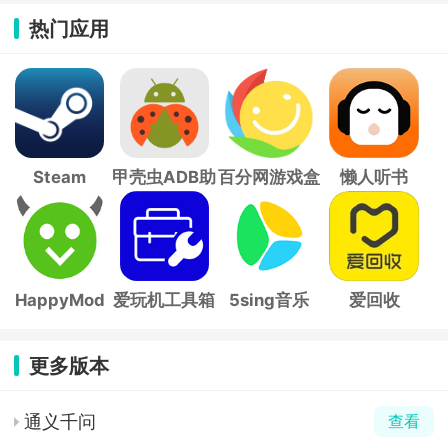
热门应用
Steam
甲壳虫ADB助
百分网游戏盒
懒人听书
手
子
HappyMod
爱玩机工具箱
5sing音乐
爱回收
更多版本
通义千问
查看