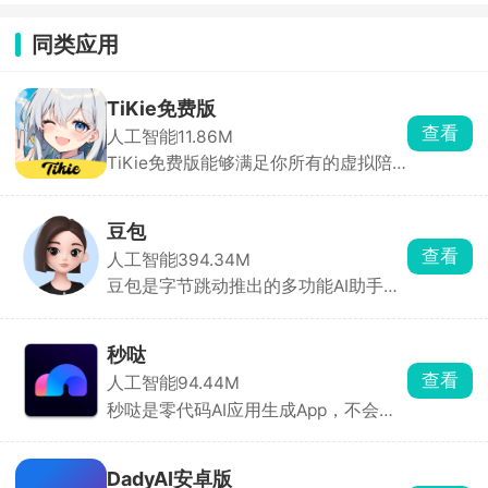
同类应用
TiKie免费版
查看
人工智能
11.86M
TiKie免费版能够满足你所有的虚拟陪
伴需求，里面含有故事、动漫、游戏、
霸总、原创等多种虚拟角色类型，每个
角色都拥有独特的外貌、性格和聊天风
豆包
格，能根据设定与对话内容做出符合人
查看
人工智能
394.34M
设的回应，代入感极强。聊天支持文
豆包是字节跳动推出的多功能AI助手，
字、语音输入，也可直接选择AI生成的
为用户提供内容创作、信息查询、自然
灵感回复。
语言处理等一站式服务。豆包能快速理
解用户问题，提供直击重点的答案。支
秒哒
持语音输入与输出，提供多种音色选
查看
人工智能
94.44M
择，甚至支持方言对话，拟人化程度
秒哒是零代码AI应用生成App，不会写
高，交流自然流畅。回答后主动推荐相
代码也能做App、小程序、H5、小游
关问题，满足用户进一步探索的需求。
戏，一句话就能生成。手机上就能预
览、改界面、打包发布。社区里有超多
DadyAI安卓版