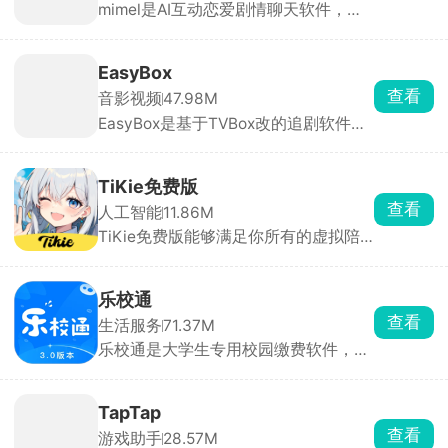
娇、校园学长、偶像、异世界角色等，
点开就能一对一私聊。也可以自定义创
EasyBox
建专属AI，从零打造专属虚拟伴侣，所
查看
音影视频
47.98M
有互动剧情全由你掌控。
EasyBox是基于TVBox改的追剧软件，
能看全网电影、电视剧、动漫，主流平
台独播的都有。可以手动加订阅源，换
线路超方便，高清蓝光随便看，还能投
TiKie免费版
屏、离线下载。找剧快、更新及时，追
查看
人工智能
11.86M
剧党必备。
TiKie免费版能够满足你所有的虚拟陪
伴需求，里面含有故事、动漫、游戏、
霸总、原创等多种虚拟角色类型，每个
角色都拥有独特的外貌、性格和聊天风
乐校通
格，能根据设定与对话内容做出符合人
查看
生活服务
71.37M
设的回应，代入感极强。聊天支持文
乐校通是大学生专用校园缴费软件，洗
字、语音输入，也可直接选择AI生成的
澡、吃饭、打水、洗衣机、宿舍交电费
灵感回复。
全都在这一个APP搞定，不用再到处找
实体卡、排队充值。需要先选对应学校
TapTap
实名绑定才能用，充值走微信支付宝，
查看
游戏助手
28.57M
每一笔花销都能查账单。不少高校澡堂
TapTap是第三方手游下载社区，基于
和食堂都在用，是住校刚需工具。
下载、评分、时长等大数据、编辑人工