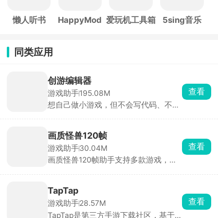
懒人听书
HappyMod
爱玩机工具箱
5sing音乐
同类应用
创游编辑器
查看
游戏助手
195.08M
想自己做小游戏，但不会写代码、不会
画画，那可以用创游编辑器。手机上就
能做，只需拖拽人物、道具就能搭建。
新手照着模板改一改，十几分钟就能做
画质怪兽120帧
出一张可玩的关卡。做完作品一键发布
查看
游戏助手
30.04M
到社区，全网玩家都能玩你做的游戏，
画质怪兽120帧助手支持多款游戏，一
还能刷别人做的小游戏玩。除了做游
键更改超清惊人画质，30帧、60帧，
戏，也能拿来做像素动画、互动小故
120帧乃至144帧，不同的画面帧率随
事，主打一个释放脑洞。
意调整，找到最适合自己的游戏画面，
TapTap
提高极致的游戏体验，享受超清的爽
查看
游戏助手
28.57M
感。除此以外，软件内还提供了准星工
TapTap是第三方手游下载社区，基于
具、bmi计算机、电子沐浴等功能，软