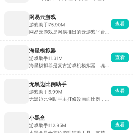
下载、评分、时长等大数据、编辑人工
件无毒无广，安全使用。
挑选，首页每日更新今日推荐。评分仅
来自平台实名玩家，帮助快速种草。云
网易云游戏
玩游戏无需下载，点开即玩 30 分钟高
查看
游戏助手
75.90M
清流式试玩，省存储、低配置也能体验
网易云游戏是网易推出的云游戏平台，
3A 手游。每款游戏自带论坛，支持图
汇聚网易自研及第三方热门游戏，用户
文/视频攻略、问答、官方公告，玩家
无需下载或安装游戏，通过云端直接运
可直接 @ 开发者提 BUG。同时一键预
行，支持一键启动海量正版游戏，涵盖
约未上线游戏，开测/发版自动推送，
海星模拟器
手游、端游及3A大作。并提供高度自由
收藏列表云同步，换机不丢。
查看
游戏助手
11.31M
化的键位设置，适应不同用户操作习
海星模拟器是复古游戏机模拟器，魂斗
惯。支持手柄外设，提升游戏操控体
罗、拳皇、马里奥、PSP 老游戏全都能
验。新用户注册后享3天不限时畅玩，
直接玩，内置游戏资源，不用到处找游
之后每日登录可获40分钟免费时长。通
戏文件，下载点开直接开玩，自带金手
过签到、抽奖、看广告等方式可额外领
无黑边比例助手
指作弊、多档位存档，接个手柄就能复
取时长。
查看
游戏助手
6.99M
刻小时候小霸王、街机厅的手感。
无黑边比例助手主打修改画面比例，去
掉上下黑边、拓宽视野，还能突破机型
限制解锁高帧率，自由调整分辨率、画
面锐度和光影细节。可以给不同游戏保
小黑盒
存多套参数配置，切换方案很方便。吃
查看
游戏助手
112.95M
鸡、王者、原神这类热门手游都能适
小黑盒是全方位游戏辅助工具，支持
配，日常调整画面观感、提升游戏体验