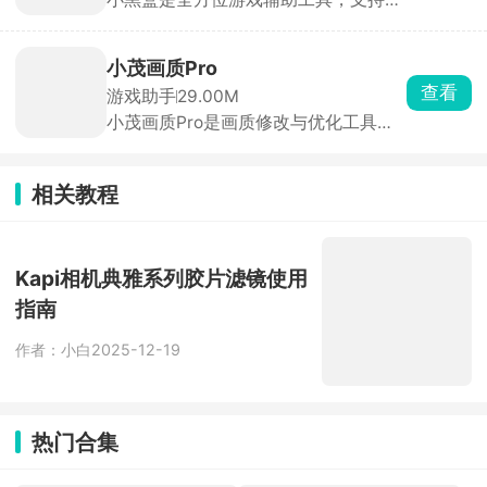
Steam、EPIC、Switch、PSN、Xbox
很实用。
等各大游戏平台数据轻松同步。用户可
以轻松查询价格波动、配置需求、游戏
小茂画质Pro
评价、史低特惠等重要信息。当心愿单
查看
游戏助手
29.00M
商品出现折扣时，小黑盒会及时推送通
小茂画质Pro是画质修改与优化工具，
知，不错过每一个省钱的机会。对于免
通过调整游戏画面参数提升视觉体验与
费或者限免的游戏，小黑盒提供喜加一
操作流畅度，适用于安卓平台的多款热
功能，用户无需登录电脑入库，直接在
门手游。支持一键解锁最高画质，用户
小黑盒平台领取即可。
相关教程
可根据手机配置自由选择分辨率、帧
率、颜色、纹理等参数，实时预览效果
并保存设置。适配不同机型，即使中低
端手机也能享受高品质画面。所有功能
Kapi相机典雅系列胶片滤镜使用
均免费使用，无隐藏收费项目。
指南
作者：小白
2025-12-19
热门合集