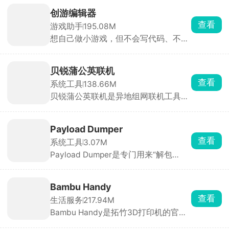
创游编辑器
查看
游戏助手
195.08M
想自己做小游戏，但不会写代码、不会
画画，那可以用创游编辑器。手机上就
能做，只需拖拽人物、道具就能搭建。
新手照着模板改一改，十几分钟就能做
贝锐蒲公英联机
出一张可玩的关卡。做完作品一键发布
查看
系统工具
138.66M
到社区，全网玩家都能玩你做的游戏，
贝锐蒲公英联机是异地组网联机工具，
还能刷别人做的小游戏玩。除了做游
像泰拉瑞亚、星露谷物语、我的世界、
戏，也能拿来做像素动画、互动小故
饥荒、胡闹厨房这类只能本地WiFi联机
事，主打一个释放脑洞。
的游戏，所有人都装上这个APP，房主
Payload Dumper
直接选游戏开房间，把房间号发给朋
查看
系统工具
3.07M
友，对方输入房间号加入组网，俩人就
Payload Dumper是专门用来“解包
跟一个房间连一个WiFi一样，进游戏局
Android OTA 更新包”的手机端工具，
域网房间就能搜到彼此开黑。除了打游
把官方固件里的 payload.bin 拆分成
戏，偶尔也能用来远程访问家里的文件
boot.img、system.img、vendor.img
设备，功能很实在。
Bambu Handy
等独立镜像文件，方便刷机、Root、救
查看
生活服务
217.94M
砖或做 ROM 对比。自带文件选择器 +
Bambu Handy是拓竹3D打印机的官方
进度条，无需敲命令。摆脱电脑与命令
遥控器，看中模型后点一键打印，APP
行，在手机上点几下就能完成，是刷机