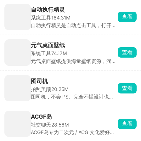
自动切片并下发任务，无需手动导
党、Root 党、ROM 开发者的随身解包
STL。打印结束后自动生成15s缩时短
利器 。
自动执行精灵
片，可直接保存到相册。同一账号可绑
查看
系统工具
164.31M
定多台打印机，实时查看剩余耗材、打
自动执行精灵是自动点击工具，打开无
印进度。打印完成、耗材耗尽、温度异
障碍权限就能用。点击录制，手动操作
常均通过系统通知，新手也能轻松玩转
一遍点击、滑动、长按，然后保存操作
3D打印机。
循环回放，能调点击快慢、按压时长、
元气桌面壁纸
循环次数。日常能用的场景特别多，手
查看
系统工具
74.17M
游挂机收资源、重复日常任务，各类
元气桌面壁纸提供海量壁纸资源，涵盖
APP 每日一键签到，看小说、短视频设
自然风光、动漫游戏、明星偶像、抽象
置自动翻页滑动，做好的脚本可以生成
艺术等多种类型，壁纸库持续更新，部
分享码发给朋友直接导入使用。
分壁纸支持用户自定义互动效果，如根
图司机
据鼠标位置变化、点击触发动画等，让
查看
拍照美颜
20.25M
桌面更加个性化。同时提供多种主题和
图司机，不会 PS、完全不懂设计也能
皮肤选择，用户可以根据个人喜好自定
作图。点开喜欢的模板，直接修改文字
义桌面的外观和风格。还有天气预报、
内容、价格、店名，替换自己的产品照
日历、待办事项等桌面小组件，用户可
片，就能直接保存导出，十几秒就能做
以根据需求自由选择和调整。
ACGF岛
出一张像样的海报，不用花钱找美工。
查看
社交聊天
28.56M
自带 AI 一键抠图，商品、人像抠边很
ACGF岛专为二次元 / ACG 文化爱好者
干净，做合成图、换背景特别省事，还
打造的轻量级社区交流与创作分享平
有拼图、加水印、做动图小工具，低成