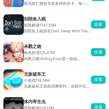
谁先阵亡拥有丰富多样的关卡，每一关
与现金，车速越快得分越高。赚取的奖
的敌人与地形都不尽相同，难度还会随
励可用于升级或解锁全新摩托车，每款
着关卡推进逐步提升。在这里，玩家能
车型属性各异，任你挑选。
自由匹配不同对手，操控火柴人移动、
别陪鱼入眠
投掷武器展开激烈对战，可使用的武器
查看
冒险解谜
1147.35M
道具十分丰富，木棒、火箭炮、手雷等
别陪鱼入眠原名Dont Sleep With The
应有尽有。游戏目标简单直接，就是先
Fishes，又名海上60秒、60秒海洋
击倒对方赢得胜利。
版，是一款由DopplerGhost制作、从
Steam移植至手机端的末日恐怖生存游
杀戮之吻
戏。游戏采用PSX复古低多边形风格，
查看
角色扮演
125.07M
以第一人称视角展开。玩家扮演一名船
杀戮之吻(Killing Kiss)是一款由
长，船只正在沉没，你只有60秒的逃生
StoryTaco.inc推出的BL题材恋爱视觉
时间。你需要在极短时间内挑选三名可
小说手游，玩家将扮演主角，在黑手党
靠船员、打捞关键物资、搭配道具完成
的危险世界中求生，同时与多位性格迥
逃生。
无敌破坏王
异的男性角色建立亲密关系。游戏采用
查看
小游戏
118.14M
分支叙事机制，每一次对话选项都至关
无敌破坏王画风清爽简约，游戏中玩家
重要，将直接影响角色关系走向与最终
操控小人，通过投掷圆盘来摧毁敌方所
结局。浪漫、悬疑与惊悚三重氛围交
有防御设施即可获胜，但若己方防御被
织，带来前所未有的沉浸式剧情体验。
击碎则直接判定失败。看起来轻松简
体内寄生虫
单，实则每一局都是攻防博弈，你需要
查看
冒险解谜
124.13M