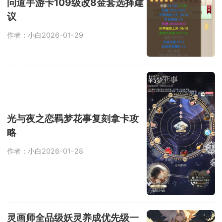
问道手游卡109级改8金套选择建
议
作者：小白
2026-01-29
光与夜之恋羁梦花事复刻拿卡攻
略
作者：小白
2026-01-28
灵画师全品级妖灵养成优先级一