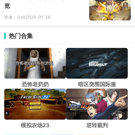
览
作者：小白
2026-01-26
热门合集
恐怖老奶奶
暗区突围国际服
模拟农场23
逆转裁判