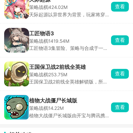
化身勇敢王子或维京首领，肩负保卫家
查看
策略战棋
424.02M
园、抵御入侵的重任。它构建了由50余
天际起源以异世界为背景，玩家将穿越
座随机生成岛屿组成的广阔世界，每座
至两万年后的未来，携手美少女战队征
岛屿天气、地形和建筑布局独特，充满
讨邪恶路西法，拯救濒危世界。游戏采
新鲜感与探索乐趣。游戏内设计了步
用精致的二次元卡通画风，打造出沉浸
兵、弓箭手、长矛兵等多个兵种，每个
工匠物语3
式奇幻体验。玩家可自由收集数百位特
兵种技能特点鲜明，玩家可依据关卡敌
查看
策略战棋
1419.54M
色角色，通过策略搭配组建专属梦幻阵
人特性巧妙搭配，以克敌制胜。虽玩法
工匠物语3集冒险、策略与合成于一
容，体验深度养成乐趣。丰富的主线剧
简单易上手，但难度颇高，特殊兵种、
身，玩家将继承爷爷的铁匠铺，踏上振
情与支线任务交织，让玩家在拯救世界
源源不断的援兵、强大火力攻击等难题
兴家业的旅程。游戏以深度合成系统为
的征程中感受跌宕起伏的史诗故事。
接踵而至。你需要运用智慧和技巧，制
核心，玩家需收集魔物素材、锻造书
定战略，以少胜多。快来下载游戏，化
王国保卫战2前线全英雄
等，合成精炼武器装备与药水。新增裁
身战场指挥官，在北欧战场开启一场热
查看
策略战棋
253.75M
缝、炼金、魔法合成等多元玩法，让游
血刺激的守卫家园之旅！
王国保卫战2前线全英雄解锁版，所有
戏体验更加丰富。操作轻松便捷，采用
的英雄角色任由玩家随意派遣。这是一
点击或拖划模式，且设有离线挂机机
款围绕塔防布阵和英雄养成展开的策略
制，让角色在玩家离线时也能持续战斗
游戏，放置不同的塔种，派遣英雄安置
积累资源。
植物大战僵尸长城版
在不同的未知，随时做出迅速调整策略
查看
策略战棋
14.22M
的决策，应对变幻莫测的敌人。
植物大战僵尸长城版由开宝与腾讯携手
打造，将经典策略塔防游戏融入中国元
素。游戏以长城为背景，新增灵符僵
尸、怨灵僵尸等特色中国僵尸，搭配6