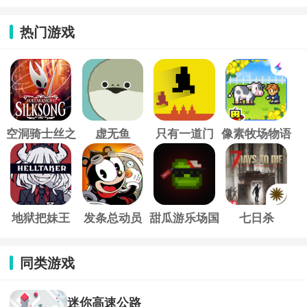
热门游戏
空洞骑士丝之
虚无鱼
只有一道门
像素牧场物语
歌
地狱把妹王
发条总动员
甜瓜游乐场国
七日杀
际服
同类游戏
迷你高速公路