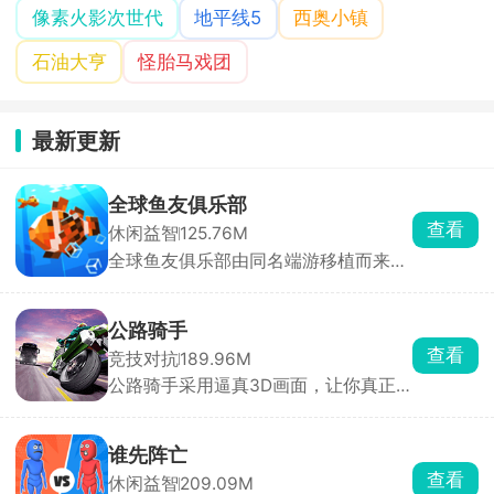
像素火影次世代
地平线5
西奥小镇
石油大亨
怪胎马戏团
最新更新
全球鱼友俱乐部
查看
休闲益智
125.76M
全球鱼友俱乐部由同名端游移植而来，
主打一个按自己节奏慢慢玩。游戏零压
力、零门槛，不需要复杂操作和烧脑思
考，你只需要钓起各种各样的小鱼，解
公路骑手
锁图鉴，还能让同种鱼群繁殖后代。超
查看
竞技对抗
189.96M
多鱼缸主题任你挑选，搭配丰富装饰物
公路骑手采用逼真3D画面，让你真正
打造专属水族箱，画面精致、氛围温馨
感受到速度与风险并存的刺激，游戏保
治愈，沉浸式垂钓体验让人眼前一亮。
留了街机竞速的畅快手感，同时加入职
业模式与任务挑战，带来沉浸式驾驶体
谁先阵亡
验。你将驾驶摩托车在城市与公路上高
查看
休闲益智
209.09M
速穿行，通过超车、逆向驾驶赚取分数