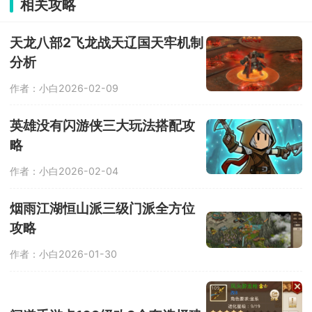
相关攻略
大经典关卡，带来全新游戏体验。玩法
模式丰富多样，除冒险模式外，更有长
城关卡、生存模式、无尽模式等挑战。
天龙八部2飞龙战天辽国天牢机制
内置冒险、迷你等五大趣味小游戏，逐
分析
步提升玩家策略布局能力，最终迎战终
极BOSS秦始皇。
作者：小白
2026-02-09
英雄没有闪游侠三大玩法搭配攻
略
作者：小白
2026-02-04
烟雨江湖恒山派三级门派全方位
攻略
作者：小白
2026-01-30