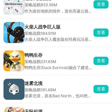
查看
策略战棋
853.56M
作为迷你地铁的续作，迷你高速公路延
续了简洁画面与模拟建设玩法精髓。玩
家化身城市交通网络设计师，需要巧妙
利用空间布局城市交通脉络，规避交通
火柴人战争巨人版
事故，确保城市高效运转。游戏中，玩
查看
策略战棋
184.91M
家自由绘制道路，一键连接房屋建筑，
火柴人战争巨人魔改版在经典玩法基础
构建完善公路网，让城市焕发繁华生
上，加入了超级强大的巨人单位，让战
机。随着道路增多，需适时调整规划。
场从人海战术升级为巨兽碾压，战斗场
特别加入色盲模式与暗黑模式，满足不
面更震撼、策略更粗暴。开局必须先造
同玩家需求。
鸭鸭生存
矿工，自动开采金矿，获取黄金，摧毁
查看
策略战棋
231.65M
敌方的雕像。
鸭鸭生存(Duck Survival)融合了建造经
营与塔防射击双重玩法,游戏中你将扮演
一只勇敢的鸭子，在末日世界中展开求
生之旅。白天是建设时间，你需要收集
迷雾北境
资源、升级基地，建造机枪塔、激光
查看
策略战棋
191.49M
塔、兵营等各类防御建筑，经营好自己
迷雾北境，原名Bad North，也叫绝境
的家园。夜晚则是战斗时刻，僵尸大军
北方、北方绝境，是一款经典的实时策
倾巢而出，你需派遣鸭鸭战士冲出重
略塔防手游，由Steam移植而来。游戏
围，在不同的末日场景中厮杀求生。
将你带入神秘的北欧世界，在这里，你
天际起源