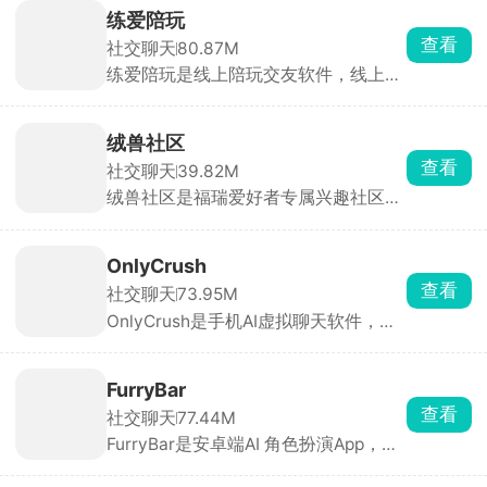
点开就能一对一私聊。也可以自定义创
练爱陪玩
建专属AI，从零打造专属虚拟伴侣，所
查看
社交聊天
80.87M
有互动剧情全由你掌控。
练爱陪玩是线上陪玩交友软件，线上陪
玩支持王者、吃鸡、原神、金铲铲等热
门手游，可找技术打手冲段位，或是娱
乐型陪玩唠嗑整活。也有非游戏陪伴选
绒兽社区
择，语音视频聊天、声优哄睡、早起叫
查看
社交聊天
39.82M
醒、唱歌才艺表演、虚拟恋人体验，直
绒兽社区是福瑞爱好者专属兴趣社区，
接给心仪的陪玩下单，平台派单速度
直接匹配同城圈内小伙伴随缘交友，支
快。
持私聊、群聊，发图、发文件沟通约稿
很顺畅。画师可以上架稿件接单，普通
OnlyCrush
玩家可以发布作品，圈内创作供需对接
查看
社交聊天
73.95M
很直接。圈内同好聚集度很高，不用在
OnlyCrush是手机AI虚拟聊天软件，广
综合平台费劲找同好。
场有各种设定的AI角色。自带固定性
格、说话习惯和背景介绍，不用费心调
教，挑一个感兴趣的直接开聊。免费基
FurryBar
础对话没有严格次数限制，闲暇闲聊完
查看
社交聊天
77.44M
全够用。还有夜间电台讲故事、念文
FurryBar是安卓端AI 角色扮演App，中
案，熬夜、失眠的时候用来放松助眠刚
文别称“冒险酒馆”。用户既可以和官方/
刚好。
他人创建的毛茸茸角色谈恋爱、跑团冒