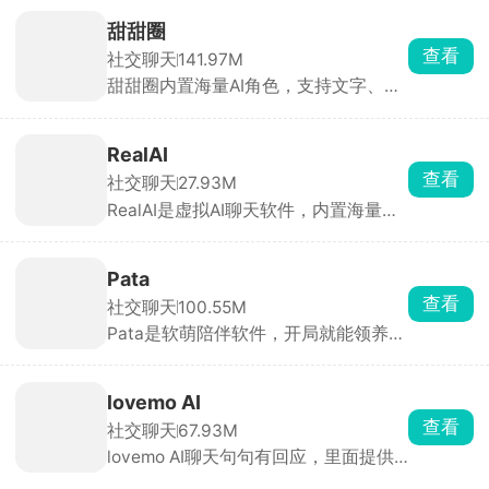
话、大群聊天，还有阅后即焚功能，私
密对话不容易泄露。还有AI兴趣匹配，
甜甜圈
可以根据爱好匹配陌生网友。也能和家
查看
社交聊天
141.97M
人、邻居保持日常联系，自带打卡记
甜甜圈内置海量AI角色，支持文字、语
录，方便亲友互相知晓近况。适合日常
音两种聊天方式。用户可自定义角色外
私密聊天、独居维系亲友关系、线上休
貌、声线、身世设定，创建专属AI聊天
闲交友使用。
对象。AI自带长效记忆，能记住聊天细
RealAI
节，通过互动积攒心动值解锁专属支线
查看
社交聊天
27.93M
剧情，适合沉浸式聊天解压。
RealAI是虚拟AI聊天软件，内置海量不
同性格的角色，点击即可开始聊天。同
时支持用户创建专属角色，可以自行设
定外貌和性格，聊得越多好感度越高，
Pata
AI会记住你说的大小事，记住过往聊天
查看
社交聊天
100.55M
内容，人设反应越来越契合预期。
Pata是软萌陪伴软件，开局就能领养一
只软乎乎的外星小兔Pata，日常跟它互
动玩耍，小家伙还会以自己的视角写下
专属日记。能拉闺蜜、好友共建共享虚
lovemo AI
拟小院，自由添置家具装饰房间，随时
查看
社交聊天
67.93M
串门。内置多款线上小游戏，默契问
lovemo AI聊天句句有回应，里面提供
答、涂鸦拼图、简易卧底全都有，社恐
了性格各异的ai虚拟角色，每一位角色
也能轻松凑局。