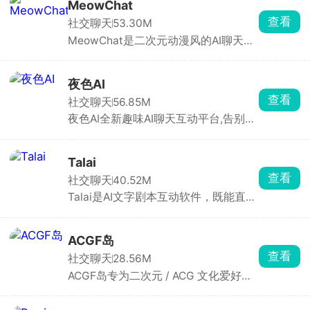
粮，猫罐头，鱼缸都是等价货币，可以
MeowChat
用于创建角色和剧本等，在mufyai中你
查看
社交聊天
53.30M
就是主角，人人都是创作者，构筑出了
MeowChat是二次元动漫风的AI聊天
一个完全沉浸式的虚拟交互天地，与众
App，里面全是动漫风角色，猫娘、女
多的角色互动，获得不同的情感反馈。
仆、古风妹子都有，每个人设都很完
整，聊天像进了动漫剧情，AI回复贴合
夜色AI
人设。适合喜欢二次元、猫娘、剧情代
查看
社交聊天
56.85M
入感强的 AI 陪伴党。
夜色AI全新趣味AI聊天互动平台,告别传
统交互模式，海量话题随心聊，喜怒哀
乐皆可倾诉，帮你舒缓压力、放松心
情。AI24小时全程在线，时刻相伴，陪
Talai
你分享日常趣事。平台支持自由DIY角
查看
社交聊天
40.52M
色，按照个人喜好定制专属互动伙伴，
Talai是AI文字剧本互动软件，既能直接
精准匹配你的需求，解锁与众不同的个
玩别人做好的文字剧情，也能用 AI 一
性化聊天新体验。
键写剧本。日常懒人玩法直接逛社区就
行，超多玩家上传的成品剧本，点开直
ACGF岛
接入局做主角，你的每一个选择都会岔
查看
社交聊天
28.56M
开不同剧情走向，相当于沉浸式文字互
ACGF岛专为二次元 / ACG 文化爱好者
动小说，打发碎片时间特别合适。
打造的轻量级社区交流与创作分享平
台，聚焦于动漫、漫画、游戏和轻小说