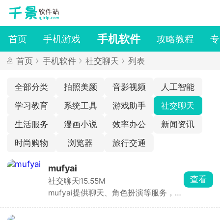
手机软件
首页
手机游戏
攻略教程
专
首页
手机软件
社交聊天
列表
全部分类
拍照美颜
音影视频
人工智能
学习教育
系统工具
游戏助手
社交聊天
生活服务
漫画小说
效率办公
新闻资讯
时尚购物
浏览器
旅行交通
mufyai
查看
社交聊天
15.55M
mufyai提供聊天、角色扮演等服务，在
此软件中能够与众多的二次元角色进行
对话，每天登录签到即可领取猫粮，猫