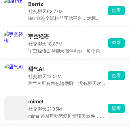
等二次元核心内容，创作者可以自由发
Berriz
布自己的作品，还可以一键参与自己喜
查看
社交聊天
62.77M
欢的话题，发表观点、分享心得，与其
Berriz是全球粉丝互动平台，对标
他漫友随时在线互动。
Hybe 的 Weverse，面向全球多语种用
户，内置 28 种语言实时翻译，同时覆
盖 K-Pop、演员、网红甚至二次元IP，
宇空轻语
让追星、买周边、做公益、多国聊天都
查看
社交聊天
18.87M
在一个 App 完成。支持直播、多机位全
宇空轻语是AI聊天陪伴App，每个角色
息舞台、幕后视频、语音留言、线上签
有独立人设、背景故事、对话风格，24
售，时间轴形式收录艺人从出道到巅峰
小时在线秒回。也能自定义角色，头
的高清影像。粉丝点亮虚拟星星就能做
像、名字、性格、背景、开场白都支持
慈善，二创还能上偶像主页。适合想跨
甜气AI
自定义。操作简单，适合解压、倾诉、
国追星、买周边、做公益“三合一”的用
查看
社交聊天
12.01M
玩角色扮演。
户。
甜气AI所有角色随便聊，没有聊天次数
限制。校园少年、古风仙侠、科幻、温
柔恋人各种人设全都有，可以给他发消
息，发图片，自定义聊天走向。对平台
mimel
提供的角色不感兴趣，还可以自行创建
查看
社交聊天
21.85M
新角色，从外貌到性格、背景、说话风
mimel是AI互动恋爱剧情聊天软件，角
格全都可以自定义，随时随地开启沉浸
色库分类齐全，包含忠犬、傲娇、病
式对话。
娇、校园学长、偶像、异世界角色等，