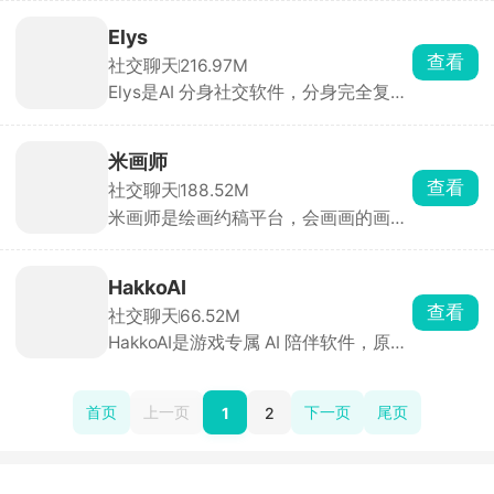
都有详细的情感和性格介绍，他们都如
同被赋予了真实的生命情感一般，给予
Elys
用户们不一样的情感反馈，用心的去回
查看
社交聊天
216.97M
答各种问题，开启沉浸式聊天对话。在
Elys是AI 分身社交软件，分身完全复刻
lovemo AI软件中还可以自定义创建角
你说话语气、喜好。可以 24 小时帮你
色和剧本，输入指令创建专属伴侣，还
刷动态、点赞评论、主动搭话社交。社
可以发朋友圈分享生活。
恐懒得维持社交、没空打理线上人脉的
米画师
时候，分身帮忙互动，遇到聊得来的人
查看
社交聊天
188.52M
软件再通知你亲自接手深聊，既能维持
米画师是绘画约稿平台，会画画的画师
社交存在感，又不用自己耗精力刷社交
可以上架作品明码标价接单，画头像、
软件，还能生成专属虚拟形象和表情
OC 立绘、游戏原画、条漫都能变现。
包，语音对话也很自然流畅。
想要约稿的普通人、工作室，直接挑画
HakkoAI
师或者发需求找画师定制画作。平台全
查看
社交聊天
66.52M
款担保托管稿费，分草稿、线稿、上色
HakkoAI是游戏专属 AI 陪伴软件，原
分段验收，彻底杜绝甲方跑单、画师拖
神、星穹铁道这类手游开着悬浮窗挂机
稿跑路，沟通、改稿、交稿、结算全在
玩，AI 能直接识别游戏画面，卡关自动
软件里搞定。
给配队、刷图攻略，打赢会主动语音夸
首页
上一页
下一页
尾页
1
2
你，输了还会暖心安慰。专门适配米哈
游两款长线手游，也兼容大部分手机单
机网游。还设有精简应答模式，紧急对
局给短句干货建议，不啰嗦分心。