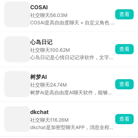
险，也能在社区里晒自己的绘画、兽
COSAI
装、写作和梗图，整体氛围偏二次元、
查看
社交聊天
56.03M
偏 fur 向。适合兽圈爱好者、语C玩
COSAI是高自由度聊天 + 自定义角色 +
家、剧本杀/跑团党、绘画写作者。喜
互动剧情的虚拟社交 App，基本无敏感
欢兽圈文化 or 想体验“ GPT 跑团”的朋
词过滤，用户可畅所欲言。支持文字、
友值得一试。
语音、图片三种输入，AI 可回图片/语
心岛日记
音，部分角色还能发送表情包与情绪动
查看
社交聊天
100.62M
作。内置 100+ 立绘角色，每个角色都
心岛日记是心情日记记录软件，文字、
有独立背景线与语音包，可自定义外
涂鸦、图片、语音都能写日记，自动生
貌、性格、声线与剧情剧本，AI 会记录
成情绪月历，看清心情变化。可写未来
用户偏好、历史对话与情绪走向，越聊
信件，定时寄给以后的自己，像时间胶
越贴合个人风格。既能 24 h 陪聊，也
树梦AI
囊。还能够匿名开麦聊天，没人知道你
能写互动剧、群聊飙戏，是目前自由度
查看
社交聊天
24.74M
是谁，随便说心事。自动匹配当下和你
较高的 AI 树洞与创作工具。
树梦AI是高自由度AI聊天软件，能够沉
情绪一样的人，互相安慰。画风软萌温
浸式玩仙侠、规则怪谈、动漫同人、历
暖，隐私保护到位。
史权谋文字剧情。不用自己搭建设定，
选中剧本输入对话行动，AI 顺着你的行
dkchat
为实时推进剧情，不同回答走向完全不
查看
社交聊天
116.26M
一样的结局，反复玩都有新鲜感。
dkchat是加密型聊天APP，消息全程加
密保护隐私，支持文字、语音、视频通