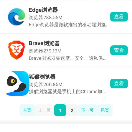
Chrome，采用谷歌最先进的搜索引擎
技术打造。页面没有杂七杂八的广告弹
Edge浏览器
窗，非常的纯净，输入你感兴趣的问题
查看
浏览器
238.55M
及话题，一键搜索，整合提供全网优质
Edge浏览器是微软推出的移动端浏览
答案，带来飞速的浏览体验。
器，适合追求极速、安全与个性化浏览
体验的用户。内置微软必应等多款搜索
引擎，支持文字、图片快速识别，一键
Brave浏览器
直达目标内容。基于与Chrome相同的
查看
浏览器
279.19M
技术构建，启动速度快，浏览流畅，适
Brave浏览器集速度、安全、隐私保护
合游戏玩家。提供阻断追踪、广告弹窗
于一体。默认屏蔽第三方广告、恶意软
拦截、无痕模式等功能，确保浏览数据
件及弹出窗口，提供清爽无干扰的浏览
不被存储。通过智能屏蔽Cookie、隐藏
环境。通过屏蔽广告和跟踪器，网页加
位置信息等手段，全方位守护用户隐
狐猴浏览器
载速度比Chrome快3-6倍，尤其在移动
私。
查看
浏览器
266.85M
设备上表现显著。支持书签、历史记
狐猴浏览器就是手机上的Chrome加强
录、设置等数据云端同步，确保手机、
版，最大卖点是能装电脑浏览器插件。
电脑等多设备间无缝切换。同时集成人
下载后去Edge商店装插件，比如广告
工智能助手，支持语音搜索、网页内容
拦截、油猴脚本、视频下载器，然后像
总结、文本分析等功能，且无需登录账
首页
上一页
下一页
尾页
1
2
平时一样上网，但体验强很多——没广
号即可使用，保护隐私。
告、能倍速、能下视频。适合讨厌手机
浏览器广告、想装插件去广告/下视
频、或者喜欢折腾工具的人。