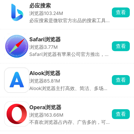
源嗅探，方便提取网页视频。支持网页
必应搜索
倍速播放、悬浮小窗、阅读模式、网页
查看
浏览器
103.24M
朗读。可以自由更换主题、自定义手势
必应搜索是微软官方出品的搜索工具，
操作，你能安装各类脚本，实现更多实
内置 Copilot AI，兼具搜索和AI助手。
用效果。
界面清爽，广告很少，可以一键切换国
内、国际版。不光打字搜索，语音问
Safari浏览器
话、拍照搜题、识图翻译都支持，还有
查看
浏览器
3.77M
AI助手可以帮你梳理资料。支持无痕模
Safari浏览器有苹果公司官方推出，本
式，能关闭搜索记录留存，保护隐私。
页面提供的是安卓手机安装包，能够全
登录微软账号，搜索记录、收藏可以和
面适配案首系统，让安卓用户流畅且稳
电脑 Edge浏览器互通。
定的上网。Safari浏览器界面简洁，没
Alook浏览器
有太多的广告弹窗，在搜索框一键查询
查看
浏览器
85.81M
想要的资讯信息，自带书签功能可以保
Alook浏览器主打高效、简洁、多场景
存浏览页面，自动记录浏览记录，提供
适用，无推送、无新闻、无广告，为用
丰富且快速的上网浏览体验。
户打造了一个纯净的浏览环境。内置广
告拦截功能，自动屏蔽侵入式广告，用
Opera浏览器
户还可以手动编辑标记广告，实现更精
查看
浏览器
163.66M
准的广告拦截。内置阅读模式，用户可
不喜欢浏览器占内存、广告多的，可以
以在浏览小说、文章等长文本时一键转
试试Opera浏览器，电脑手机都能用，
换为阅读界面。提供无痕浏览模式，用
自带全套实用功能不用额外装插件，自
户可以在不留下任何痕迹的情况下浏览