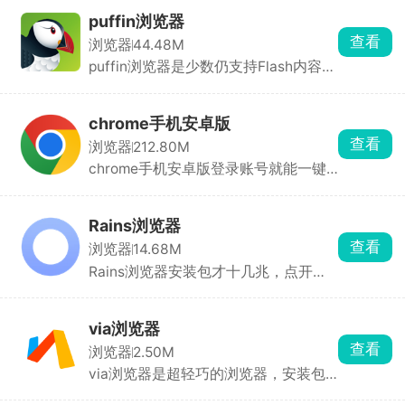
动拦截广告，网页弹窗、视频贴片广告
网页，保护个人隐私。
puffin浏览器
一键屏蔽，页面加载速度快很多。侧边
查看
浏览器
44.48M
栏还可以同时打开微信、电报、社交软
puffin浏览器是少数仍支持Flash内容的
件，一边刷网页一边聊天不用切窗口。
移动浏览器之一，用户可以在移动设备
不管办公查资料、追剧刷资讯，追求干
上流畅观看Flash视频和玩Flash游戏，
净流畅上网体验选它很合适。
满足多样化娱乐需求。浏览器提供
chrome手机安卓版
Flash剧场模式，支持全屏播放Flash影
查看
浏览器
212.80M
片，提升观看体验。内置广告拦截功
chrome手机安卓版登录账号就能一键
能，智能屏蔽横幅、弹窗、信息流等广
同步电脑端书签、保存的密码和没看完
告，为用户提供清爽的浏览环境，同时
的网页，换设备不用重新搜链接、重复
节省流量。
填账号信息。外文网页不用复制跳转翻
Rains浏览器
译工具，内置翻译一键转中文，浏览海
查看
浏览器
14.68M
外资讯很省心。长文页面可开启纯净阅
Rains浏览器安装包才十几兆，点开加
读模式，屏蔽杂乱广告与弹窗，还能一
载丝滑不卡顿。多渠道搜索源，左右滑
键生成 AI 语音播报。多标签支持分组
动就能切换，长篇资讯看不懂AI助手能
归类，学习、娱乐网页分开收纳，不会
一键拆解梳理重点，查资料不用来回跳
一堆页面乱作一团。整体界面干净无多
via浏览器
转软件。支持导入油猴脚本，一键清理
余推送，网页加载速度稳定，不管查阅
查看
浏览器
2.50M
网页推广弹窗、净化小说阅读页面。隐
资料、浏览资讯还是日常上网都很方便
via浏览器是超轻巧的浏览器，安装包
私防护做得到位，能限制网页擅自读取
实用。
特别小，打开网页速度很快。没有乱七
剪贴板、跳转第三方软件。主页布局完