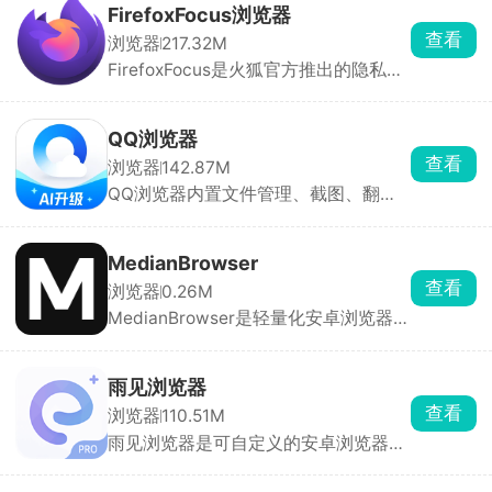
源消耗，延长设备续航。多进程架构隔
精准拦截，甚至能去除部分视频贴片广
FirefoxFocus浏览器
离标签页，单个页面崩溃不会影响整体
告。无痕浏览不记录历史、Cookie等数
查看
浏览器
217.32M
使用，确保浏览体验连贯性。登录
据，防止隐私泄露。
FirefoxFocus是火狐官方推出的隐私浏
Google 账号后，书签、密码、历史记
览器，和常规浏览器最大区别是，默认
录、扩展程序等数据可实时同步至电
开启跟踪防护，自动屏蔽广告追踪、数
脑、平板等其他设备，实现“一处登
据分析脚本，避免广告跨站点追踪你。
录，全平台通用”。
QQ浏览器
页面简洁，没有开屏广告，没有多余资
查看
浏览器
142.87M
讯推送。支持一键清空全部浏览记录、
QQ浏览器内置文件管理、截图、翻
Cookie。没有书签同步、多标签管理这
译、夜间模式等工具，满足用户多样化
类功能，适合查敏感内容、临时浏览，
的使用场景。集成多重安全防护机制，
不想留下上网痕迹。
如恶意网址拦截、广告过滤、隐私模式
MedianBrowser
等，保障用户上网安全。基于用户浏览
查看
浏览器
0.26M
历史和兴趣偏好，智能推荐新闻、视
MedianBrowser是轻量化安卓浏览器，
频、小说等内容，让信息获取更加高
体积小巧、运行流畅。自带强力广告过
效、精准。用户可以通过安装扩展插
滤，支持导入规则，还能解除网站限
件，进一步扩展浏览器的功能，享受到
制。支持油猴脚本，能够安装各类增强
更加智能的浏览体验。
雨见浏览器
脚本拓展网页能力。每个网站可以独立
查看
浏览器
110.51M
设置权限，自由控制脚本、图片，隐私
雨见浏览器是可自定义的安卓浏览器，
防护自由度很高。
自带强力广告拦截，能够解除网页复制
限制、净化各类网站推广内容。内置资