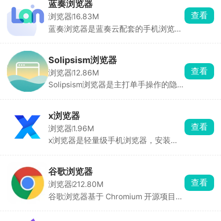
送，自带广告拦截，弹窗、横幅广告直
蓝奏浏览器
接屏蔽。支持无痕隐身浏览、切换百
查看
浏览器
16.83M
度、必应、谷歌三大搜索引擎，不用强
蓝奏浏览器是蓝奏云配套的手机浏览
制登录，游客模式直接用，主打干净、
器，内嵌蓝奏云网盘，不用单独打开网
轻快、保护隐私。
盘 APP，登录账号就能直接管理云盘文
件、上传下载、分享链接。安装包才十
Solipsism浏览器
几兆，自带广告拦截，能屏蔽网页弹窗
查看
浏览器
12.86M
和跳转广告，界面干干净净，支持无痕
Solipsism浏览器是主打单手操作的隐
浏览。适合经常用蓝奏云的人，一边搜
私浏览器，和普通浏览器布局不一样，
资源一边直接存云盘，操作一步到位。
前进后退、刷新、标签页这些控件全都
放在侧边竖条栏，侧边栏能放左边或者
x浏览器
右边，大屏手机单手操作很顺手。自带
查看
浏览器
1.96M
广告拦截、无痕浏览，还有伪装模式，
x浏览器是轻量级手机浏览器，安装包
可以生成虚假浏览记录保护隐私。适合
仅1-2MB，占用资源极少，启动速度
看重隐私、喜欢单手冲浪的用户。
快，支持多标签页浏览，切换流畅。无
新闻推送、无后台进程、无广告干扰，
谷歌浏览器
界面干净清爽。自动缓存常用网页内
查看
浏览器
212.80M
容，再次访问时无需重新加载，节省流
谷歌浏览器基于 Chromium 开源项目优
量和时间。支持订阅第三方广告拦截规
化，网页加载速度领先同类浏览器。通
则，有效屏蔽弹窗、悬浮广告等，提升
过节能模式和省内存模式，减少后台资
浏览体验。可手动标记广告元素，实现