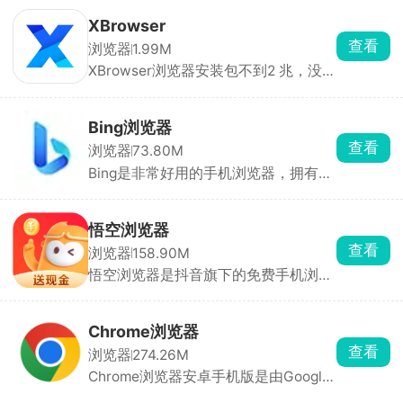
八糟的开屏广告和资讯推送，自带拦截
全自由调整，拥有干净纯粹的上网环
功能，上网不会被弹窗打扰，还能自己
境。
‌XBrowser
添加屏蔽规则。网页里的视频、音频能
查看
浏览器
1.99M
直接保存到手机，还能装各类脚本，解
‌XBrowser浏览器安装包不到2 兆，没有
除网页限制、翻译页面都能实现。
资讯推送、弹窗捆绑，后台不会偷跑流
量耗电。网页弹窗、贴片视频广告都能
一键屏蔽，还能导入外部规则强化拦截
Bing浏览器
效果。原生兼容油猴脚本，不用额外装
查看
浏览器
73.80M
插件就能拓展各类实用工具。网页里的
Bing是非常好用的手机浏览器，拥有极
影音素材可直接提取保存，搭配无痕模
速精准的搜索体验，支持搜索直达，搜
式自动清理浏览痕迹，隐私防护到位。
索结果瞬间展现。同时自带网盘，提供
各类滑动手势、页面布局都能自行调
超大空间，会员专享6TB空间，个人资
整，自定义空间充足。
悟空浏览器
料任性存储。同时，上传下载不限速，
查看
浏览器
158.90M
普通用户也能享受流畅传输服务。
悟空浏览器是抖音旗下的免费手机浏览
器，它里面有超多免费小说，短视频、
短剧也特别全，好多免费影视，支持倍
速和投屏，加载很快。浏览网页时广告
Chrome浏览器
很少，还能自动拦截弹窗，有无痕模式
查看
浏览器
274.26M
保护隐私。最特别的是看小说、刷视频
Chrome浏览器安卓手机版是由Google
能得金币，金币可以提现到微信，新人
开发的网络浏览器，全称叫Google
还有红包。