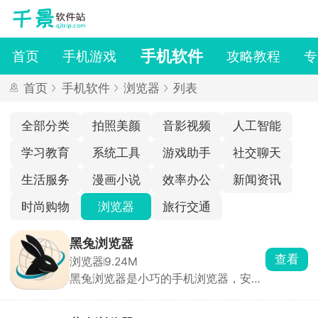
手机软件
首页
手机游戏
攻略教程
专
首页
手机软件
浏览器
列表
全部分类
拍照美颜
音影视频
人工智能
学习教育
系统工具
游戏助手
社交聊天
生活服务
漫画小说
效率办公
新闻资讯
时尚购物
浏览器
旅行交通
黑兔浏览器
查看
浏览器
9.24M
黑兔浏览器是小巧的手机浏览器，安装
包不到 10M，启动飞快、后台几乎不耗
电。界面干干净净没有乱七八糟资讯推